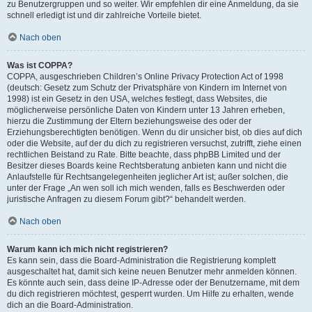
zu Benutzergruppen und so weiter. Wir empfehlen dir eine Anmeldung, da sie
schnell erledigt ist und dir zahlreiche Vorteile bietet.
Nach oben
Was ist COPPA?
COPPA, ausgeschrieben Children’s Online Privacy Protection Act of 1998
(deutsch: Gesetz zum Schutz der Privatsphäre von Kindern im Internet von
1998) ist ein Gesetz in den USA, welches festlegt, dass Websites, die
möglicherweise persönliche Daten von Kindern unter 13 Jahren erheben,
hierzu die Zustimmung der Eltern beziehungsweise des oder der
Erziehungsberechtigten benötigen. Wenn du dir unsicher bist, ob dies auf dich
oder die Website, auf der du dich zu registrieren versuchst, zutrifft, ziehe einen
rechtlichen Beistand zu Rate. Bitte beachte, dass phpBB Limited und der
Besitzer dieses Boards keine Rechtsberatung anbieten kann und nicht die
Anlaufstelle für Rechtsangelegenheiten jeglicher Art ist; außer solchen, die
unter der Frage „An wen soll ich mich wenden, falls es Beschwerden oder
juristische Anfragen zu diesem Forum gibt?“ behandelt werden.
Nach oben
Warum kann ich mich nicht registrieren?
Es kann sein, dass die Board-Administration die Registrierung komplett
ausgeschaltet hat, damit sich keine neuen Benutzer mehr anmelden können.
Es könnte auch sein, dass deine IP-Adresse oder der Benutzername, mit dem
du dich registrieren möchtest, gesperrt wurden. Um Hilfe zu erhalten, wende
dich an die Board-Administration.