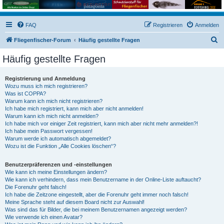
FAQ
Registrieren
Anmelden
S
Fliegenfischer-Forum
Häufig gestellte Fragen
u
Häufig gestellte Fragen
c
h
Registrierung und Anmeldung
Wozu muss ich mich registrieren?
e
Was ist COPPA?
Warum kann ich mich nicht registrieren?
Ich habe mich registriert, kann mich aber nicht anmelden!
Warum kann ich mich nicht anmelden?
Ich habe mich vor einiger Zeit registriert, kann mich aber nicht mehr anmelden?!
Ich habe mein Passwort vergessen!
Warum werde ich automatisch abgemeldet?
Wozu ist die Funktion „Alle Cookies löschen“?
Benutzerpräferenzen und -einstellungen
Wie kann ich meine Einstellungen ändern?
Wie kann ich verhindern, dass mein Benutzername in der Online-Liste auftaucht?
Die Forenuhr geht falsch!
Ich habe die Zeitzone eingestellt, aber die Forenuhr geht immer noch falsch!
Meine Sprache steht auf diesem Board nicht zur Auswahl!
Was sind das für Bilder, die bei meinem Benutzernamen angezeigt werden?
Wie verwende ich einen Avatar?