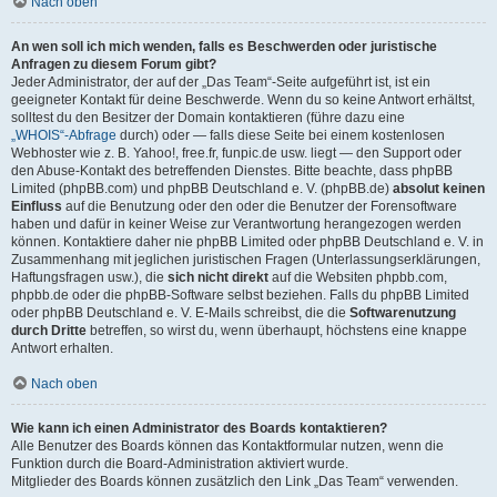
Nach oben
An wen soll ich mich wenden, falls es Beschwerden oder juristische
Anfragen zu diesem Forum gibt?
Jeder Administrator, der auf der „Das Team“-Seite aufgeführt ist, ist ein
geeigneter Kontakt für deine Beschwerde. Wenn du so keine Antwort erhältst,
solltest du den Besitzer der Domain kontaktieren (führe dazu eine
„WHOIS“-Abfrage
durch) oder — falls diese Seite bei einem kostenlosen
Webhoster wie z. B. Yahoo!, free.fr, funpic.de usw. liegt — den Support oder
den Abuse-Kontakt des betreffenden Dienstes. Bitte beachte, dass phpBB
Limited (phpBB.com) und phpBB Deutschland e. V. (phpBB.de)
absolut keinen
Einfluss
auf die Benutzung oder den oder die Benutzer der Forensoftware
haben und dafür in keiner Weise zur Verantwortung herangezogen werden
können. Kontaktiere daher nie phpBB Limited oder phpBB Deutschland e. V. in
Zusammenhang mit jeglichen juristischen Fragen (Unterlassungserklärungen,
Haftungsfragen usw.), die
sich nicht direkt
auf die Websiten phpbb.com,
phpbb.de oder die phpBB-Software selbst beziehen. Falls du phpBB Limited
oder phpBB Deutschland e. V. E-Mails schreibst, die die
Softwarenutzung
durch Dritte
betreffen, so wirst du, wenn überhaupt, höchstens eine knappe
Antwort erhalten.
Nach oben
Wie kann ich einen Administrator des Boards kontaktieren?
Alle Benutzer des Boards können das Kontaktformular nutzen, wenn die
Funktion durch die Board-Administration aktiviert wurde.
Mitglieder des Boards können zusätzlich den Link „Das Team“ verwenden.