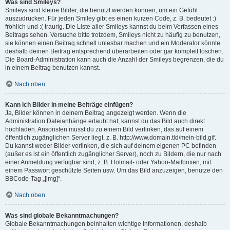
Was sind Smileys?
Smileys sind kleine Bilder, die benutzt werden können, um ein Gefühl
auszudrücken. Für jeden Smiley gibt es einen kurzen Code, z. B. bedeutet :)
fröhlich und :( traurig. Die Liste aller Smileys kannst du beim Verfassen eines
Beitrags sehen. Versuche bitte trotzdem, Smileys nicht zu häufig zu benutzen,
sie können einen Beitrag schnell unlesbar machen und ein Moderator könnte
deshalb deinen Beitrag entsprechend überarbeiten oder gar komplett löschen.
Die Board-Administration kann auch die Anzahl der Smileys begrenzen, die du
in einem Beitrag benutzen kannst.
Nach oben
Kann ich Bilder in meine Beiträge einfügen?
Ja, Bilder können in deinem Beitrag angezeigt werden. Wenn die
Administration Dateianhänge erlaubt hat, kannst du das Bild auch direkt
hochladen. Ansonsten musst du zu einem Bild verlinken, das auf einem
öffentlich zugänglichen Server liegt, z. B. http://www.domain.tld/mein-bild.gif.
Du kannst weder Bilder verlinken, die sich auf deinem eigenen PC befinden
(außer es ist ein öffentlich zugänglicher Server), noch zu Bildern, die nur nach
einer Anmeldung verfügbar sind, z. B. Hotmail- oder Yahoo-Mailboxen, mit
einem Passwort geschützte Seiten usw. Um das Bild anzuzeigen, benutze den
BBCode-Tag „[img]“.
Nach oben
Was sind globale Bekanntmachungen?
Globale Bekanntmachungen beinhalten wichtige Informationen, deshalb