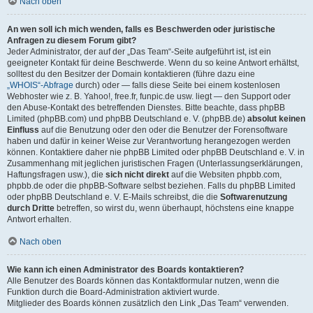
Nach oben
An wen soll ich mich wenden, falls es Beschwerden oder juristische
Anfragen zu diesem Forum gibt?
Jeder Administrator, der auf der „Das Team“-Seite aufgeführt ist, ist ein
geeigneter Kontakt für deine Beschwerde. Wenn du so keine Antwort erhältst,
solltest du den Besitzer der Domain kontaktieren (führe dazu eine
„WHOIS“-Abfrage
durch) oder — falls diese Seite bei einem kostenlosen
Webhoster wie z. B. Yahoo!, free.fr, funpic.de usw. liegt — den Support oder
den Abuse-Kontakt des betreffenden Dienstes. Bitte beachte, dass phpBB
Limited (phpBB.com) und phpBB Deutschland e. V. (phpBB.de)
absolut keinen
Einfluss
auf die Benutzung oder den oder die Benutzer der Forensoftware
haben und dafür in keiner Weise zur Verantwortung herangezogen werden
können. Kontaktiere daher nie phpBB Limited oder phpBB Deutschland e. V. in
Zusammenhang mit jeglichen juristischen Fragen (Unterlassungserklärungen,
Haftungsfragen usw.), die
sich nicht direkt
auf die Websiten phpbb.com,
phpbb.de oder die phpBB-Software selbst beziehen. Falls du phpBB Limited
oder phpBB Deutschland e. V. E-Mails schreibst, die die
Softwarenutzung
durch Dritte
betreffen, so wirst du, wenn überhaupt, höchstens eine knappe
Antwort erhalten.
Nach oben
Wie kann ich einen Administrator des Boards kontaktieren?
Alle Benutzer des Boards können das Kontaktformular nutzen, wenn die
Funktion durch die Board-Administration aktiviert wurde.
Mitglieder des Boards können zusätzlich den Link „Das Team“ verwenden.