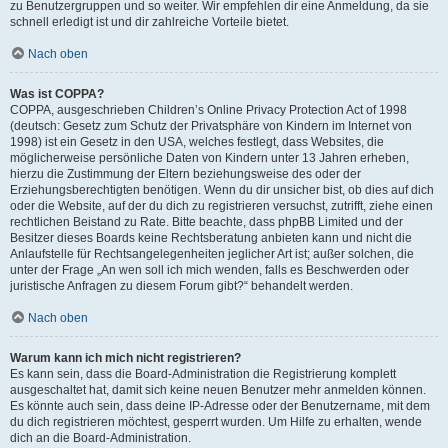
zu Benutzergruppen und so weiter. Wir empfehlen dir eine Anmeldung, da sie
schnell erledigt ist und dir zahlreiche Vorteile bietet.
Nach oben
Was ist COPPA?
COPPA, ausgeschrieben Children’s Online Privacy Protection Act of 1998
(deutsch: Gesetz zum Schutz der Privatsphäre von Kindern im Internet von
1998) ist ein Gesetz in den USA, welches festlegt, dass Websites, die
möglicherweise persönliche Daten von Kindern unter 13 Jahren erheben,
hierzu die Zustimmung der Eltern beziehungsweise des oder der
Erziehungsberechtigten benötigen. Wenn du dir unsicher bist, ob dies auf dich
oder die Website, auf der du dich zu registrieren versuchst, zutrifft, ziehe einen
rechtlichen Beistand zu Rate. Bitte beachte, dass phpBB Limited und der
Besitzer dieses Boards keine Rechtsberatung anbieten kann und nicht die
Anlaufstelle für Rechtsangelegenheiten jeglicher Art ist; außer solchen, die
unter der Frage „An wen soll ich mich wenden, falls es Beschwerden oder
juristische Anfragen zu diesem Forum gibt?“ behandelt werden.
Nach oben
Warum kann ich mich nicht registrieren?
Es kann sein, dass die Board-Administration die Registrierung komplett
ausgeschaltet hat, damit sich keine neuen Benutzer mehr anmelden können.
Es könnte auch sein, dass deine IP-Adresse oder der Benutzername, mit dem
du dich registrieren möchtest, gesperrt wurden. Um Hilfe zu erhalten, wende
dich an die Board-Administration.