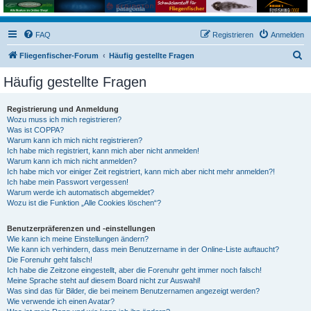
FAQ
Registrieren
Anmelden
S
Fliegenfischer-Forum
Häufig gestellte Fragen
u
Häufig gestellte Fragen
c
h
Registrierung und Anmeldung
Wozu muss ich mich registrieren?
e
Was ist COPPA?
Warum kann ich mich nicht registrieren?
Ich habe mich registriert, kann mich aber nicht anmelden!
Warum kann ich mich nicht anmelden?
Ich habe mich vor einiger Zeit registriert, kann mich aber nicht mehr anmelden?!
Ich habe mein Passwort vergessen!
Warum werde ich automatisch abgemeldet?
Wozu ist die Funktion „Alle Cookies löschen“?
Benutzerpräferenzen und -einstellungen
Wie kann ich meine Einstellungen ändern?
Wie kann ich verhindern, dass mein Benutzername in der Online-Liste auftaucht?
Die Forenuhr geht falsch!
Ich habe die Zeitzone eingestellt, aber die Forenuhr geht immer noch falsch!
Meine Sprache steht auf diesem Board nicht zur Auswahl!
Was sind das für Bilder, die bei meinem Benutzernamen angezeigt werden?
Wie verwende ich einen Avatar?