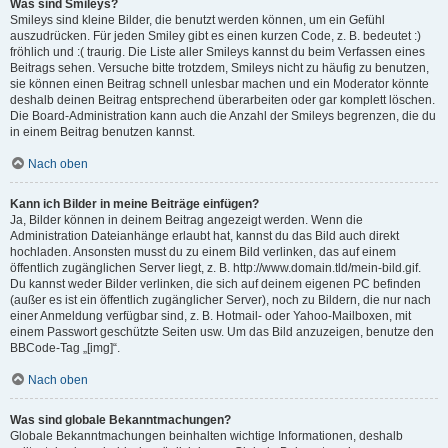
Was sind Smileys?
Smileys sind kleine Bilder, die benutzt werden können, um ein Gefühl
auszudrücken. Für jeden Smiley gibt es einen kurzen Code, z. B. bedeutet :)
fröhlich und :( traurig. Die Liste aller Smileys kannst du beim Verfassen eines
Beitrags sehen. Versuche bitte trotzdem, Smileys nicht zu häufig zu benutzen,
sie können einen Beitrag schnell unlesbar machen und ein Moderator könnte
deshalb deinen Beitrag entsprechend überarbeiten oder gar komplett löschen.
Die Board-Administration kann auch die Anzahl der Smileys begrenzen, die du
in einem Beitrag benutzen kannst.
Nach oben
Kann ich Bilder in meine Beiträge einfügen?
Ja, Bilder können in deinem Beitrag angezeigt werden. Wenn die
Administration Dateianhänge erlaubt hat, kannst du das Bild auch direkt
hochladen. Ansonsten musst du zu einem Bild verlinken, das auf einem
öffentlich zugänglichen Server liegt, z. B. http://www.domain.tld/mein-bild.gif.
Du kannst weder Bilder verlinken, die sich auf deinem eigenen PC befinden
(außer es ist ein öffentlich zugänglicher Server), noch zu Bildern, die nur nach
einer Anmeldung verfügbar sind, z. B. Hotmail- oder Yahoo-Mailboxen, mit
einem Passwort geschützte Seiten usw. Um das Bild anzuzeigen, benutze den
BBCode-Tag „[img]“.
Nach oben
Was sind globale Bekanntmachungen?
Globale Bekanntmachungen beinhalten wichtige Informationen, deshalb