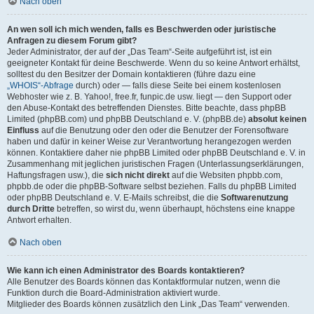
Nach oben
An wen soll ich mich wenden, falls es Beschwerden oder juristische
Anfragen zu diesem Forum gibt?
Jeder Administrator, der auf der „Das Team“-Seite aufgeführt ist, ist ein
geeigneter Kontakt für deine Beschwerde. Wenn du so keine Antwort erhältst,
solltest du den Besitzer der Domain kontaktieren (führe dazu eine
„WHOIS“-Abfrage
durch) oder — falls diese Seite bei einem kostenlosen
Webhoster wie z. B. Yahoo!, free.fr, funpic.de usw. liegt — den Support oder
den Abuse-Kontakt des betreffenden Dienstes. Bitte beachte, dass phpBB
Limited (phpBB.com) und phpBB Deutschland e. V. (phpBB.de)
absolut keinen
Einfluss
auf die Benutzung oder den oder die Benutzer der Forensoftware
haben und dafür in keiner Weise zur Verantwortung herangezogen werden
können. Kontaktiere daher nie phpBB Limited oder phpBB Deutschland e. V. in
Zusammenhang mit jeglichen juristischen Fragen (Unterlassungserklärungen,
Haftungsfragen usw.), die
sich nicht direkt
auf die Websiten phpbb.com,
phpbb.de oder die phpBB-Software selbst beziehen. Falls du phpBB Limited
oder phpBB Deutschland e. V. E-Mails schreibst, die die
Softwarenutzung
durch Dritte
betreffen, so wirst du, wenn überhaupt, höchstens eine knappe
Antwort erhalten.
Nach oben
Wie kann ich einen Administrator des Boards kontaktieren?
Alle Benutzer des Boards können das Kontaktformular nutzen, wenn die
Funktion durch die Board-Administration aktiviert wurde.
Mitglieder des Boards können zusätzlich den Link „Das Team“ verwenden.