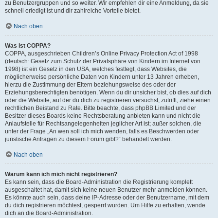
zu Benutzergruppen und so weiter. Wir empfehlen dir eine Anmeldung, da sie
schnell erledigt ist und dir zahlreiche Vorteile bietet.
Nach oben
Was ist COPPA?
COPPA, ausgeschrieben Children’s Online Privacy Protection Act of 1998
(deutsch: Gesetz zum Schutz der Privatsphäre von Kindern im Internet von
1998) ist ein Gesetz in den USA, welches festlegt, dass Websites, die
möglicherweise persönliche Daten von Kindern unter 13 Jahren erheben,
hierzu die Zustimmung der Eltern beziehungsweise des oder der
Erziehungsberechtigten benötigen. Wenn du dir unsicher bist, ob dies auf dich
oder die Website, auf der du dich zu registrieren versuchst, zutrifft, ziehe einen
rechtlichen Beistand zu Rate. Bitte beachte, dass phpBB Limited und der
Besitzer dieses Boards keine Rechtsberatung anbieten kann und nicht die
Anlaufstelle für Rechtsangelegenheiten jeglicher Art ist; außer solchen, die
unter der Frage „An wen soll ich mich wenden, falls es Beschwerden oder
juristische Anfragen zu diesem Forum gibt?“ behandelt werden.
Nach oben
Warum kann ich mich nicht registrieren?
Es kann sein, dass die Board-Administration die Registrierung komplett
ausgeschaltet hat, damit sich keine neuen Benutzer mehr anmelden können.
Es könnte auch sein, dass deine IP-Adresse oder der Benutzername, mit dem
du dich registrieren möchtest, gesperrt wurden. Um Hilfe zu erhalten, wende
dich an die Board-Administration.