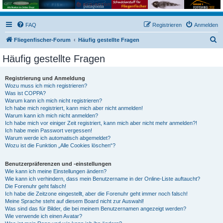
FAQ
Registrieren
Anmelden
S
Fliegenfischer-Forum
Häufig gestellte Fragen
u
Häufig gestellte Fragen
c
h
Registrierung und Anmeldung
Wozu muss ich mich registrieren?
e
Was ist COPPA?
Warum kann ich mich nicht registrieren?
Ich habe mich registriert, kann mich aber nicht anmelden!
Warum kann ich mich nicht anmelden?
Ich habe mich vor einiger Zeit registriert, kann mich aber nicht mehr anmelden?!
Ich habe mein Passwort vergessen!
Warum werde ich automatisch abgemeldet?
Wozu ist die Funktion „Alle Cookies löschen“?
Benutzerpräferenzen und -einstellungen
Wie kann ich meine Einstellungen ändern?
Wie kann ich verhindern, dass mein Benutzername in der Online-Liste auftaucht?
Die Forenuhr geht falsch!
Ich habe die Zeitzone eingestellt, aber die Forenuhr geht immer noch falsch!
Meine Sprache steht auf diesem Board nicht zur Auswahl!
Was sind das für Bilder, die bei meinem Benutzernamen angezeigt werden?
Wie verwende ich einen Avatar?