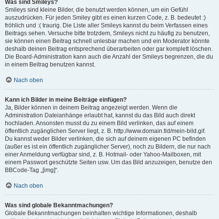
Was sind Smileys?
Smileys sind kleine Bilder, die benutzt werden können, um ein Gefühl
auszudrücken. Für jeden Smiley gibt es einen kurzen Code, z. B. bedeutet :)
fröhlich und :( traurig. Die Liste aller Smileys kannst du beim Verfassen eines
Beitrags sehen. Versuche bitte trotzdem, Smileys nicht zu häufig zu benutzen,
sie können einen Beitrag schnell unlesbar machen und ein Moderator könnte
deshalb deinen Beitrag entsprechend überarbeiten oder gar komplett löschen.
Die Board-Administration kann auch die Anzahl der Smileys begrenzen, die du
in einem Beitrag benutzen kannst.
Nach oben
Kann ich Bilder in meine Beiträge einfügen?
Ja, Bilder können in deinem Beitrag angezeigt werden. Wenn die
Administration Dateianhänge erlaubt hat, kannst du das Bild auch direkt
hochladen. Ansonsten musst du zu einem Bild verlinken, das auf einem
öffentlich zugänglichen Server liegt, z. B. http://www.domain.tld/mein-bild.gif.
Du kannst weder Bilder verlinken, die sich auf deinem eigenen PC befinden
(außer es ist ein öffentlich zugänglicher Server), noch zu Bildern, die nur nach
einer Anmeldung verfügbar sind, z. B. Hotmail- oder Yahoo-Mailboxen, mit
einem Passwort geschützte Seiten usw. Um das Bild anzuzeigen, benutze den
BBCode-Tag „[img]“.
Nach oben
Was sind globale Bekanntmachungen?
Globale Bekanntmachungen beinhalten wichtige Informationen, deshalb