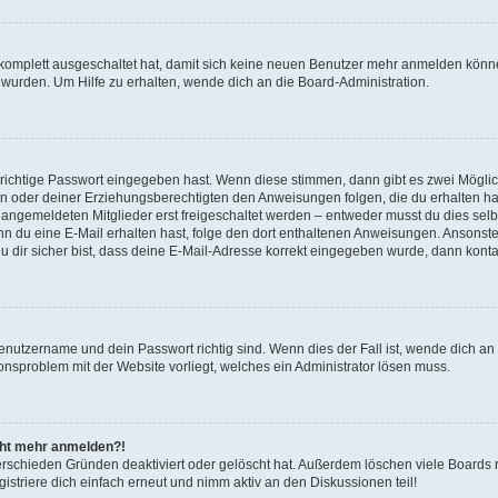
g komplett ausgeschaltet hat, damit sich keine neuen Benutzer mehr anmelden könn
 wurden. Um Hilfe zu erhalten, wende dich an die Board-Administration.
 richtige Passwort eingegeben hast. Wenn diese stimmen, dann gibt es zwei Mögl
tern oder deiner Erziehungsberechtigten den Anweisungen folgen, die du erhalten ha
u angemeldeten Mitglieder erst freigeschaltet werden – entweder musst du dies selbs
. Wenn du eine E-Mail erhalten hast, folge den dort enthaltenen Anweisungen. Ansons
 dir sicher bist, dass deine E-Mail-Adresse korrekt eingegeben wurde, dann kontak
Benutzername und dein Passwort richtig sind. Wenn dies der Fall ist, wende dich a
ionsproblem mit der Website vorliegt, welches ein Administrator lösen muss.
icht mehr anmelden?!
erschieden Gründen deaktiviert oder gelöscht hat. Außerdem löschen viele Boards r
triere dich einfach erneut und nimm aktiv an den Diskussionen teil!