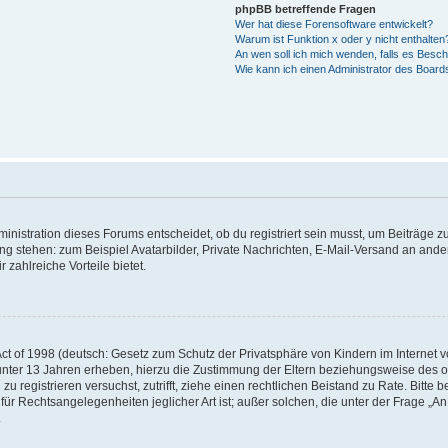
phpBB betreffende Fragen
Wer hat diese Forensoftware entwickelt?
Warum ist Funktion x oder y nicht enthalten
An wen soll ich mich wenden, falls es Besc
Wie kann ich einen Administrator des Board
istration dieses Forums entscheidet, ob du registriert sein musst, um Beiträge zu s
ung stehen: zum Beispiel Avatarbilder, Private Nachrichten, E-Mail-Versand an ander
 zahlreiche Vorteile bietet.
t of 1998 (deutsch: Gesetz zum Schutz der Privatsphäre von Kindern im Internet vo
unter 13 Jahren erheben, hierzu die Zustimmung der Eltern beziehungsweise des o
h zu registrieren versuchst, zutrifft, ziehe einen rechtlichen Beistand zu Rate. Bit
für Rechtsangelegenheiten jeglicher Art ist; außer solchen, die unter der Frage „
.