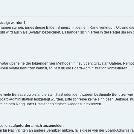
gezeigt werden?
amen stehen. Eines dieser Bilder ist meist mit deinem Rang verknüpft: Oft sind di
ld wird auch als „Avatar“ bezeichnet. Es handelt sich hierbei in der Regel um ein
 Avatar über eine der folgenden vier Methoden hinzufügen: Gravatar, Galerie, Rem
en Avatar benutzen kannst, solltest du die Board-Administration kontaktieren.
viele Beiträge du bislang erstellt hast oder identifizieren bestimmte Benutzer w
 Board-Administration festgelegt wurden. Bitte schreibe keine sinnlosen Beiträge
wird deinen Rang unter Umständen einfach wieder zurücksetzen.
rde ich aufgefordert, mich anzumelden.
ion für Nachrichten an andere Benutzer nutzen, falls diese von der Board-Administ