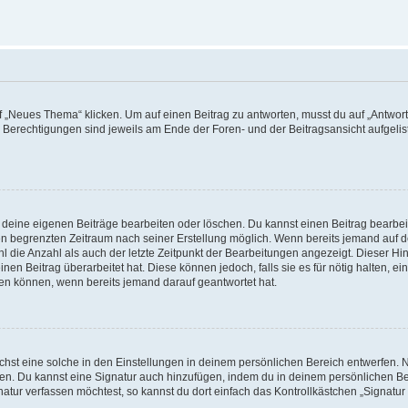
„Neues Thema“ klicken. Um auf einen Beitrag zu antworten, musst du auf „Antworte
e Berechtigungen sind jeweils am Ende der Foren- und der Beitragsansicht aufgeliste
r deine eigenen Beiträge bearbeiten oder löschen. Du kannst einen Beitrag bearbe
inen begrenzten Zeitraum nach seiner Erstellung möglich. Wenn bereits jemand auf de
 die Anzahl als auch der letzte Zeitpunkt der Bearbeitungen angezeigt. Dieser Hi
en Beitrag überarbeitet hat. Diese können jedoch, falls sie es für nötig halten, ei
hen können, wenn bereits jemand darauf geantwortet hat.
st eine solche in den Einstellungen in deinem persönlichen Bereich entwerfen. Na
eren. Du kannst eine Signatur auch hinzufügen, indem du in deinem persönlichen 
atur verfassen möchtest, so kannst du dort einfach das Kontrollkästchen „Signatu