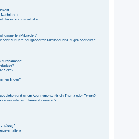
icken!
 Nachrichten!
ed dieses Forums erhalten!
d ignorierten Mitglieder?
e oder zur Liste der ignorierten Mitglieder hinzufügen oder diese
en durchsuchen?
gebnisse?
re Seite?
hemen finden?
esezeichen und einem Abonnements für ein Thema oder Forum?
a setzen oder ein Thema abonnieren?
 zulässig?
hänge erhalten?