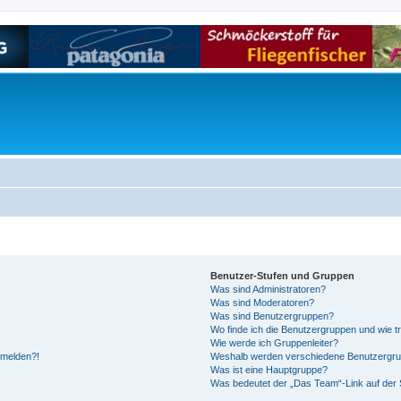
Benutzer-Stufen und Gruppen
Was sind Administratoren?
Was sind Moderatoren?
Was sind Benutzergruppen?
Wo finde ich die Benutzergruppen und wie tr
Wie werde ich Gruppenleiter?
anmelden?!
Weshalb werden verschiedene Benutzergrupp
Was ist eine Hauptgruppe?
Was bedeutet der „Das Team“-Link auf der S