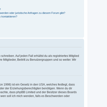
?
hwerden oder juristische Anfragen zu diesem Forum gibt?
s kontaktieren?
chreiben. Auf jeden Fall erhältst du als registriertes Mitglied
e Mitglieder, Beitritt zu Benutzergruppen und so weiter. Wir
n 1998) ist ein Gesetz in den USA, welches festlegt, dass
der der Erziehungsberechtigten benötigen. Wenn du dir
te beachte, dass phpBB Limited und der Besitzer dieses Boards
An wen soll ich mich wenden, falls es Beschwerden oder