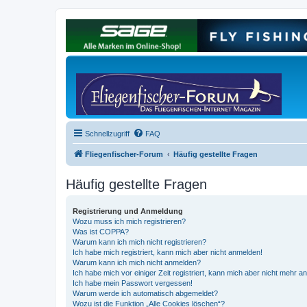
Schnellzugriff
FAQ
Fliegenfischer-Forum
Häufig gestellte Fragen
Häufig gestellte Fragen
Registrierung und Anmeldung
Wozu muss ich mich registrieren?
Was ist COPPA?
Warum kann ich mich nicht registrieren?
Ich habe mich registriert, kann mich aber nicht anmelden!
Warum kann ich mich nicht anmelden?
Ich habe mich vor einiger Zeit registriert, kann mich aber nicht mehr 
Ich habe mein Passwort vergessen!
Warum werde ich automatisch abgemeldet?
Wozu ist die Funktion „Alle Cookies löschen“?