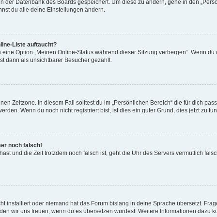
n in der Datenbank des Boards gespeichert. Um diese zu ändern, gehe in den „Persö
nst du alle deine Einstellungen ändern.
ine-Liste auftaucht?
n eine Option „Meinen Online-Status während dieser Sitzung verbergen“. Wenn du d
st dann als unsichtbarer Besucher gezählt.
en Zeitzone. In diesem Fall solltest du im „Persönlichen Bereich“ die für dich passe
den. Wenn du noch nicht registriert bist, ist dies ein guter Grund, dies jetzt zu tun
mer noch falsch!
t hast und die Zeit trotzdem noch falsch ist, geht die Uhr des Servers vermutlich fal
t installiert oder niemand hat das Forum bislang in deine Sprache übersetzt. Frag
, würden wir uns freuen, wenn du es übersetzen würdest. Weitere Informationen dazu