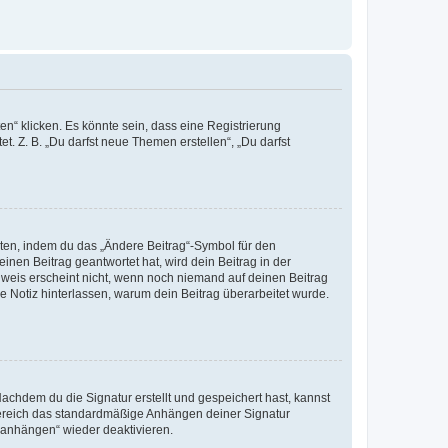
n“ klicken. Es könnte sein, dass eine Registrierung
t. Z. B. „Du darfst neue Themen erstellen“, „Du darfst
iten, indem du das „Ändere Beitrag“-Symbol für den
inen Beitrag geantwortet hat, wird dein Beitrag in der
nweis erscheint nicht, wenn noch niemand auf deinen Beitrag
ne Notiz hinterlassen, warum dein Beitrag überarbeitet wurde.
chdem du die Signatur erstellt und gespeichert hast, kannst
Bereich das standardmäßige Anhängen deiner Signatur
r anhängen“ wieder deaktivieren.