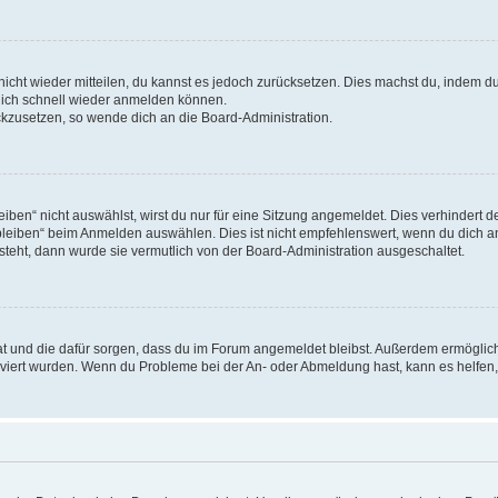
 nicht wieder mitteilen, du kannst es jedoch zurücksetzen. Dies machst du, indem 
 dich schnell wieder anmelden können.
ückzusetzen, so wende dich an die Board-Administration.
en“ nicht auswählst, wirst du nur für eine Sitzung angemeldet. Dies verhindert 
leiben“ beim Anmelden auswählen. Dies ist nicht empfehlenswert, wenn du dich an
 steht, dann wurde sie vermutlich von der Board-Administration ausgeschaltet.
 hat und die dafür sorgen, dass du im Forum angemeldet bleibst. Außerdem ermögli
tiviert wurden. Wenn du Probleme bei der An- oder Abmeldung hast, kann es helfen