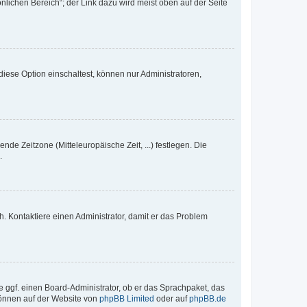
nlichen Bereich“; der Link dazu wird meist oben auf der Seite
iese Option einschaltest, können nur Administratoren,
nde Zeitzone (Mitteleuropäische Zeit, ...) festlegen. Die
.
sch. Kontaktiere einen Administrator, damit er das Problem
e ggf. einen Board-Administrator, ob er das Sprachpaket, das
 können auf der Website von
phpBB Limited
oder auf
phpBB.de