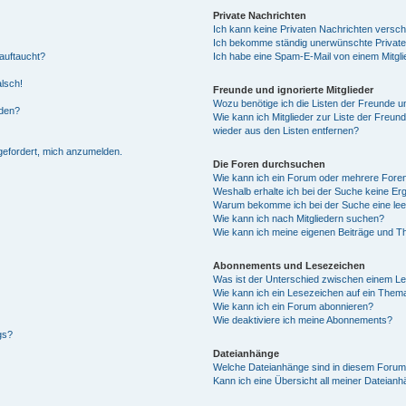
Private Nachrichten
Ich kann keine Privaten Nachrichten versch
Ich bekomme ständig unerwünschte Private
auftaucht?
Ich habe eine Spam-E-Mail von einem Mitgli
alsch!
Freunde und ignorierte Mitglieder
Wozu benötige ich die Listen der Freunde un
rden?
Wie kann ich Mitglieder zur Liste der Freund
wieder aus den Listen entfernen?
fgefordert, mich anzumelden.
Die Foren durchsuchen
Wie kann ich ein Forum oder mehrere For
Weshalb erhalte ich bei der Suche keine Er
Warum bekomme ich bei der Suche eine lee
Wie kann ich nach Mitgliedern suchen?
Wie kann ich meine eigenen Beiträge und T
Abonnements und Lesezeichen
Was ist der Unterschied zwischen einem L
Wie kann ich ein Lesezeichen auf ein Them
Wie kann ich ein Forum abonnieren?
Wie deaktiviere ich meine Abonnements?
gs?
Dateianhänge
Welche Dateianhänge sind in diesem Forum
Kann ich eine Übersicht all meiner Dateian