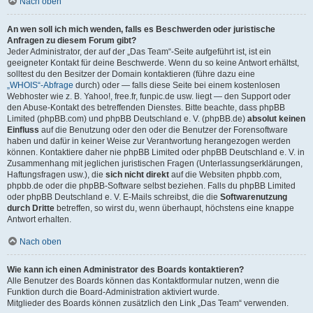
Nach oben
An wen soll ich mich wenden, falls es Beschwerden oder juristische
Anfragen zu diesem Forum gibt?
Jeder Administrator, der auf der „Das Team“-Seite aufgeführt ist, ist ein
geeigneter Kontakt für deine Beschwerde. Wenn du so keine Antwort erhältst,
solltest du den Besitzer der Domain kontaktieren (führe dazu eine
„WHOIS“-Abfrage
durch) oder — falls diese Seite bei einem kostenlosen
Webhoster wie z. B. Yahoo!, free.fr, funpic.de usw. liegt — den Support oder
den Abuse-Kontakt des betreffenden Dienstes. Bitte beachte, dass phpBB
Limited (phpBB.com) und phpBB Deutschland e. V. (phpBB.de)
absolut keinen
Einfluss
auf die Benutzung oder den oder die Benutzer der Forensoftware
haben und dafür in keiner Weise zur Verantwortung herangezogen werden
können. Kontaktiere daher nie phpBB Limited oder phpBB Deutschland e. V. in
Zusammenhang mit jeglichen juristischen Fragen (Unterlassungserklärungen,
Haftungsfragen usw.), die
sich nicht direkt
auf die Websiten phpbb.com,
phpbb.de oder die phpBB-Software selbst beziehen. Falls du phpBB Limited
oder phpBB Deutschland e. V. E-Mails schreibst, die die
Softwarenutzung
durch Dritte
betreffen, so wirst du, wenn überhaupt, höchstens eine knappe
Antwort erhalten.
Nach oben
Wie kann ich einen Administrator des Boards kontaktieren?
Alle Benutzer des Boards können das Kontaktformular nutzen, wenn die
Funktion durch die Board-Administration aktiviert wurde.
Mitglieder des Boards können zusätzlich den Link „Das Team“ verwenden.