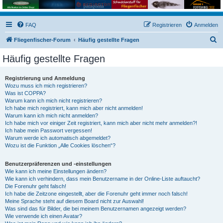
FAQ
Registrieren
Anmelden
S
Fliegenfischer-Forum
Häufig gestellte Fragen
u
Häufig gestellte Fragen
c
h
Registrierung und Anmeldung
Wozu muss ich mich registrieren?
e
Was ist COPPA?
Warum kann ich mich nicht registrieren?
Ich habe mich registriert, kann mich aber nicht anmelden!
Warum kann ich mich nicht anmelden?
Ich habe mich vor einiger Zeit registriert, kann mich aber nicht mehr anmelden?!
Ich habe mein Passwort vergessen!
Warum werde ich automatisch abgemeldet?
Wozu ist die Funktion „Alle Cookies löschen“?
Benutzerpräferenzen und -einstellungen
Wie kann ich meine Einstellungen ändern?
Wie kann ich verhindern, dass mein Benutzername in der Online-Liste auftaucht?
Die Forenuhr geht falsch!
Ich habe die Zeitzone eingestellt, aber die Forenuhr geht immer noch falsch!
Meine Sprache steht auf diesem Board nicht zur Auswahl!
Was sind das für Bilder, die bei meinem Benutzernamen angezeigt werden?
Wie verwende ich einen Avatar?