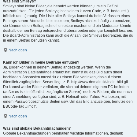
Was sind Smileys?
Smileys sind kleine Bilder, die benutzt werden können, um ein Gefühl
auszudrücken. Für jeden Smiley gibt es einen kurzen Code, z. B. bedeutet :)
fröhlich und :( traurig. Die Liste aller Smileys kannst du beim Verfassen eines
Beitrags sehen. Versuche bitte trotzdem, Smileys nicht zu häufig zu benutzen,
sie können einen Beitrag schnell unlesbar machen und ein Moderator könnte
deshalb deinen Beitrag entsprechend überarbeiten oder gar komplett löschen.
Die Board-Administration kann auch die Anzahl der Smileys begrenzen, die du
in einem Beitrag benutzen kannst.
Nach oben
Kann ich Bilder in meine Beiträge einfügen?
Ja, Bilder können in deinem Beitrag angezeigt werden. Wenn die
Administration Dateianhänge erlaubt hat, kannst du das Bild auch direkt
hochladen. Ansonsten musst du zu einem Bild verlinken, das auf einem
öffentlich zugänglichen Server liegt, z. B. http://www.domain.tld/mein-bild.gif.
Du kannst weder Bilder verlinken, die sich auf deinem eigenen PC befinden
(außer es ist ein öffentlich zugänglicher Server), noch zu Bildern, die nur nach
einer Anmeldung verfügbar sind, z. B. Hotmail- oder Yahoo-Mailboxen, mit
einem Passwort geschützte Seiten usw. Um das Bild anzuzeigen, benutze den
BBCode-Tag „[img]“.
Nach oben
Was sind globale Bekanntmachungen?
Globale Bekanntmachungen beinhalten wichtige Informationen, deshalb