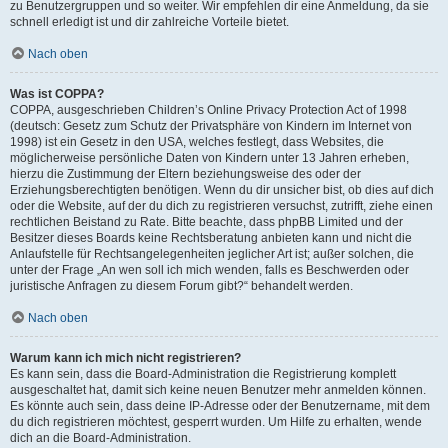
zu Benutzergruppen und so weiter. Wir empfehlen dir eine Anmeldung, da sie
schnell erledigt ist und dir zahlreiche Vorteile bietet.
Nach oben
Was ist COPPA?
COPPA, ausgeschrieben Children’s Online Privacy Protection Act of 1998
(deutsch: Gesetz zum Schutz der Privatsphäre von Kindern im Internet von
1998) ist ein Gesetz in den USA, welches festlegt, dass Websites, die
möglicherweise persönliche Daten von Kindern unter 13 Jahren erheben,
hierzu die Zustimmung der Eltern beziehungsweise des oder der
Erziehungsberechtigten benötigen. Wenn du dir unsicher bist, ob dies auf dich
oder die Website, auf der du dich zu registrieren versuchst, zutrifft, ziehe einen
rechtlichen Beistand zu Rate. Bitte beachte, dass phpBB Limited und der
Besitzer dieses Boards keine Rechtsberatung anbieten kann und nicht die
Anlaufstelle für Rechtsangelegenheiten jeglicher Art ist; außer solchen, die
unter der Frage „An wen soll ich mich wenden, falls es Beschwerden oder
juristische Anfragen zu diesem Forum gibt?“ behandelt werden.
Nach oben
Warum kann ich mich nicht registrieren?
Es kann sein, dass die Board-Administration die Registrierung komplett
ausgeschaltet hat, damit sich keine neuen Benutzer mehr anmelden können.
Es könnte auch sein, dass deine IP-Adresse oder der Benutzername, mit dem
du dich registrieren möchtest, gesperrt wurden. Um Hilfe zu erhalten, wende
dich an die Board-Administration.