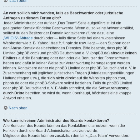
Nach oben
An wen soll ich mich wenden, falls es Beschwerden oder juristische
Anfragen zu diesem Forum gibt?
Jeder Administrator, der auf der „Das Team“-Seite aufgeführt ist, ist ein
geeigneter Kontakt für deine Beschwerde. Wenn du so keine Antwort erhältst,
solltest du den Besitzer der Domain kontaktieren (führe dazu eine
„WHOIS“-Abfrage
durch) oder — falls diese Seite bei einem kostenlosen
Webhoster wie z. B. Yahoo!, free.fr, funpic.de usw. liegt — den Support oder
den Abuse-Kontakt des betreffenden Dienstes. Bitte beachte, dass phpBB
Limited (phpBB.com) und phpBB Deutschland e. V. (phpBB.de)
absolut keinen
Einfluss
auf die Benutzung oder den oder die Benutzer der Forensoftware
haben und dafür in keiner Weise zur Verantwortung herangezogen werden
können. Kontaktiere daher nie phpBB Limited oder phpBB Deutschland e. V. in
Zusammenhang mit jeglichen juristischen Fragen (Unterlassungserklärungen,
Haftungsfragen usw.), die
sich nicht direkt
auf die Websiten phpbb.com,
phpbb.de oder die phpBB-Software selbst beziehen. Falls du phpBB Limited
oder phpBB Deutschland e. V. E-Mails schreibst, die die
Softwarenutzung
durch Dritte
betreffen, so wirst du, wenn überhaupt, höchstens eine knappe
Antwort erhalten.
Nach oben
Wie kann ich einen Administrator des Boards kontaktieren?
Alle Benutzer des Boards können das Kontaktformular nutzen, wenn die
Funktion durch die Board-Administration aktiviert wurde.
Mitglieder des Boards können zusätzlich den Link „Das Team“ verwenden.