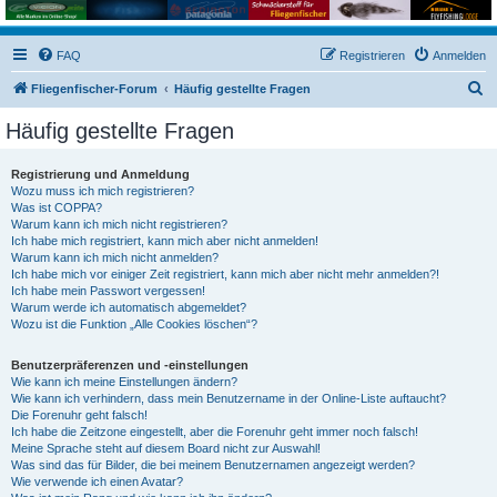
FAQ
Registrieren
Anmelden
S
Fliegenfischer-Forum
Häufig gestellte Fragen
u
Häufig gestellte Fragen
c
h
Registrierung und Anmeldung
Wozu muss ich mich registrieren?
e
Was ist COPPA?
Warum kann ich mich nicht registrieren?
Ich habe mich registriert, kann mich aber nicht anmelden!
Warum kann ich mich nicht anmelden?
Ich habe mich vor einiger Zeit registriert, kann mich aber nicht mehr anmelden?!
Ich habe mein Passwort vergessen!
Warum werde ich automatisch abgemeldet?
Wozu ist die Funktion „Alle Cookies löschen“?
Benutzerpräferenzen und -einstellungen
Wie kann ich meine Einstellungen ändern?
Wie kann ich verhindern, dass mein Benutzername in der Online-Liste auftaucht?
Die Forenuhr geht falsch!
Ich habe die Zeitzone eingestellt, aber die Forenuhr geht immer noch falsch!
Meine Sprache steht auf diesem Board nicht zur Auswahl!
Was sind das für Bilder, die bei meinem Benutzernamen angezeigt werden?
Wie verwende ich einen Avatar?