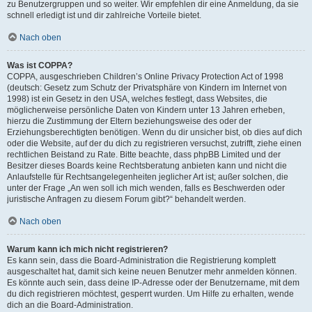
zu Benutzergruppen und so weiter. Wir empfehlen dir eine Anmeldung, da sie
schnell erledigt ist und dir zahlreiche Vorteile bietet.
Nach oben
Was ist COPPA?
COPPA, ausgeschrieben Children’s Online Privacy Protection Act of 1998
(deutsch: Gesetz zum Schutz der Privatsphäre von Kindern im Internet von
1998) ist ein Gesetz in den USA, welches festlegt, dass Websites, die
möglicherweise persönliche Daten von Kindern unter 13 Jahren erheben,
hierzu die Zustimmung der Eltern beziehungsweise des oder der
Erziehungsberechtigten benötigen. Wenn du dir unsicher bist, ob dies auf dich
oder die Website, auf der du dich zu registrieren versuchst, zutrifft, ziehe einen
rechtlichen Beistand zu Rate. Bitte beachte, dass phpBB Limited und der
Besitzer dieses Boards keine Rechtsberatung anbieten kann und nicht die
Anlaufstelle für Rechtsangelegenheiten jeglicher Art ist; außer solchen, die
unter der Frage „An wen soll ich mich wenden, falls es Beschwerden oder
juristische Anfragen zu diesem Forum gibt?“ behandelt werden.
Nach oben
Warum kann ich mich nicht registrieren?
Es kann sein, dass die Board-Administration die Registrierung komplett
ausgeschaltet hat, damit sich keine neuen Benutzer mehr anmelden können.
Es könnte auch sein, dass deine IP-Adresse oder der Benutzername, mit dem
du dich registrieren möchtest, gesperrt wurden. Um Hilfe zu erhalten, wende
dich an die Board-Administration.