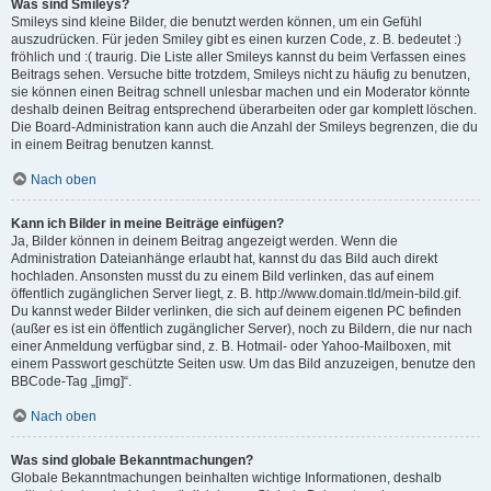
Was sind Smileys?
Smileys sind kleine Bilder, die benutzt werden können, um ein Gefühl
auszudrücken. Für jeden Smiley gibt es einen kurzen Code, z. B. bedeutet :)
fröhlich und :( traurig. Die Liste aller Smileys kannst du beim Verfassen eines
Beitrags sehen. Versuche bitte trotzdem, Smileys nicht zu häufig zu benutzen,
sie können einen Beitrag schnell unlesbar machen und ein Moderator könnte
deshalb deinen Beitrag entsprechend überarbeiten oder gar komplett löschen.
Die Board-Administration kann auch die Anzahl der Smileys begrenzen, die du
in einem Beitrag benutzen kannst.
Nach oben
Kann ich Bilder in meine Beiträge einfügen?
Ja, Bilder können in deinem Beitrag angezeigt werden. Wenn die
Administration Dateianhänge erlaubt hat, kannst du das Bild auch direkt
hochladen. Ansonsten musst du zu einem Bild verlinken, das auf einem
öffentlich zugänglichen Server liegt, z. B. http://www.domain.tld/mein-bild.gif.
Du kannst weder Bilder verlinken, die sich auf deinem eigenen PC befinden
(außer es ist ein öffentlich zugänglicher Server), noch zu Bildern, die nur nach
einer Anmeldung verfügbar sind, z. B. Hotmail- oder Yahoo-Mailboxen, mit
einem Passwort geschützte Seiten usw. Um das Bild anzuzeigen, benutze den
BBCode-Tag „[img]“.
Nach oben
Was sind globale Bekanntmachungen?
Globale Bekanntmachungen beinhalten wichtige Informationen, deshalb