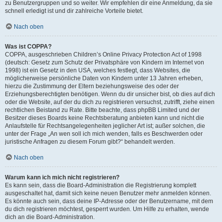
zu Benutzergruppen und so weiter. Wir empfehlen dir eine Anmeldung, da sie
schnell erledigt ist und dir zahlreiche Vorteile bietet.
Nach oben
Was ist COPPA?
COPPA, ausgeschrieben Children’s Online Privacy Protection Act of 1998
(deutsch: Gesetz zum Schutz der Privatsphäre von Kindern im Internet von
1998) ist ein Gesetz in den USA, welches festlegt, dass Websites, die
möglicherweise persönliche Daten von Kindern unter 13 Jahren erheben,
hierzu die Zustimmung der Eltern beziehungsweise des oder der
Erziehungsberechtigten benötigen. Wenn du dir unsicher bist, ob dies auf dich
oder die Website, auf der du dich zu registrieren versuchst, zutrifft, ziehe einen
rechtlichen Beistand zu Rate. Bitte beachte, dass phpBB Limited und der
Besitzer dieses Boards keine Rechtsberatung anbieten kann und nicht die
Anlaufstelle für Rechtsangelegenheiten jeglicher Art ist; außer solchen, die
unter der Frage „An wen soll ich mich wenden, falls es Beschwerden oder
juristische Anfragen zu diesem Forum gibt?“ behandelt werden.
Nach oben
Warum kann ich mich nicht registrieren?
Es kann sein, dass die Board-Administration die Registrierung komplett
ausgeschaltet hat, damit sich keine neuen Benutzer mehr anmelden können.
Es könnte auch sein, dass deine IP-Adresse oder der Benutzername, mit dem
du dich registrieren möchtest, gesperrt wurden. Um Hilfe zu erhalten, wende
dich an die Board-Administration.