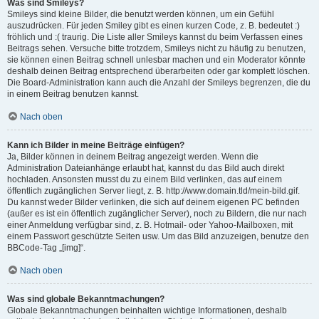
Was sind Smileys?
Smileys sind kleine Bilder, die benutzt werden können, um ein Gefühl
auszudrücken. Für jeden Smiley gibt es einen kurzen Code, z. B. bedeutet :)
fröhlich und :( traurig. Die Liste aller Smileys kannst du beim Verfassen eines
Beitrags sehen. Versuche bitte trotzdem, Smileys nicht zu häufig zu benutzen,
sie können einen Beitrag schnell unlesbar machen und ein Moderator könnte
deshalb deinen Beitrag entsprechend überarbeiten oder gar komplett löschen.
Die Board-Administration kann auch die Anzahl der Smileys begrenzen, die du
in einem Beitrag benutzen kannst.
Nach oben
Kann ich Bilder in meine Beiträge einfügen?
Ja, Bilder können in deinem Beitrag angezeigt werden. Wenn die
Administration Dateianhänge erlaubt hat, kannst du das Bild auch direkt
hochladen. Ansonsten musst du zu einem Bild verlinken, das auf einem
öffentlich zugänglichen Server liegt, z. B. http://www.domain.tld/mein-bild.gif.
Du kannst weder Bilder verlinken, die sich auf deinem eigenen PC befinden
(außer es ist ein öffentlich zugänglicher Server), noch zu Bildern, die nur nach
einer Anmeldung verfügbar sind, z. B. Hotmail- oder Yahoo-Mailboxen, mit
einem Passwort geschützte Seiten usw. Um das Bild anzuzeigen, benutze den
BBCode-Tag „[img]“.
Nach oben
Was sind globale Bekanntmachungen?
Globale Bekanntmachungen beinhalten wichtige Informationen, deshalb