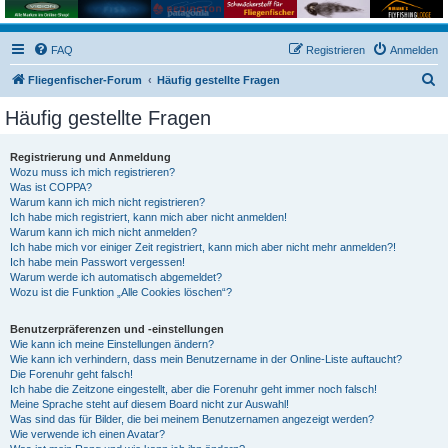
FAQ
Registrieren
Anmelden
S
Fliegenfischer-Forum
Häufig gestellte Fragen
u
Häufig gestellte Fragen
c
h
Registrierung und Anmeldung
Wozu muss ich mich registrieren?
e
Was ist COPPA?
Warum kann ich mich nicht registrieren?
Ich habe mich registriert, kann mich aber nicht anmelden!
Warum kann ich mich nicht anmelden?
Ich habe mich vor einiger Zeit registriert, kann mich aber nicht mehr anmelden?!
Ich habe mein Passwort vergessen!
Warum werde ich automatisch abgemeldet?
Wozu ist die Funktion „Alle Cookies löschen“?
Benutzerpräferenzen und -einstellungen
Wie kann ich meine Einstellungen ändern?
Wie kann ich verhindern, dass mein Benutzername in der Online-Liste auftaucht?
Die Forenuhr geht falsch!
Ich habe die Zeitzone eingestellt, aber die Forenuhr geht immer noch falsch!
Meine Sprache steht auf diesem Board nicht zur Auswahl!
Was sind das für Bilder, die bei meinem Benutzernamen angezeigt werden?
Wie verwende ich einen Avatar?