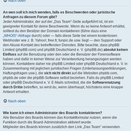
Nach oben
An wen soll ich mich wenden, falls es Beschwerden oder juristische
Anfragen zu diesem Forum gibt?
Jeder Administrator, der auf der „Das Team“-Seite aufgeführt ist, ist ein
geeigneter Kontakt für deine Beschwerde. Wenn du so keine Antwort erhältst,
solltest du den Besitzer der Domain kontaktieren (führe dazu eine
„WHOIS“-Abfrage
durch) oder — falls diese Seite bei einem kostenlosen
Webhoster wie z. B. Yahoo!, free.fr, funpic.de usw. liegt — den Support oder
den Abuse-Kontakt des betreffenden Dienstes. Bitte beachte, dass phpBB
Limited (phpBB.com) und phpBB Deutschland e. V. (phpBB.de)
absolut keinen
Einfluss
auf die Benutzung oder den oder die Benutzer der Forensoftware
haben und dafür in keiner Weise zur Verantwortung herangezogen werden
können. Kontaktiere daher nie phpBB Limited oder phpBB Deutschland e. V. in
Zusammenhang mit jeglichen juristischen Fragen (Unterlassungserklärungen,
Haftungsfragen usw.), die
sich nicht direkt
auf die Websiten phpbb.com,
phpbb.de oder die phpBB-Software selbst beziehen. Falls du phpBB Limited
oder phpBB Deutschland e. V. E-Mails schreibst, die die
Softwarenutzung
durch Dritte
betreffen, so wirst du, wenn überhaupt, höchstens eine knappe
Antwort erhalten.
Nach oben
Wie kann ich einen Administrator des Boards kontaktieren?
Alle Benutzer des Boards können das Kontaktformular nutzen, wenn die
Funktion durch die Board-Administration aktiviert wurde.
Mitglieder des Boards können zusätzlich den Link „Das Team“ verwenden.