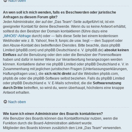
Nach oben
An wen soll ich mich wenden, falls es Beschwerden oder juristische
Anfragen zu diesem Forum gibt?
Jeder Administrator, der auf der „Das Team“-Seite aufgeführt ist, ist ein
geeigneter Kontakt für deine Beschwerde. Wenn du so keine Antwort erhältst,
solltest du den Besitzer der Domain kontaktieren (führe dazu eine
„WHOIS“-Abfrage
durch) oder — falls diese Seite bei einem kostenlosen
Webhoster wie z. B. Yahoo!, free.fr, funpic.de usw. liegt — den Support oder
den Abuse-Kontakt des betreffenden Dienstes. Bitte beachte, dass phpBB
Limited (phpBB.com) und phpBB Deutschland e. V. (phpBB.de)
absolut keinen
Einfluss
auf die Benutzung oder den oder die Benutzer der Forensoftware
haben und dafür in keiner Weise zur Verantwortung herangezogen werden
können. Kontaktiere daher nie phpBB Limited oder phpBB Deutschland e. V. in
Zusammenhang mit jeglichen juristischen Fragen (Unterlassungserklärungen,
Haftungsfragen usw.), die
sich nicht direkt
auf die Websiten phpbb.com,
phpbb.de oder die phpBB-Software selbst beziehen. Falls du phpBB Limited
oder phpBB Deutschland e. V. E-Mails schreibst, die die
Softwarenutzung
durch Dritte
betreffen, so wirst du, wenn überhaupt, höchstens eine knappe
Antwort erhalten.
Nach oben
Wie kann ich einen Administrator des Boards kontaktieren?
Alle Benutzer des Boards können das Kontaktformular nutzen, wenn die
Funktion durch die Board-Administration aktiviert wurde.
Mitglieder des Boards können zusätzlich den Link „Das Team“ verwenden.