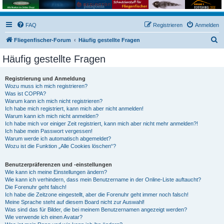
FAQ
Registrieren
Anmelden
S
Fliegenfischer-Forum
Häufig gestellte Fragen
u
Häufig gestellte Fragen
c
h
Registrierung und Anmeldung
Wozu muss ich mich registrieren?
e
Was ist COPPA?
Warum kann ich mich nicht registrieren?
Ich habe mich registriert, kann mich aber nicht anmelden!
Warum kann ich mich nicht anmelden?
Ich habe mich vor einiger Zeit registriert, kann mich aber nicht mehr anmelden?!
Ich habe mein Passwort vergessen!
Warum werde ich automatisch abgemeldet?
Wozu ist die Funktion „Alle Cookies löschen“?
Benutzerpräferenzen und -einstellungen
Wie kann ich meine Einstellungen ändern?
Wie kann ich verhindern, dass mein Benutzername in der Online-Liste auftaucht?
Die Forenuhr geht falsch!
Ich habe die Zeitzone eingestellt, aber die Forenuhr geht immer noch falsch!
Meine Sprache steht auf diesem Board nicht zur Auswahl!
Was sind das für Bilder, die bei meinem Benutzernamen angezeigt werden?
Wie verwende ich einen Avatar?