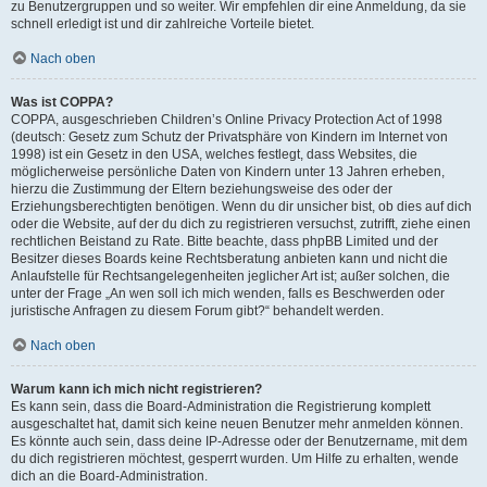
zu Benutzergruppen und so weiter. Wir empfehlen dir eine Anmeldung, da sie
schnell erledigt ist und dir zahlreiche Vorteile bietet.
Nach oben
Was ist COPPA?
COPPA, ausgeschrieben Children’s Online Privacy Protection Act of 1998
(deutsch: Gesetz zum Schutz der Privatsphäre von Kindern im Internet von
1998) ist ein Gesetz in den USA, welches festlegt, dass Websites, die
möglicherweise persönliche Daten von Kindern unter 13 Jahren erheben,
hierzu die Zustimmung der Eltern beziehungsweise des oder der
Erziehungsberechtigten benötigen. Wenn du dir unsicher bist, ob dies auf dich
oder die Website, auf der du dich zu registrieren versuchst, zutrifft, ziehe einen
rechtlichen Beistand zu Rate. Bitte beachte, dass phpBB Limited und der
Besitzer dieses Boards keine Rechtsberatung anbieten kann und nicht die
Anlaufstelle für Rechtsangelegenheiten jeglicher Art ist; außer solchen, die
unter der Frage „An wen soll ich mich wenden, falls es Beschwerden oder
juristische Anfragen zu diesem Forum gibt?“ behandelt werden.
Nach oben
Warum kann ich mich nicht registrieren?
Es kann sein, dass die Board-Administration die Registrierung komplett
ausgeschaltet hat, damit sich keine neuen Benutzer mehr anmelden können.
Es könnte auch sein, dass deine IP-Adresse oder der Benutzername, mit dem
du dich registrieren möchtest, gesperrt wurden. Um Hilfe zu erhalten, wende
dich an die Board-Administration.