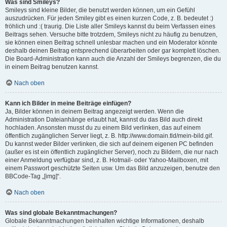
Was sind Smileys?
Smileys sind kleine Bilder, die benutzt werden können, um ein Gefühl
auszudrücken. Für jeden Smiley gibt es einen kurzen Code, z. B. bedeutet :)
fröhlich und :( traurig. Die Liste aller Smileys kannst du beim Verfassen eines
Beitrags sehen. Versuche bitte trotzdem, Smileys nicht zu häufig zu benutzen,
sie können einen Beitrag schnell unlesbar machen und ein Moderator könnte
deshalb deinen Beitrag entsprechend überarbeiten oder gar komplett löschen.
Die Board-Administration kann auch die Anzahl der Smileys begrenzen, die du
in einem Beitrag benutzen kannst.
Nach oben
Kann ich Bilder in meine Beiträge einfügen?
Ja, Bilder können in deinem Beitrag angezeigt werden. Wenn die
Administration Dateianhänge erlaubt hat, kannst du das Bild auch direkt
hochladen. Ansonsten musst du zu einem Bild verlinken, das auf einem
öffentlich zugänglichen Server liegt, z. B. http://www.domain.tld/mein-bild.gif.
Du kannst weder Bilder verlinken, die sich auf deinem eigenen PC befinden
(außer es ist ein öffentlich zugänglicher Server), noch zu Bildern, die nur nach
einer Anmeldung verfügbar sind, z. B. Hotmail- oder Yahoo-Mailboxen, mit
einem Passwort geschützte Seiten usw. Um das Bild anzuzeigen, benutze den
BBCode-Tag „[img]“.
Nach oben
Was sind globale Bekanntmachungen?
Globale Bekanntmachungen beinhalten wichtige Informationen, deshalb