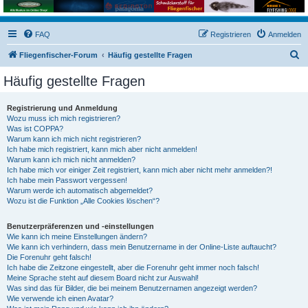
FAQ
Registrieren
Anmelden
S
Fliegenfischer-Forum
Häufig gestellte Fragen
u
Häufig gestellte Fragen
c
h
Registrierung und Anmeldung
Wozu muss ich mich registrieren?
e
Was ist COPPA?
Warum kann ich mich nicht registrieren?
Ich habe mich registriert, kann mich aber nicht anmelden!
Warum kann ich mich nicht anmelden?
Ich habe mich vor einiger Zeit registriert, kann mich aber nicht mehr anmelden?!
Ich habe mein Passwort vergessen!
Warum werde ich automatisch abgemeldet?
Wozu ist die Funktion „Alle Cookies löschen“?
Benutzerpräferenzen und -einstellungen
Wie kann ich meine Einstellungen ändern?
Wie kann ich verhindern, dass mein Benutzername in der Online-Liste auftaucht?
Die Forenuhr geht falsch!
Ich habe die Zeitzone eingestellt, aber die Forenuhr geht immer noch falsch!
Meine Sprache steht auf diesem Board nicht zur Auswahl!
Was sind das für Bilder, die bei meinem Benutzernamen angezeigt werden?
Wie verwende ich einen Avatar?