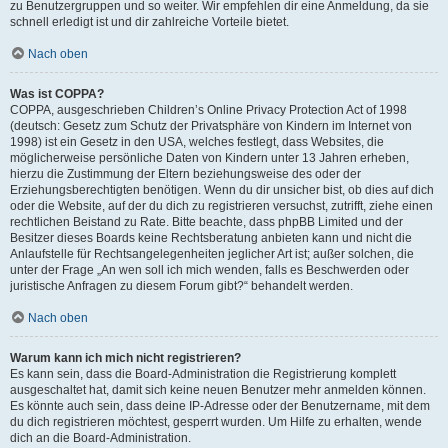
zu Benutzergruppen und so weiter. Wir empfehlen dir eine Anmeldung, da sie
schnell erledigt ist und dir zahlreiche Vorteile bietet.
Nach oben
Was ist COPPA?
COPPA, ausgeschrieben Children’s Online Privacy Protection Act of 1998
(deutsch: Gesetz zum Schutz der Privatsphäre von Kindern im Internet von
1998) ist ein Gesetz in den USA, welches festlegt, dass Websites, die
möglicherweise persönliche Daten von Kindern unter 13 Jahren erheben,
hierzu die Zustimmung der Eltern beziehungsweise des oder der
Erziehungsberechtigten benötigen. Wenn du dir unsicher bist, ob dies auf dich
oder die Website, auf der du dich zu registrieren versuchst, zutrifft, ziehe einen
rechtlichen Beistand zu Rate. Bitte beachte, dass phpBB Limited und der
Besitzer dieses Boards keine Rechtsberatung anbieten kann und nicht die
Anlaufstelle für Rechtsangelegenheiten jeglicher Art ist; außer solchen, die
unter der Frage „An wen soll ich mich wenden, falls es Beschwerden oder
juristische Anfragen zu diesem Forum gibt?“ behandelt werden.
Nach oben
Warum kann ich mich nicht registrieren?
Es kann sein, dass die Board-Administration die Registrierung komplett
ausgeschaltet hat, damit sich keine neuen Benutzer mehr anmelden können.
Es könnte auch sein, dass deine IP-Adresse oder der Benutzername, mit dem
du dich registrieren möchtest, gesperrt wurden. Um Hilfe zu erhalten, wende
dich an die Board-Administration.