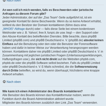
Nach oben
An wen soll ich mich wenden, falls es Beschwerden oder juristische
Anfragen zu diesem Forum gibt?
Jeder Administrator, der auf der „Das Team“-Seite aufgeführt ist, ist ein
geeigneter Kontakt für deine Beschwerde. Wenn du so keine Antwort erhältst,
solltest du den Besitzer der Domain kontaktieren (führe dazu eine
„WHOIS“-Abfrage
durch) oder — falls diese Seite bei einem kostenlosen
Webhoster wie z. B. Yahoo!, free.fr, funpic.de usw. liegt — den Support oder
den Abuse-Kontakt des betreffenden Dienstes. Bitte beachte, dass phpBB
Limited (phpBB.com) und phpBB Deutschland e. V. (phpBB.de)
absolut keinen
Einfluss
auf die Benutzung oder den oder die Benutzer der Forensoftware
haben und dafür in keiner Weise zur Verantwortung herangezogen werden
können. Kontaktiere daher nie phpBB Limited oder phpBB Deutschland e. V. in
Zusammenhang mit jeglichen juristischen Fragen (Unterlassungserklärungen,
Haftungsfragen usw.), die
sich nicht direkt
auf die Websiten phpbb.com,
phpbb.de oder die phpBB-Software selbst beziehen. Falls du phpBB Limited
oder phpBB Deutschland e. V. E-Mails schreibst, die die
Softwarenutzung
durch Dritte
betreffen, so wirst du, wenn überhaupt, höchstens eine knappe
Antwort erhalten.
Nach oben
Wie kann ich einen Administrator des Boards kontaktieren?
Alle Benutzer des Boards können das Kontaktformular nutzen, wenn die
Funktion durch die Board-Administration aktiviert wurde.
Mitglieder des Boards können zusätzlich den Link „Das Team“ verwenden.