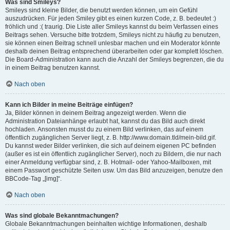
Was sind Smileys?
Smileys sind kleine Bilder, die benutzt werden können, um ein Gefühl
auszudrücken. Für jeden Smiley gibt es einen kurzen Code, z. B. bedeutet :)
fröhlich und :( traurig. Die Liste aller Smileys kannst du beim Verfassen eines
Beitrags sehen. Versuche bitte trotzdem, Smileys nicht zu häufig zu benutzen,
sie können einen Beitrag schnell unlesbar machen und ein Moderator könnte
deshalb deinen Beitrag entsprechend überarbeiten oder gar komplett löschen.
Die Board-Administration kann auch die Anzahl der Smileys begrenzen, die du
in einem Beitrag benutzen kannst.
Nach oben
Kann ich Bilder in meine Beiträge einfügen?
Ja, Bilder können in deinem Beitrag angezeigt werden. Wenn die
Administration Dateianhänge erlaubt hat, kannst du das Bild auch direkt
hochladen. Ansonsten musst du zu einem Bild verlinken, das auf einem
öffentlich zugänglichen Server liegt, z. B. http://www.domain.tld/mein-bild.gif.
Du kannst weder Bilder verlinken, die sich auf deinem eigenen PC befinden
(außer es ist ein öffentlich zugänglicher Server), noch zu Bildern, die nur nach
einer Anmeldung verfügbar sind, z. B. Hotmail- oder Yahoo-Mailboxen, mit
einem Passwort geschützte Seiten usw. Um das Bild anzuzeigen, benutze den
BBCode-Tag „[img]“.
Nach oben
Was sind globale Bekanntmachungen?
Globale Bekanntmachungen beinhalten wichtige Informationen, deshalb