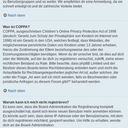
zu Benutzergruppen und so weiter. Wir empfehlen dir eine Anmeldung, da sie
schnell erledigt ist und dir zahlreiche Vorteile bietet.
Nach oben
Was ist COPPA?
COPPA, ausgeschrieben Children’s Online Privacy Protection Act of 1998
(deutsch: Gesetz zum Schutz der Privatsphäre von Kindern im Internet von
1998) ist ein Gesetz in den USA, welches festlegt, dass Websites, die
möglicherweise persönliche Daten von Kindern unter 13 Jahren erheben,
hierzu die Zustimmung der Eltern beziehungsweise des oder der
Erziehungsberechtigten benötigen. Wenn du dir unsicher bist, ob dies auf dich
oder die Website, auf der du dich zu registrieren versuchst, zutrifft, ziehe einen
rechtlichen Beistand zu Rate. Bitte beachte, dass phpBB Limited und der
Besitzer dieses Boards keine Rechtsberatung anbieten kann und nicht die
Anlaufstelle für Rechtsangelegenheiten jeglicher Art ist; außer solchen, die
unter der Frage „An wen soll ich mich wenden, falls es Beschwerden oder
juristische Anfragen zu diesem Forum gibt?“ behandelt werden.
Nach oben
Warum kann ich mich nicht registrieren?
Es kann sein, dass die Board-Administration die Registrierung komplett
ausgeschaltet hat, damit sich keine neuen Benutzer mehr anmelden können.
Es könnte auch sein, dass deine IP-Adresse oder der Benutzername, mit dem
du dich registrieren möchtest, gesperrt wurden. Um Hilfe zu erhalten, wende
dich an die Board-Administration.