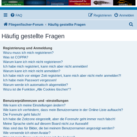
FAQ
Registrieren
Anmelden
S
Fliegenfischer-Forum
Häufig gestellte Fragen
u
Häufig gestellte Fragen
c
h
Registrierung und Anmeldung
Wozu muss ich mich registrieren?
e
Was ist COPPA?
Warum kann ich mich nicht registrieren?
Ich habe mich registriert, kann mich aber nicht anmelden!
Warum kann ich mich nicht anmelden?
Ich habe mich vor einiger Zeit registriert, kann mich aber nicht mehr anmelden?!
Ich habe mein Passwort vergessen!
Warum werde ich automatisch abgemeldet?
Wozu ist die Funktion „Alle Cookies löschen“?
Benutzerpräferenzen und -einstellungen
Wie kann ich meine Einstellungen ändern?
Wie kann ich verhindern, dass mein Benutzername in der Online-Liste auftaucht?
Die Forenuhr geht falsch!
Ich habe die Zeitzone eingestellt, aber die Forenuhr geht immer noch falsch!
Meine Sprache steht auf diesem Board nicht zur Auswahl!
Was sind das für Bilder, die bei meinem Benutzernamen angezeigt werden?
Wie verwende ich einen Avatar?