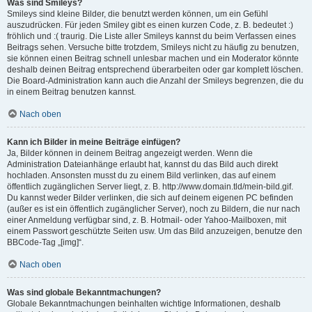
Was sind Smileys?
Smileys sind kleine Bilder, die benutzt werden können, um ein Gefühl
auszudrücken. Für jeden Smiley gibt es einen kurzen Code, z. B. bedeutet :)
fröhlich und :( traurig. Die Liste aller Smileys kannst du beim Verfassen eines
Beitrags sehen. Versuche bitte trotzdem, Smileys nicht zu häufig zu benutzen,
sie können einen Beitrag schnell unlesbar machen und ein Moderator könnte
deshalb deinen Beitrag entsprechend überarbeiten oder gar komplett löschen.
Die Board-Administration kann auch die Anzahl der Smileys begrenzen, die du
in einem Beitrag benutzen kannst.
Nach oben
Kann ich Bilder in meine Beiträge einfügen?
Ja, Bilder können in deinem Beitrag angezeigt werden. Wenn die
Administration Dateianhänge erlaubt hat, kannst du das Bild auch direkt
hochladen. Ansonsten musst du zu einem Bild verlinken, das auf einem
öffentlich zugänglichen Server liegt, z. B. http://www.domain.tld/mein-bild.gif.
Du kannst weder Bilder verlinken, die sich auf deinem eigenen PC befinden
(außer es ist ein öffentlich zugänglicher Server), noch zu Bildern, die nur nach
einer Anmeldung verfügbar sind, z. B. Hotmail- oder Yahoo-Mailboxen, mit
einem Passwort geschützte Seiten usw. Um das Bild anzuzeigen, benutze den
BBCode-Tag „[img]“.
Nach oben
Was sind globale Bekanntmachungen?
Globale Bekanntmachungen beinhalten wichtige Informationen, deshalb