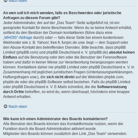
Nach oben
An wen soll ich mich wenden, falls es Beschwerden oder juristische
Anfragen zu diesem Forum gibt?
Jeder Administrator, der auf der „Das Team“-Seite aufgeführt ist, ist ein
geeigneter Kontakt für deine Beschwerde. Wenn du so keine Antwort erhältst,
solltest du den Besitzer der Domain kontaktieren (führe dazu eine
„WHOIS“-Abfrage
durch) oder — falls diese Seite bei einem kostenlosen
Webhoster wie z. B. Yahoo!, free.fr, funpic.de usw. liegt — den Support oder
den Abuse-Kontakt des betreffenden Dienstes. Bitte beachte, dass phpBB
Limited (phpBB.com) und phpBB Deutschland e. V. (phpBB.de)
absolut keinen
Einfluss
auf die Benutzung oder den oder die Benutzer der Forensoftware
haben und dafür in keiner Weise zur Verantwortung herangezogen werden
können. Kontaktiere daher nie phpBB Limited oder phpBB Deutschland e. V. in
Zusammenhang mit jeglichen juristischen Fragen (Unterlassungserklärungen,
Haftungsfragen usw.), die
sich nicht direkt
auf die Websiten phpbb.com,
phpbb.de oder die phpBB-Software selbst beziehen. Falls du phpBB Limited
oder phpBB Deutschland e. V. E-Mails schreibst, die die
Softwarenutzung
durch Dritte
betreffen, so wirst du, wenn überhaupt, höchstens eine knappe
Antwort erhalten.
Nach oben
Wie kann ich einen Administrator des Boards kontaktieren?
Alle Benutzer des Boards können das Kontaktformular nutzen, wenn die
Funktion durch die Board-Administration aktiviert wurde.
Mitglieder des Boards können zusätzlich den Link „Das Team“ verwenden.