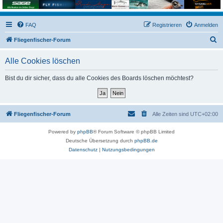
FAQ
Registrieren
Anmelden
S
Fliegenfischer-Forum
u
Alle Cookies löschen
c
h
Bist du dir sicher, dass du alle Cookies des Boards löschen möchtest?
e
Fliegenfischer-Forum
Alle Zeiten sind
UTC+02:00
Powered by
phpBB
® Forum Software © phpBB Limited
Deutsche Übersetzung durch
phpBB.de
Datenschutz
|
Nutzungsbedingungen