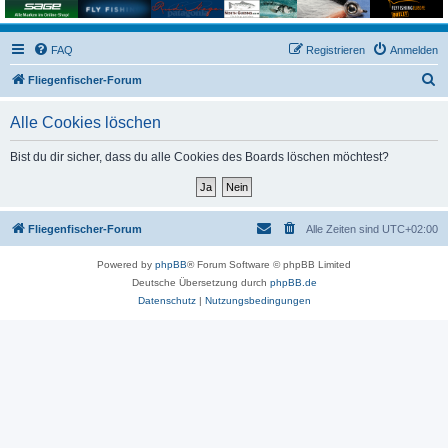
FAQ
Registrieren
Anmelden
S
Fliegenfischer-Forum
u
Alle Cookies löschen
c
h
Bist du dir sicher, dass du alle Cookies des Boards löschen möchtest?
e
Fliegenfischer-Forum
Alle Zeiten sind
UTC+02:00
Powered by
phpBB
® Forum Software © phpBB Limited
Deutsche Übersetzung durch
phpBB.de
Datenschutz
|
Nutzungsbedingungen