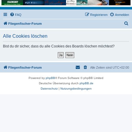
FAQ
Registrieren
Anmelden
S
Fliegenfischer-Forum
u
Alle Cookies löschen
c
h
Bist du dir sicher, dass du alle Cookies des Boards löschen möchtest?
e
Fliegenfischer-Forum
Alle Zeiten sind
UTC+02:00
Powered by
phpBB
® Forum Software © phpBB Limited
Deutsche Übersetzung durch
phpBB.de
Datenschutz
|
Nutzungsbedingungen