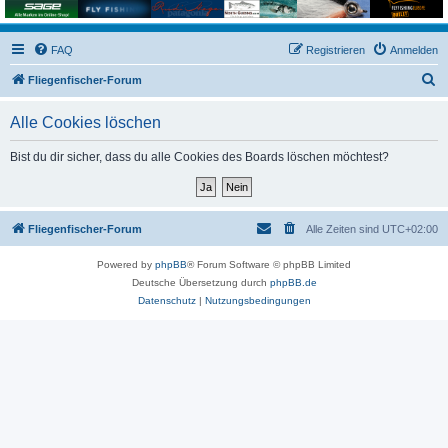
FAQ
Registrieren
Anmelden
S
Fliegenfischer-Forum
u
Alle Cookies löschen
c
h
Bist du dir sicher, dass du alle Cookies des Boards löschen möchtest?
e
Fliegenfischer-Forum
Alle Zeiten sind
UTC+02:00
Powered by
phpBB
® Forum Software © phpBB Limited
Deutsche Übersetzung durch
phpBB.de
Datenschutz
|
Nutzungsbedingungen