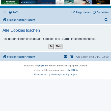
FAQ
Registrieren
Anmelden
S
Fliegenfischer-Forum
u
Alle Cookies löschen
c
h
Bist du dir sicher, dass du alle Cookies des Boards löschen möchtest?
e
Fliegenfischer-Forum
Alle Zeiten sind
UTC+02:00
Powered by
phpBB
® Forum Software © phpBB Limited
Deutsche Übersetzung durch
phpBB.de
Datenschutz
|
Nutzungsbedingungen