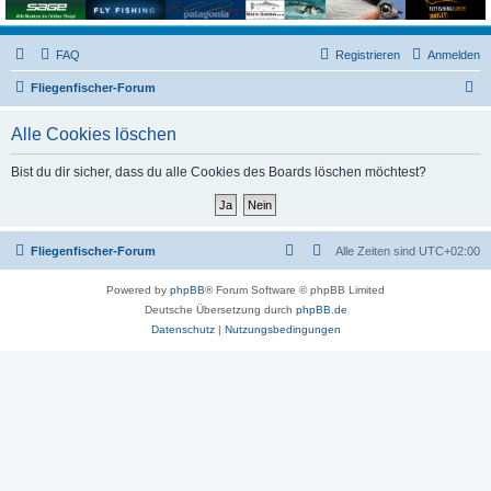
FAQ
Registrieren
Anmelden
S
Fliegenfischer-Forum
u
Alle Cookies löschen
c
h
Bist du dir sicher, dass du alle Cookies des Boards löschen möchtest?
e
Fliegenfischer-Forum
Alle Zeiten sind
UTC+02:00
Powered by
phpBB
® Forum Software © phpBB Limited
Deutsche Übersetzung durch
phpBB.de
Datenschutz
|
Nutzungsbedingungen