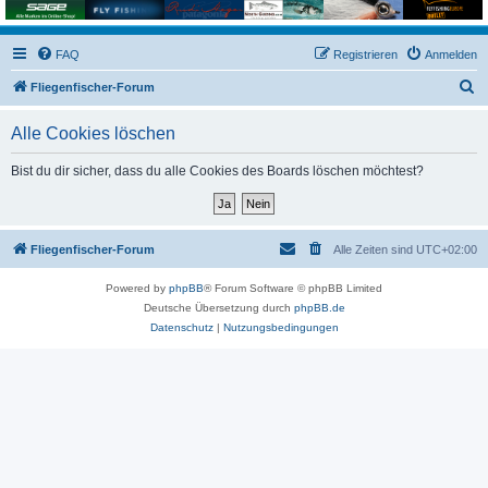
FAQ
Registrieren
Anmelden
S
Fliegenfischer-Forum
u
Alle Cookies löschen
c
h
Bist du dir sicher, dass du alle Cookies des Boards löschen möchtest?
e
Fliegenfischer-Forum
Alle Zeiten sind
UTC+02:00
Powered by
phpBB
® Forum Software © phpBB Limited
Deutsche Übersetzung durch
phpBB.de
Datenschutz
|
Nutzungsbedingungen