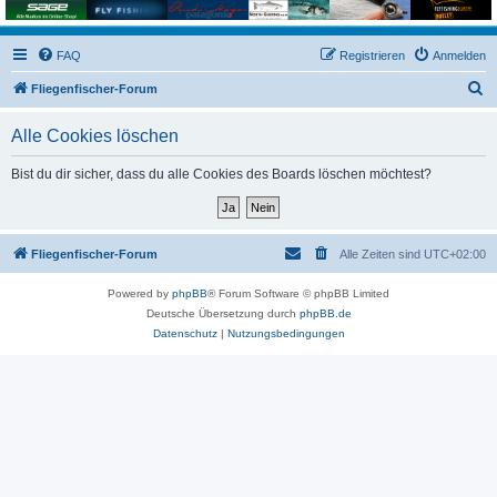
FAQ
Registrieren
Anmelden
S
Fliegenfischer-Forum
u
Alle Cookies löschen
c
h
Bist du dir sicher, dass du alle Cookies des Boards löschen möchtest?
e
Fliegenfischer-Forum
Alle Zeiten sind
UTC+02:00
Powered by
phpBB
® Forum Software © phpBB Limited
Deutsche Übersetzung durch
phpBB.de
Datenschutz
|
Nutzungsbedingungen