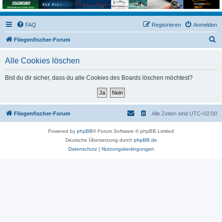
FAQ
Registrieren
Anmelden
S
Fliegenfischer-Forum
u
Alle Cookies löschen
c
h
Bist du dir sicher, dass du alle Cookies des Boards löschen möchtest?
e
Fliegenfischer-Forum
Alle Zeiten sind
UTC+02:00
Powered by
phpBB
® Forum Software © phpBB Limited
Deutsche Übersetzung durch
phpBB.de
Datenschutz
|
Nutzungsbedingungen