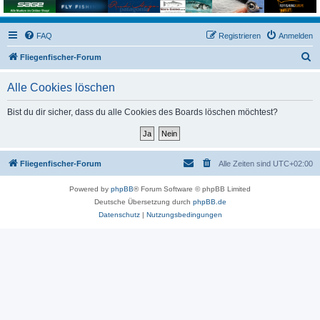
FAQ
Registrieren
Anmelden
S
Fliegenfischer-Forum
u
Alle Cookies löschen
c
h
Bist du dir sicher, dass du alle Cookies des Boards löschen möchtest?
e
Fliegenfischer-Forum
Alle Zeiten sind
UTC+02:00
Powered by
phpBB
® Forum Software © phpBB Limited
Deutsche Übersetzung durch
phpBB.de
Datenschutz
|
Nutzungsbedingungen