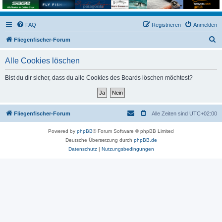
FAQ
Registrieren
Anmelden
S
Fliegenfischer-Forum
u
Alle Cookies löschen
c
h
Bist du dir sicher, dass du alle Cookies des Boards löschen möchtest?
e
Fliegenfischer-Forum
Alle Zeiten sind
UTC+02:00
Powered by
phpBB
® Forum Software © phpBB Limited
Deutsche Übersetzung durch
phpBB.de
Datenschutz
|
Nutzungsbedingungen