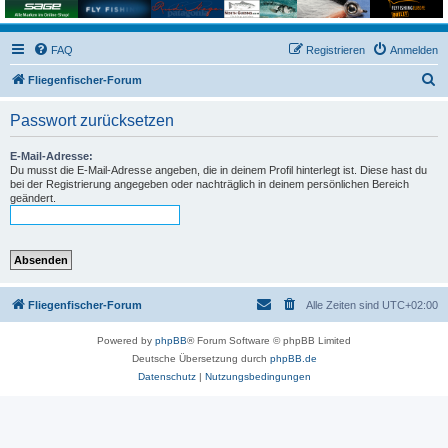
FAQ
Registrieren
Anmelden
S
Fliegenfischer-Forum
u
Passwort zurücksetzen
c
h
E-Mail-Adresse:
Du musst die E-Mail-Adresse angeben, die in deinem Profil hinterlegt ist. Diese hast du
e
bei der Registrierung angegeben oder nachträglich in deinem persönlichen Bereich
geändert.
Fliegenfischer-Forum
Alle Zeiten sind
UTC+02:00
Powered by
phpBB
® Forum Software © phpBB Limited
Deutsche Übersetzung durch
phpBB.de
Datenschutz
|
Nutzungsbedingungen