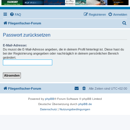
FAQ
Registrieren
Anmelden
S
Fliegenfischer-Forum
u
Passwort zurücksetzen
c
h
E-Mail-Adresse:
Du musst die E-Mail-Adresse angeben, die in deinem Profil hinterlegt ist. Diese hast du
e
bei der Registrierung angegeben oder nachträglich in deinem persönlichen Bereich
geändert.
Fliegenfischer-Forum
Alle Zeiten sind
UTC+02:00
Powered by
phpBB
® Forum Software © phpBB Limited
Deutsche Übersetzung durch
phpBB.de
Datenschutz
|
Nutzungsbedingungen