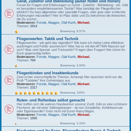
Gerät, Zubehör und Bekleidung (außer Ruten und Rollen)
Forum für Fragen und Erfahrungen zu Gerät - Zubehör - Bekleidung - etc. Gibt
es besonders empfehlenswertes Tackle? Was benötigt der Fliegenfischer
wirklich? Du hast allgemeine oder spezielle Fragen, oder gute oder schlechte
Erfahrungen mitzuteilen? Hier ist Platz dafür und Du bekommst die Antworten,
die Du suchst...
Moderatoren:
Forstie
,
Maggov
,
Olaf Kurth
,
Michael.
Themen:
2914
Bewertung: 9.57%
Fliegenwerfen: Taktik und Technik
Fliegenwerfen - wie geht das eigentlich? Wie kann ich meine Leine effektiver
ausbringen und Fehler ausmerzen? Was hat es mit den AFTMA-Klassen auf
sich? Was sind Spezial- und Trickwürfe? Fragen über Fragen! Hier könnt Ihr
Euch gegenseitig helfen.
Moderatoren:
Forstie
,
Maggov
,
Olaf Kurth
,
Michael.
Themen:
704
Bewertung: 4.93%
Fliegenbinden und Insektenkunde
Zwei schier unerschöpfliche Themen. Achtung! Hier tauschen nicht nur die
Profi-"Tüddeler" ihre Geheimtipps aus.
Moderatoren:
Forstie
,
Maggov
,
Olaf Kurth
,
Michael.
Themen:
2317
Bewertung: 100%
Ruten- und Rollenbau selbst gemacht
Hier treffen sich die wahren Handwerker unserer Zunft. Gibt es eine schönere
Fischerei, als mit einer Selbstgebauten - ob nun Gespließte, Kohlefaserrute
oder Eigenbaurolle? Geizt nicht mit Euren Ratschlägen.
Moderatoren:
Forstie
,
Maggov
,
Olaf Kurth
,
Michael.
Themen:
1005
Bewertung: 3.24%
Fischarten und ihr Fang, Fliegenfischen-Praxis & Technik