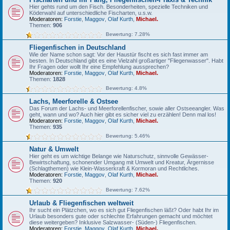
Hier gehts rund um den Fisch. Besonderheiten, spezielle Techniken und
Köderwahl auf unterschiedliche Fischarten, u.s.w.
Moderatoren:
Forstie
,
Maggov
,
Olaf Kurth
,
Michael.
Themen:
906
Bewertung: 7.28%
Fliegenfischen in Deutschland
Wie der Name schon sagt: Vor der Haustür fischt es sich fast immer am
besten. In Deutschland gibt es eine Vielzahl großartiger "Fliegenwasser". Habt
Ihr Fragen oder wollt Ihr eine Empfehlung aussprechen?
Moderatoren:
Forstie
,
Maggov
,
Olaf Kurth
,
Michael.
Themen:
1828
Bewertung: 4.8%
Lachs, Meerforelle & Ostsee
Das Forum der Lachs- und Meerforellenfischer, sowie aller Ostseeangler. Was
geht, wann und wo? Auch hier gibt es sicher viel zu erzählen! Denn mal los!
Moderatoren:
Forstie
,
Maggov
,
Olaf Kurth
,
Michael.
Themen:
935
Bewertung: 5.46%
Natur & Umwelt
Hier geht es um wichtige Belange wie Naturschutz, sinnvolle Gewässer-
Bewirtschaftung, schonender Umgang mit Umwelt und Kreatur, Ärgernisse
(Schlagthemen) wie Klein-Wasserkraft & Kormoran und Rechtliches.
Moderatoren:
Forstie
,
Maggov
,
Olaf Kurth
,
Michael.
Themen:
920
Bewertung: 7.62%
Urlaub & Fliegenfischen weltweit
Ihr sucht ein Plätzchen, wo es sich gut Fliegenfischen läßt? Oder habt Ihr im
Urlaub besonders gute oder schlechte Erfahrungen gemacht und möchtet
diese weitergeben? Inklusive Salzwasser- (Süden-) Fliegenfischen.
Moderatoren:
Forstie
,
Maggov
,
Olaf Kurth
,
Michael.