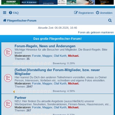
FAQ
Registrieren
Anmelden
S
Fliegenfischer-Forum
u
Aktuelle Zeit: 06.08.2026, 16:46
Foren als gelesen markieren
c
Das große Fliegenfischer-Forum!
h
e
Forum-Regeln, News und Änderungen
Wichtige Hinweise für alle Besucher und Mitglieder. Die Board-Regeln. Bitte
lesen!
Moderatoren:
Forstie
,
Maggov
,
Olaf Kurth
,
Michael.
Themen:
35
Bewertung: 0.29%
(Selbst-)Vorstellung der Forum-Mitglieder, bzw. neuer
Mitglieder
Hier kannst Du Dich den anderen Teilnehmern vorstellen, etwas zu Deiner
Person, Interessen, Vorlieben etc. schreiben und eigene Fotos einstellen.
Moderatoren:
Forstie
,
Maggov
,
Olaf Kurth
,
Michael.
Themen:
2847
Bewertung: 4.58%
Partner
NEU: Hier findest Du aktuelle Angebote (ausschließlich) unserer
Werbepartner. Neuheiten, Sonderaktionen, Firmen-News, Hausmessen, etc...
Moderatoren:
Forstie
,
Maggov
,
Olaf Kurth
,
Michael.
Themen:
267
Bewertung: 0.27%