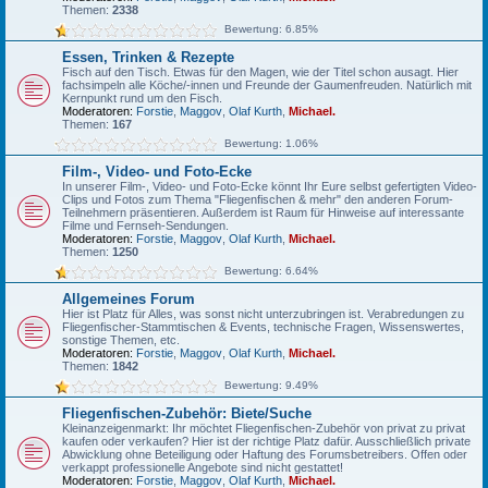
Themen:
2338
Bewertung: 6.85%
Essen, Trinken & Rezepte
Fisch auf den Tisch. Etwas für den Magen, wie der Titel schon ausagt. Hier
fachsimpeln alle Köche/-innen und Freunde der Gaumenfreuden. Natürlich mit
Kernpunkt rund um den Fisch.
Moderatoren:
Forstie
,
Maggov
,
Olaf Kurth
,
Michael.
Themen:
167
Bewertung: 1.06%
Film-, Video- und Foto-Ecke
In unserer Film-, Video- und Foto-Ecke könnt Ihr Eure selbst gefertigten Video-
Clips und Fotos zum Thema "Fliegenfischen & mehr" den anderen Forum-
Teilnehmern präsentieren. Außerdem ist Raum für Hinweise auf interessante
Filme und Fernseh-Sendungen.
Moderatoren:
Forstie
,
Maggov
,
Olaf Kurth
,
Michael.
Themen:
1250
Bewertung: 6.64%
Allgemeines Forum
Hier ist Platz für Alles, was sonst nicht unterzubringen ist. Verabredungen zu
Fliegenfischer-Stammtischen & Events, technische Fragen, Wissenswertes,
sonstige Themen, etc.
Moderatoren:
Forstie
,
Maggov
,
Olaf Kurth
,
Michael.
Themen:
1842
Bewertung: 9.49%
Fliegenfischen-Zubehör: Biete/Suche
Kleinanzeigenmarkt: Ihr möchtet Fliegenfischen-Zubehör von privat zu privat
kaufen oder verkaufen? Hier ist der richtige Platz dafür. Ausschließlich private
Abwicklung ohne Beteiligung oder Haftung des Forumsbetreibers. Offen oder
verkappt professionelle Angebote sind nicht gestattet!
Moderatoren:
Forstie
,
Maggov
,
Olaf Kurth
,
Michael.