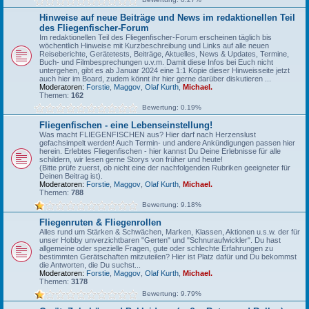
Hinweise auf neue Beiträge und News im redaktionellen Teil
des Fliegenfischer-Forum
Im redaktionellen Teil des Fliegenfischer-Forum erscheinen täglich bis
wöchentlich Hinweise mit Kurzbeschreibung und Links auf alle neuen
Reiseberichte, Gerätetests, Beiträge, Aktuelles, News & Updates, Termine,
Buch- und Filmbesprechungen u.v.m. Damit diese Infos bei Euch nicht
untergehen, gibt es ab Januar 2024 eine 1:1 Kopie dieser Hinweisseite jetzt
auch hier im Board, zudem könnt ihr hier gerne darüber diskutieren ...
Moderatoren:
Forstie
,
Maggov
,
Olaf Kurth
,
Michael.
Themen:
162
Bewertung: 0.19%
Fliegenfischen - eine Lebenseinstellung!
Was macht FLIEGENFISCHEN aus? Hier darf nach Herzenslust
gefachsimpelt werden! Auch Termin- und andere Ankündigungen passen hier
herein. Erlebtes Fliegenfischen - hier kannst Du Deine Erlebnisse für alle
schildern, wir lesen gerne Storys von früher und heute!
(Bitte prüfe zuerst, ob nicht eine der nachfolgenden Rubriken geeigneter für
Deinen Beitrag ist).
Moderatoren:
Forstie
,
Maggov
,
Olaf Kurth
,
Michael.
Themen:
788
Bewertung: 9.18%
Fliegenruten & Fliegenrollen
Alles rund um Stärken & Schwächen, Marken, Klassen, Aktionen u.s.w. der für
unser Hobby unverzichtbaren "Gerten" und "Schnuraufwickler". Du hast
allgemeine oder spezielle Fragen, gute oder schlechte Erfahrungen zu
bestimmten Gerätschaften mitzuteilen? Hier ist Platz dafür und Du bekommst
die Antworten, die Du suchst...
Moderatoren:
Forstie
,
Maggov
,
Olaf Kurth
,
Michael.
Themen:
3178
Bewertung: 9.79%