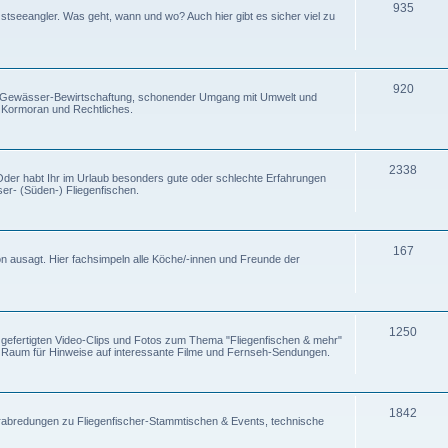
935
stseeangler. Was geht, wann und wo? Auch hier gibt es sicher viel zu
920
lle Gewässer-Bewirtschaftung, schonender Umgang mit Umwelt und
& Kormoran und Rechtliches.
2338
? Oder habt Ihr im Urlaub besonders gute oder schlechte Erfahrungen
er- (Süden-) Fliegenfischen.
167
on ausagt. Hier fachsimpeln alle Köche/-innen und Freunde der
1250
t gefertigten Video-Clips und Fotos zum Thema "Fliegenfischen & mehr"
 Raum für Hinweise auf interessante Filme und Fernseh-Sendungen.
1842
. Verabredungen zu Fliegenfischer-Stammtischen & Events, technische