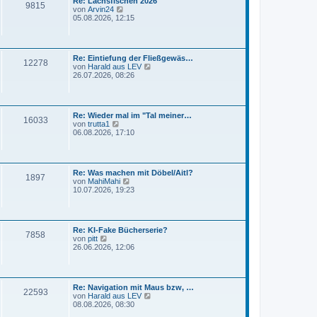
Re: Lachsfischen 2026
e
r
9815
N
von
Arvin24
r
a
e
05.08.2026, 12:15
B
g
u
e
e
i
s
t
t
r
Re: Eintiefung der Fließgewäs…
e
a
12278
N
von
Harald aus LEV
r
g
e
26.07.2026, 08:26
B
u
e
e
i
s
t
t
r
Re: Wieder mal im "Tal meiner…
e
a
16033
N
von
trutta1
r
g
e
06.08.2026, 17:10
B
u
e
e
i
s
t
t
r
Re: Was machen mit Döbel/Aitl?
e
a
1897
N
von
MahiMahi
r
g
e
10.07.2026, 19:23
B
u
e
e
i
s
t
t
r
Re: KI-Fake Bücherserie?
e
a
7858
N
von
pitt
r
g
e
26.06.2026, 12:06
B
u
e
e
i
s
t
t
r
Re: Navigation mit Maus bzw, …
e
a
22593
N
von
Harald aus LEV
r
g
e
08.08.2026, 08:30
B
u
e