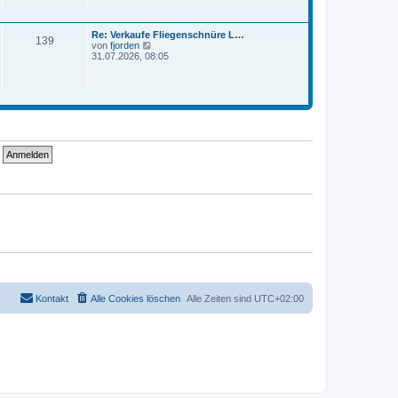
e
i
s
t
t
r
Re: Verkaufe Fliegenschnüre L…
e
a
139
N
von
fjorden
r
g
e
31.07.2026, 08:05
B
u
e
e
i
s
t
t
r
e
a
r
g
B
e
i
t
r
a
g
Kontakt
Alle Cookies löschen
Alle Zeiten sind
UTC+02:00