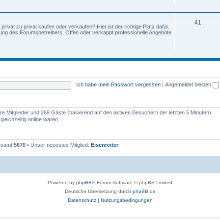
41
ivat zu privat kaufen oder verkaufen? Hier ist der richtige Platz dafür.
tung des Forumsbetreibers. Offen oder verkappt professionelle Angebote
Ich habe mein Passwort vergessen
|
Angemeldet bleiben
bare Mitglieder und 269 Gäste (basierend auf den aktiven Besuchern der letzten 5 Minuten)
leichzeitig online waren.
gesamt
5670
• Unser neuestes Mitglied:
Eisenreiter
Powered by
phpBB
® Forum Software © phpBB Limited
Deutsche Übersetzung durch
phpBB.de
Datenschutz
|
Nutzungsbedingungen