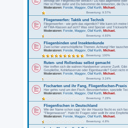
benötigt der Fliegenfischer wirklich? Du hast allgemeine ode
Hier ist Platz dafür und Du bekommst die Antworten, die Du s
Moderatoren:
Forstie
,
Maggov
,
Olaf Kurth
,
Michael.
Bewertung: 9.57%
Fliegenwerfen: Taktik und Technik
Fliegenwerfen - wie geht das eigentlich? Wie kann ich meine
AFTMA-Klassen auf sich? Was sind Spezial- und Trickwürfe? 
Moderatoren:
Forstie
,
Maggov
,
Olaf Kurth
,
Michael.
Bewertung: 4.93%
Fliegenbinden und Insektenkunde
Zwei schier unerschöpfliche Themen. Achtung! Hier tauschen 
Moderatoren:
Forstie
,
Maggov
,
Olaf Kurth
,
Michael.
Bewertung: 100%
Ruten- und Rollenbau selbst gemacht
Hier treffen sich die wahren Handwerker unserer Zunft. Gibt 
Gespließte, Kohlefaserrute oder Eigenbaurolle? Geizt nicht 
Moderatoren:
Forstie
,
Maggov
,
Olaf Kurth
,
Michael.
Bewertung: 3.24%
Fischarten und ihr Fang, Fliegenfischen-Praxis
Hier gehts rund um den Fisch. Besonderheiten, spezielle Tec
Moderatoren:
Forstie
,
Maggov
,
Olaf Kurth
,
Michael.
Bewertung: 7.28%
Fliegenfischen in Deutschland
Wie der Name schon sagt: Vor der Haustür fischt es sich fast
"Fliegenwasser". Habt Ihr Fragen oder wollt Ihr eine Empfe
Moderatoren:
Forstie
,
Maggov
,
Olaf Kurth
,
Michael.
Bewertung: 4.8%