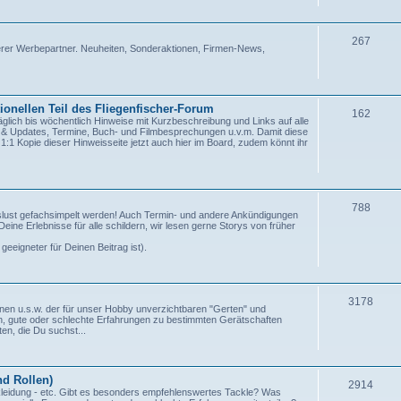
267
serer Werbepartner. Neuheiten, Sonderaktionen, Firmen-News,
ionellen Teil des Fliegenfischer-Forum
162
äglich bis wöchentlich Hinweise mit Kurzbeschreibung und Links auf alle
s & Updates, Termine, Buch- und Filmbesprechungen u.v.m. Damit diese
 1:1 Kopie dieser Hinweisseite jetzt auch hier im Board, zudem könnt ihr
788
st gefachsimpelt werden! Auch Termin- und andere Ankündigungen
Deine Erlebnisse für alle schildern, wir lesen gerne Storys von früher
geeigneter für Deinen Beitrag ist).
3178
nen u.s.w. der für unser Hobby unverzichtbaren "Gerten" und
en, gute oder schlechte Erfahrungen zu bestimmten Gerätschaften
en, die Du suchst...
d Rollen)
2914
leidung - etc. Gibt es besonders empfehlenswertes Tackle? Was