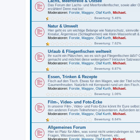
Lachs, Meerforelle & Ostsee
Das Forum der Lachs- und Meerforellenfischer, sowie aller O
erzählen! Denn mal los!
Moderatoren:
Forstie
,
Maggov
,
Olaf Kurth
,
Michael.
Bewertung: 5.46%
Natur & Umwelt
Hier geht es um wichtige Belange wie Naturschutz, sinnvo
Kreatur, Ärgernisse (Schlagthemen) wie Klein-Wasserkraft 
Moderatoren:
Forstie
,
Maggov
,
Olaf Kurth
,
Michael.
Bewertung: 7.62%
Urlaub & Fliegenfischen weltweit
Ihr sucht ein Plätzchen, wo es sich gut Fliegenfischen läßt
gemacht und möchtet diese weitergeben? Inklusive Salzwass
Moderatoren:
Forstie
,
Maggov
,
Olaf Kurth
,
Michael.
Bewertung: 6.87%
Essen, Trinken & Rezepte
Fisch auf den Tisch. Etwas für den Magen, wie der Titel sch
Gaumenfreuden. Natürlich mit Kernpunkt rund um den Fisch.
Moderatoren:
Forstie
,
Maggov
,
Olaf Kurth
,
Michael.
Bewertung: 1.06%
Film-, Video- und Foto-Ecke
In unserer Film-, Video- und Foto-Ecke könnt Ihr Eure selbs
den anderen Forum-Teilnehmern präsentieren. Außerdem ist
Moderatoren:
Forstie
,
Maggov
,
Olaf Kurth
,
Michael.
Bewertung: 6.64%
Allgemeines Forum
Hier ist Platz für Alles, was sonst nicht unterzubringen ist
Fragen, Wissenswertes, sonstige Themen, etc.
Moderatoren:
Forstie
,
Maggov
,
Olaf Kurth
,
Michael.