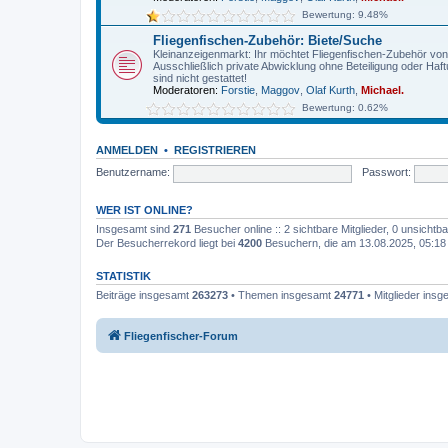
Bewertung: 9.48%
Fliegenfischen-Zubehör: Biete/Suche
Kleinanzeigenmarkt: Ihr möchtet Fliegenfischen-Zubehör von pr
Ausschließlich private Abwicklung ohne Beteiligung oder Haf
sind nicht gestattet!
Moderatoren:
Forstie
,
Maggov
,
Olaf Kurth
,
Michael.
Bewertung: 0.62%
ANMELDEN
•
REGISTRIEREN
Benutzername:
Passwort:
WER IST ONLINE?
Insgesamt sind
271
Besucher online :: 2 sichtbare Mitglieder, 0 unsicht
Der Besucherrekord liegt bei
4200
Besuchern, die am 13.08.2025, 05:18 g
STATISTIK
Beiträge insgesamt
263273
• Themen insgesamt
24771
• Mitglieder ins
Fliegenfischer-Forum