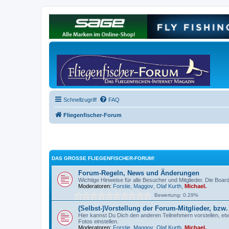
Schnellzugriff
FAQ
Fliegenfischer-Forum
DAS GROSSE FLIEGENFISCHER-FORUM!
Forum-Regeln, News und Änderungen
Wichtige Hinweise für alle Besucher und Mitglieder. Die Board
Moderatoren:
Forstie
,
Maggov
,
Olaf Kurth
,
Michael.
Bewertung: 0.29%
(Selbst-)Vorstellung der Forum-Mitglieder, bzw.
Hier kannst Du Dich den anderen Teilnehmern vorstellen, etw
Fotos einstellen.
Moderatoren:
Forstie
,
Maggov
,
Olaf Kurth
,
Michael.