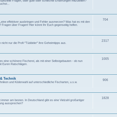
r spezielle Fragen, oder gute oder schlechte Erfahrungen mitzuteilen?
uchst...
704
 Leine effektiver ausbringen und Fehler ausmerzen? Was hat es mit den
Fragen über Fragen! Hier könnt Ihr Euch gegenseitig helfen.
2317
nicht nur die Profi-"Tüddeler" ihre Geheimtipps aus.
1005
es eine schönere Fischerei, als mit einer Selbstgebauten - ob nun
mit Euren Ratschlägen.
 & Technik
906
hniken und Köderwahl auf unterschiedliche Fischarten, u.s.w.
1828
 immer am besten. In Deutschland gibt es eine Vielzahl großartiger
hlung aussprechen?