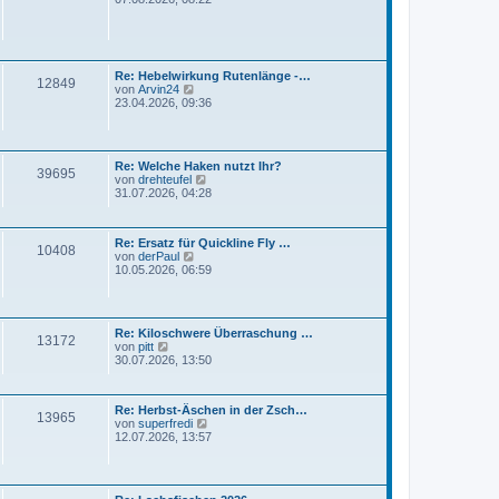
e
u
i
e
t
s
r
t
a
e
g
Re: Hebelwirkung Rutenlänge -…
r
12849
N
von
Arvin24
B
e
23.04.2026, 09:36
e
u
i
e
t
s
r
t
a
Re: Welche Haken nutzt Ihr?
e
g
39695
N
von
drehteufel
r
e
31.07.2026, 04:28
B
u
e
e
i
s
t
Re: Ersatz für Quickline Fly …
t
r
10408
N
von
derPaul
e
a
e
10.05.2026, 06:59
r
g
u
B
e
e
s
i
t
t
Re: Kiloschwere Überraschung …
e
r
13172
N
von
pitt
r
a
e
30.07.2026, 13:50
B
g
u
e
e
i
s
t
Re: Herbst-Äschen in der Zsch…
t
r
13965
N
von
superfredi
e
a
e
12.07.2026, 13:57
r
g
u
B
e
e
s
i
t
t