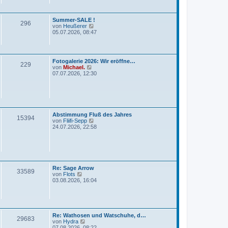
e
e
s
i
t
t
Summer-SALE !
e
r
296
N
von
Heußerer
r
a
e
05.07.2026, 08:47
B
g
u
e
e
i
s
t
t
r
Fotogalerie 2026: Wir eröffne…
e
a
229
N
von
Michael.
r
g
e
07.07.2026, 12:30
B
u
e
e
i
s
t
t
r
e
a
r
g
Abstimmung Fluß des Jahres
B
15394
N
von
Fliifi-Sepp
e
e
24.07.2026, 22:58
i
u
t
e
r
s
a
t
g
e
r
Re: Sage Arrow
B
33589
N
von
Flots
e
e
03.08.2026, 16:04
i
u
t
e
r
s
a
t
g
e
Re: Wathosen und Watschuhe, d…
r
29683
N
von
Hydra
B
e
07.08.2026, 08:22