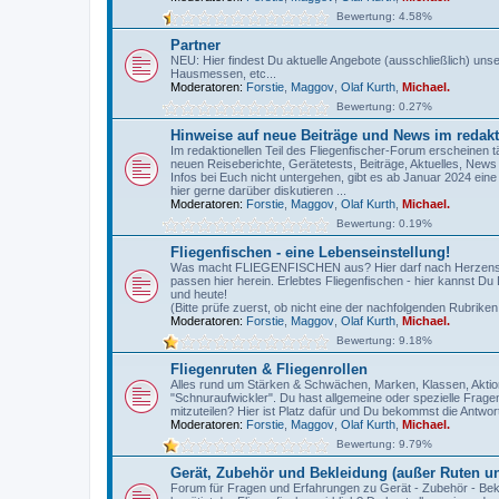
Bewertung: 4.58%
Partner
NEU: Hier findest Du aktuelle Angebote (ausschließlich) un
Hausmessen, etc...
Moderatoren:
Forstie
,
Maggov
,
Olaf Kurth
,
Michael.
Bewertung: 0.27%
Hinweise auf neue Beiträge und News im redakt
Im redaktionellen Teil des Fliegenfischer-Forum erscheinen t
neuen Reiseberichte, Gerätetests, Beiträge, Aktuelles, New
Infos bei Euch nicht untergehen, gibt es ab Januar 2024 eine
hier gerne darüber diskutieren ...
Moderatoren:
Forstie
,
Maggov
,
Olaf Kurth
,
Michael.
Bewertung: 0.19%
Fliegenfischen - eine Lebenseinstellung!
Was macht FLIEGENFISCHEN aus? Hier darf nach Herzenslu
passen hier herein. Erlebtes Fliegenfischen - hier kannst Du 
und heute!
(Bitte prüfe zuerst, ob nicht eine der nachfolgenden Rubriken 
Moderatoren:
Forstie
,
Maggov
,
Olaf Kurth
,
Michael.
Bewertung: 9.18%
Fliegenruten & Fliegenrollen
Alles rund um Stärken & Schwächen, Marken, Klassen, Aktio
"Schnuraufwickler". Du hast allgemeine oder spezielle Frag
mitzuteilen? Hier ist Platz dafür und Du bekommst die Antwort
Moderatoren:
Forstie
,
Maggov
,
Olaf Kurth
,
Michael.
Bewertung: 9.79%
Gerät, Zubehör und Bekleidung (außer Ruten un
Forum für Fragen und Erfahrungen zu Gerät - Zubehör - Bek