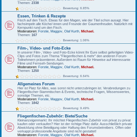
Themen:
2338
Bewertung: 6.85%
Essen, Trinken & Rezepte
Fisch auf den Tisch. Etwas für den Magen, wie der Titel schon ausagt. Hier
fachsimpeln alle Köche/-innen und Freunde der Gaumenfreuden. Natürlich mit
Kernpunkt rund um den Fisch.
Moderatoren:
Forstie
,
Maggov
,
Olaf Kurth
,
Michael.
Themen:
167
Bewertung: 1.06%
Film-, Video- und Foto-Ecke
In unserer Film-, Video- und Foto-Ecke könnt Ihr Eure selbst gefertigten Video-
Clips und Fotos zum Thema "Fliegenfischen & mehr" den anderen Forum-
Teilnehmern präsentieren. Außerdem ist Raum für Hinweise auf interessante
Filme und Fernseh-Sendungen.
Moderatoren:
Forstie
,
Maggov
,
Olaf Kurth
,
Michael.
Themen:
1250
Bewertung: 6.64%
Allgemeines Forum
Hier ist Platz für Alles, was sonst nicht unterzubringen ist. Verabredungen zu
Fliegenfischer-Stammtischen & Events, technische Fragen, Wissenswertes,
sonstige Themen, etc.
Moderatoren:
Forstie
,
Maggov
,
Olaf Kurth
,
Michael.
Themen:
1842
Bewertung: 9.49%
Fliegenfischen-Zubehör: Biete/Suche
Kleinanzeigenmarkt: Ihr möchtet Fliegenfischen-Zubehör von privat zu privat
kaufen oder verkaufen? Hier ist der richtige Platz dafür. Ausschließlich private
Abwicklung ohne Beteiligung oder Haftung des Forumsbetreibers. Offen oder
verkappt professionelle Angebote sind nicht gestattet!
Moderatoren:
Forstie
,
Maggov
,
Olaf Kurth
,
Michael.