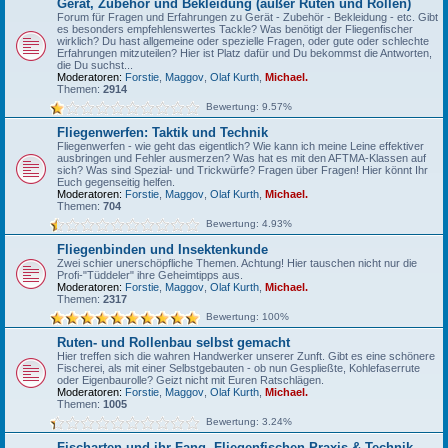
Gerät, Zubehör und Bekleidung (außer Ruten und Rollen)
Forum für Fragen und Erfahrungen zu Gerät - Zubehör - Bekleidung - etc. Gibt
es besonders empfehlenswertes Tackle? Was benötigt der Fliegenfischer
wirklich? Du hast allgemeine oder spezielle Fragen, oder gute oder schlechte
Erfahrungen mitzuteilen? Hier ist Platz dafür und Du bekommst die Antworten,
die Du suchst...
Moderatoren:
Forstie
,
Maggov
,
Olaf Kurth
,
Michael.
Themen:
2914
Bewertung: 9.57%
Fliegenwerfen: Taktik und Technik
Fliegenwerfen - wie geht das eigentlich? Wie kann ich meine Leine effektiver
ausbringen und Fehler ausmerzen? Was hat es mit den AFTMA-Klassen auf
sich? Was sind Spezial- und Trickwürfe? Fragen über Fragen! Hier könnt Ihr
Euch gegenseitig helfen.
Moderatoren:
Forstie
,
Maggov
,
Olaf Kurth
,
Michael.
Themen:
704
Bewertung: 4.93%
Fliegenbinden und Insektenkunde
Zwei schier unerschöpfliche Themen. Achtung! Hier tauschen nicht nur die
Profi-"Tüddeler" ihre Geheimtipps aus.
Moderatoren:
Forstie
,
Maggov
,
Olaf Kurth
,
Michael.
Themen:
2317
Bewertung: 100%
Ruten- und Rollenbau selbst gemacht
Hier treffen sich die wahren Handwerker unserer Zunft. Gibt es eine schönere
Fischerei, als mit einer Selbstgebauten - ob nun Gespließte, Kohlefaserrute
oder Eigenbaurolle? Geizt nicht mit Euren Ratschlägen.
Moderatoren:
Forstie
,
Maggov
,
Olaf Kurth
,
Michael.
Themen:
1005
Bewertung: 3.24%
Fischarten und ihr Fang, Fliegenfischen-Praxis & Technik