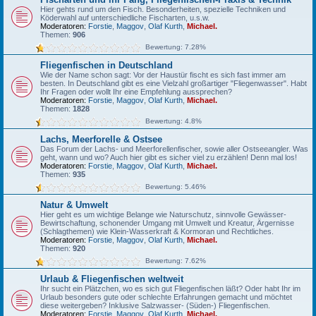
Hier gehts rund um den Fisch. Besonderheiten, spezielle Techniken und
Köderwahl auf unterschiedliche Fischarten, u.s.w.
Moderatoren:
Forstie
,
Maggov
,
Olaf Kurth
,
Michael.
Themen:
906
Bewertung: 7.28%
Fliegenfischen in Deutschland
Wie der Name schon sagt: Vor der Haustür fischt es sich fast immer am
besten. In Deutschland gibt es eine Vielzahl großartiger "Fliegenwasser". Habt
Ihr Fragen oder wollt Ihr eine Empfehlung aussprechen?
Moderatoren:
Forstie
,
Maggov
,
Olaf Kurth
,
Michael.
Themen:
1828
Bewertung: 4.8%
Lachs, Meerforelle & Ostsee
Das Forum der Lachs- und Meerforellenfischer, sowie aller Ostseeangler. Was
geht, wann und wo? Auch hier gibt es sicher viel zu erzählen! Denn mal los!
Moderatoren:
Forstie
,
Maggov
,
Olaf Kurth
,
Michael.
Themen:
935
Bewertung: 5.46%
Natur & Umwelt
Hier geht es um wichtige Belange wie Naturschutz, sinnvolle Gewässer-
Bewirtschaftung, schonender Umgang mit Umwelt und Kreatur, Ärgernisse
(Schlagthemen) wie Klein-Wasserkraft & Kormoran und Rechtliches.
Moderatoren:
Forstie
,
Maggov
,
Olaf Kurth
,
Michael.
Themen:
920
Bewertung: 7.62%
Urlaub & Fliegenfischen weltweit
Ihr sucht ein Plätzchen, wo es sich gut Fliegenfischen läßt? Oder habt Ihr im
Urlaub besonders gute oder schlechte Erfahrungen gemacht und möchtet
diese weitergeben? Inklusive Salzwasser- (Süden-) Fliegenfischen.
Moderatoren:
Forstie
,
Maggov
,
Olaf Kurth
,
Michael.