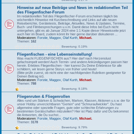
Hinweise auf neue Beiträge und News im redaktionellen Teil
des Fliegenfischer-Forum
Im redaktionellen Teil des Fliegenfischer-Forum erscheinen täglich bis
wöchentlich Hinweise mit Kurzbeschreibung und Links auf alle neuen
Reiseberichte, Gerätetests, Beiträge, Aktuelles, News & Updates, Termine,
Buch- und Filmbesprechungen u.v.m. Damit diese Infos bei Euch nicht
untergehen, gibt es ab Januar 2024 eine 1:1 Kopie dieser Hinweisseite jetzt
auch hier im Board, zudem könnt ihr hier gerne darüber diskutieren ...
Moderatoren:
Forstie
,
Maggov
,
Olaf Kurth
,
Michael.
Themen:
162
Bewertung: 0.19%
Fliegenfischen - eine Lebenseinstellung!
Was macht FLIEGENFISCHEN aus? Hier darf nach Herzenslust
gefachsimpelt werden! Auch Termin- und andere Ankündigungen passen hier
herein. Erlebtes Fliegenfischen - hier kannst Du Deine Erlebnisse für alle
schildern, wir lesen gerne Storys von früher und heute!
(Bitte prüfe zuerst, ob nicht eine der nachfolgenden Rubriken geeigneter für
Deinen Beitrag ist).
Moderatoren:
Forstie
,
Maggov
,
Olaf Kurth
,
Michael.
Themen:
788
Bewertung: 9.18%
Fliegenruten & Fliegenrollen
Alles rund um Stärken & Schwächen, Marken, Klassen, Aktionen u.s.w. der für
unser Hobby unverzichtbaren "Gerten" und "Schnuraufwickler". Du hast
allgemeine oder spezielle Fragen, gute oder schlechte Erfahrungen zu
bestimmten Gerätschaften mitzuteilen? Hier ist Platz dafür und Du bekommst
die Antworten, die Du suchst...
Moderatoren:
Forstie
,
Maggov
,
Olaf Kurth
,
Michael.
Themen:
3178
Bewertung: 9.79%