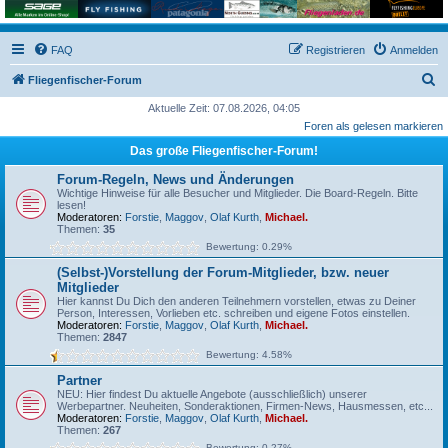
FAQ
Registrieren
Anmelden
S
Fliegenfischer-Forum
u
Aktuelle Zeit: 07.08.2026, 04:05
Foren als gelesen markieren
c
Das große Fliegenfischer-Forum!
h
e
Forum-Regeln, News und Änderungen
Wichtige Hinweise für alle Besucher und Mitglieder. Die Board-Regeln. Bitte
lesen!
Moderatoren:
Forstie
,
Maggov
,
Olaf Kurth
,
Michael.
Themen:
35
Bewertung: 0.29%
(Selbst-)Vorstellung der Forum-Mitglieder, bzw. neuer
Mitglieder
Hier kannst Du Dich den anderen Teilnehmern vorstellen, etwas zu Deiner
Person, Interessen, Vorlieben etc. schreiben und eigene Fotos einstellen.
Moderatoren:
Forstie
,
Maggov
,
Olaf Kurth
,
Michael.
Themen:
2847
Bewertung: 4.58%
Partner
NEU: Hier findest Du aktuelle Angebote (ausschließlich) unserer
Werbepartner. Neuheiten, Sonderaktionen, Firmen-News, Hausmessen, etc...
Moderatoren:
Forstie
,
Maggov
,
Olaf Kurth
,
Michael.
Themen:
267
Bewertung: 0.27%