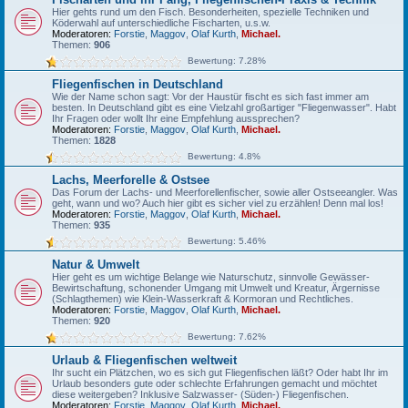
Hier gehts rund um den Fisch. Besonderheiten, spezielle Techniken und
Köderwahl auf unterschiedliche Fischarten, u.s.w.
Moderatoren:
Forstie
,
Maggov
,
Olaf Kurth
,
Michael.
Themen:
906
Bewertung: 7.28%
Fliegenfischen in Deutschland
Wie der Name schon sagt: Vor der Haustür fischt es sich fast immer am
besten. In Deutschland gibt es eine Vielzahl großartiger "Fliegenwasser". Habt
Ihr Fragen oder wollt Ihr eine Empfehlung aussprechen?
Moderatoren:
Forstie
,
Maggov
,
Olaf Kurth
,
Michael.
Themen:
1828
Bewertung: 4.8%
Lachs, Meerforelle & Ostsee
Das Forum der Lachs- und Meerforellenfischer, sowie aller Ostseeangler. Was
geht, wann und wo? Auch hier gibt es sicher viel zu erzählen! Denn mal los!
Moderatoren:
Forstie
,
Maggov
,
Olaf Kurth
,
Michael.
Themen:
935
Bewertung: 5.46%
Natur & Umwelt
Hier geht es um wichtige Belange wie Naturschutz, sinnvolle Gewässer-
Bewirtschaftung, schonender Umgang mit Umwelt und Kreatur, Ärgernisse
(Schlagthemen) wie Klein-Wasserkraft & Kormoran und Rechtliches.
Moderatoren:
Forstie
,
Maggov
,
Olaf Kurth
,
Michael.
Themen:
920
Bewertung: 7.62%
Urlaub & Fliegenfischen weltweit
Ihr sucht ein Plätzchen, wo es sich gut Fliegenfischen läßt? Oder habt Ihr im
Urlaub besonders gute oder schlechte Erfahrungen gemacht und möchtet
diese weitergeben? Inklusive Salzwasser- (Süden-) Fliegenfischen.
Moderatoren:
Forstie
,
Maggov
,
Olaf Kurth
,
Michael.