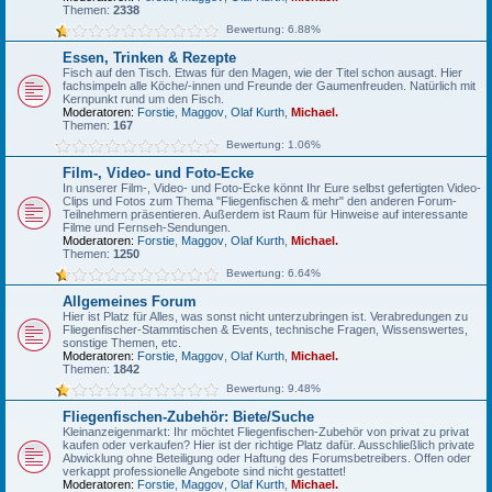
Themen:
2338
Bewertung: 6.88%
Essen, Trinken & Rezepte
Fisch auf den Tisch. Etwas für den Magen, wie der Titel schon ausagt. Hier
fachsimpeln alle Köche/-innen und Freunde der Gaumenfreuden. Natürlich mit
Kernpunkt rund um den Fisch.
Moderatoren:
Forstie
,
Maggov
,
Olaf Kurth
,
Michael.
Themen:
167
Bewertung: 1.06%
Film-, Video- und Foto-Ecke
In unserer Film-, Video- und Foto-Ecke könnt Ihr Eure selbst gefertigten Video-
Clips und Fotos zum Thema "Fliegenfischen & mehr" den anderen Forum-
Teilnehmern präsentieren. Außerdem ist Raum für Hinweise auf interessante
Filme und Fernseh-Sendungen.
Moderatoren:
Forstie
,
Maggov
,
Olaf Kurth
,
Michael.
Themen:
1250
Bewertung: 6.64%
Allgemeines Forum
Hier ist Platz für Alles, was sonst nicht unterzubringen ist. Verabredungen zu
Fliegenfischer-Stammtischen & Events, technische Fragen, Wissenswertes,
sonstige Themen, etc.
Moderatoren:
Forstie
,
Maggov
,
Olaf Kurth
,
Michael.
Themen:
1842
Bewertung: 9.48%
Fliegenfischen-Zubehör: Biete/Suche
Kleinanzeigenmarkt: Ihr möchtet Fliegenfischen-Zubehör von privat zu privat
kaufen oder verkaufen? Hier ist der richtige Platz dafür. Ausschließlich private
Abwicklung ohne Beteiligung oder Haftung des Forumsbetreibers. Offen oder
verkappt professionelle Angebote sind nicht gestattet!
Moderatoren:
Forstie
,
Maggov
,
Olaf Kurth
,
Michael.