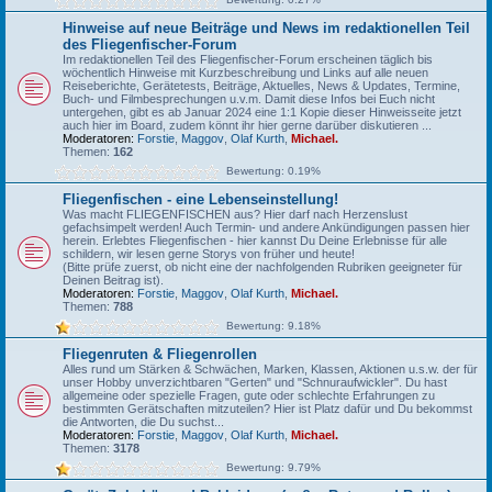
Hinweise auf neue Beiträge und News im redaktionellen Teil
des Fliegenfischer-Forum
Im redaktionellen Teil des Fliegenfischer-Forum erscheinen täglich bis
wöchentlich Hinweise mit Kurzbeschreibung und Links auf alle neuen
Reiseberichte, Gerätetests, Beiträge, Aktuelles, News & Updates, Termine,
Buch- und Filmbesprechungen u.v.m. Damit diese Infos bei Euch nicht
untergehen, gibt es ab Januar 2024 eine 1:1 Kopie dieser Hinweisseite jetzt
auch hier im Board, zudem könnt ihr hier gerne darüber diskutieren ...
Moderatoren:
Forstie
,
Maggov
,
Olaf Kurth
,
Michael.
Themen:
162
Bewertung: 0.19%
Fliegenfischen - eine Lebenseinstellung!
Was macht FLIEGENFISCHEN aus? Hier darf nach Herzenslust
gefachsimpelt werden! Auch Termin- und andere Ankündigungen passen hier
herein. Erlebtes Fliegenfischen - hier kannst Du Deine Erlebnisse für alle
schildern, wir lesen gerne Storys von früher und heute!
(Bitte prüfe zuerst, ob nicht eine der nachfolgenden Rubriken geeigneter für
Deinen Beitrag ist).
Moderatoren:
Forstie
,
Maggov
,
Olaf Kurth
,
Michael.
Themen:
788
Bewertung: 9.18%
Fliegenruten & Fliegenrollen
Alles rund um Stärken & Schwächen, Marken, Klassen, Aktionen u.s.w. der für
unser Hobby unverzichtbaren "Gerten" und "Schnuraufwickler". Du hast
allgemeine oder spezielle Fragen, gute oder schlechte Erfahrungen zu
bestimmten Gerätschaften mitzuteilen? Hier ist Platz dafür und Du bekommst
die Antworten, die Du suchst...
Moderatoren:
Forstie
,
Maggov
,
Olaf Kurth
,
Michael.
Themen:
3178
Bewertung: 9.79%