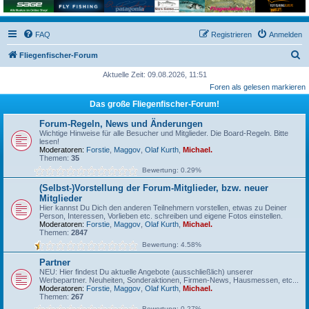
FAQ
Registrieren
Anmelden
S
Fliegenfischer-Forum
u
Aktuelle Zeit: 09.08.2026, 11:51
Foren als gelesen markieren
c
Das große Fliegenfischer-Forum!
h
e
Forum-Regeln, News und Änderungen
Wichtige Hinweise für alle Besucher und Mitglieder. Die Board-Regeln. Bitte
lesen!
Moderatoren:
Forstie
,
Maggov
,
Olaf Kurth
,
Michael.
Themen:
35
Bewertung: 0.29%
(Selbst-)Vorstellung der Forum-Mitglieder, bzw. neuer
Mitglieder
Hier kannst Du Dich den anderen Teilnehmern vorstellen, etwas zu Deiner
Person, Interessen, Vorlieben etc. schreiben und eigene Fotos einstellen.
Moderatoren:
Forstie
,
Maggov
,
Olaf Kurth
,
Michael.
Themen:
2847
Bewertung: 4.58%
Partner
NEU: Hier findest Du aktuelle Angebote (ausschließlich) unserer
Werbepartner. Neuheiten, Sonderaktionen, Firmen-News, Hausmessen, etc...
Moderatoren:
Forstie
,
Maggov
,
Olaf Kurth
,
Michael.
Themen:
267
Bewertung: 0.27%