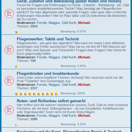
Gerät, Zubehör und Bekleidung (außer Ruten und Rollen)
Forum für Fragen und Erfahrungen zu Gerät - Zubehör - Bekleidung - etc. Gibt
es besonders empfehlenswertes Tackle? Was benötigt der Fliegenfischer
wirklich? Du hast allgemeine oder spezielle Fragen, oder gute oder schlechte
Erfahrungen mitzuteilen? Hier ist Platz dafür und Du bekommst die Antworten,
die Du suchst...
Moderatoren:
Forstie
,
Maggov
,
Olaf Kurth
,
Michael.
Themen:
2914
Bewertung: 9.57%
Fliegenwerfen: Taktik und Technik
Fliegenwerfen - wie geht das eigentlich? Wie kann ich meine Leine effektiver
ausbringen und Fehler ausmerzen? Was hat es mit den AFTMA-Klassen auf
sich? Was sind Spezial- und Trickwürfe? Fragen über Fragen! Hier könnt Ihr
Euch gegenseitig helfen.
Moderatoren:
Forstie
,
Maggov
,
Olaf Kurth
,
Michael.
Themen:
704
Bewertung: 4.93%
Fliegenbinden und Insektenkunde
Zwei schier unerschöpfliche Themen. Achtung! Hier tauschen nicht nur die
Profi-"Tüddeler" ihre Geheimtipps aus.
Moderatoren:
Forstie
,
Maggov
,
Olaf Kurth
,
Michael.
Themen:
2317
Bewertung: 100%
Ruten- und Rollenbau selbst gemacht
Hier treffen sich die wahren Handwerker unserer Zunft. Gibt es eine schönere
Fischerei, als mit einer Selbstgebauten - ob nun Gespließte, Kohlefaserrute
oder Eigenbaurolle? Geizt nicht mit Euren Ratschlägen.
Moderatoren:
Forstie
,
Maggov
,
Olaf Kurth
,
Michael.
Themen:
1005
Bewertung: 3.24%
Fischarten und ihr Fang, Fliegenfischen-Praxis & Technik