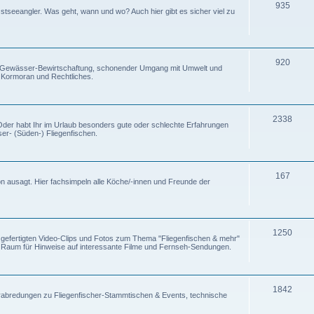
935
stseeangler. Was geht, wann und wo? Auch hier gibt es sicher viel zu
920
lle Gewässer-Bewirtschaftung, schonender Umgang mit Umwelt und
& Kormoran und Rechtliches.
2338
? Oder habt Ihr im Urlaub besonders gute oder schlechte Erfahrungen
er- (Süden-) Fliegenfischen.
167
on ausagt. Hier fachsimpeln alle Köche/-innen und Freunde der
1250
t gefertigten Video-Clips und Fotos zum Thema "Fliegenfischen & mehr"
 Raum für Hinweise auf interessante Filme und Fernseh-Sendungen.
1842
. Verabredungen zu Fliegenfischer-Stammtischen & Events, technische