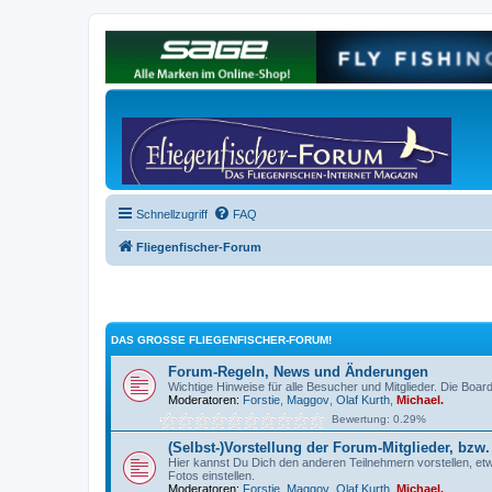
Schnellzugriff
FAQ
Fliegenfischer-Forum
DAS GROSSE FLIEGENFISCHER-FORUM!
Forum-Regeln, News und Änderungen
Wichtige Hinweise für alle Besucher und Mitglieder. Die Board
Moderatoren:
Forstie
,
Maggov
,
Olaf Kurth
,
Michael.
Bewertung: 0.29%
(Selbst-)Vorstellung der Forum-Mitglieder, bzw.
Hier kannst Du Dich den anderen Teilnehmern vorstellen, etw
Fotos einstellen.
Moderatoren:
Forstie
,
Maggov
,
Olaf Kurth
,
Michael.