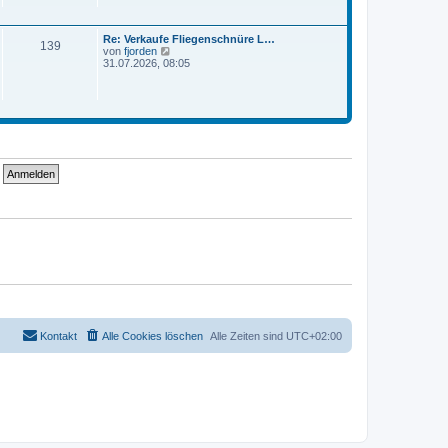
e
i
s
t
t
r
Re: Verkaufe Fliegenschnüre L…
e
a
139
N
von
fjorden
r
g
e
31.07.2026, 08:05
B
u
e
e
i
s
t
t
r
e
a
r
g
B
e
i
t
r
a
g
Kontakt
Alle Cookies löschen
Alle Zeiten sind
UTC+02:00