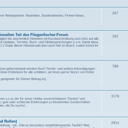
267
serer Werbepartner. Neuheiten, Sonderaktionen, Firmen-News,
ionellen Teil des Fliegenfischer-Forum
162
äglich bis wöchentlich Hinweise mit Kurzbeschreibung und Links auf alle
s & Updates, Termine, Buch- und Filmbesprechungen u.v.m. Damit diese
 1:1 Kopie dieser Hinweisseite jetzt auch hier im Board, zudem könnt ihr
788
st gefachsimpelt werden! Auch Termin- und andere Ankündigungen
Deine Erlebnisse für alle schildern, wir lesen gerne Storys von früher
geeigneter für Deinen Beitrag ist).
3178
nen u.s.w. der für unser Hobby unverzichtbaren "Gerten" und
en, gute oder schlechte Erfahrungen zu bestimmten Gerätschaften
en, die Du suchst...
d Rollen)
2914
leidung - etc. Gibt es besonders empfehlenswertes Tackle? Was