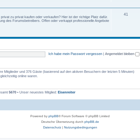
41
ivat zu privat kaufen oder verkaufen? Hier ist der richtige Platz dafür.
tung des Forumsbetreibers. Offen oder verkappt professionelle Angebote
Ich habe mein Passwort vergessen
|
Angemeldet bleiben
bare Mitglieder und 376 Gäste (basierend auf den aktiven Besuchern der letzten 5 Minuten)
leichzeitig online waren.
gesamt
5670
• Unser neuestes Mitglied:
Eisenreiter
Powered by
phpBB
® Forum Software © phpBB Limited
Deutsche Übersetzung durch
phpBB.de
Datenschutz
|
Nutzungsbedingungen