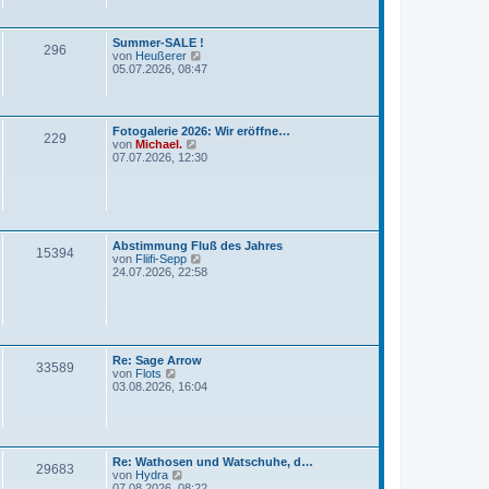
e
e
s
i
t
t
Summer-SALE !
e
r
296
N
von
Heußerer
r
a
e
05.07.2026, 08:47
B
g
u
e
e
i
s
t
t
r
Fotogalerie 2026: Wir eröffne…
e
a
229
N
von
Michael.
r
g
e
07.07.2026, 12:30
B
u
e
e
i
s
t
t
r
e
a
r
g
Abstimmung Fluß des Jahres
B
15394
N
von
Fliifi-Sepp
e
e
24.07.2026, 22:58
i
u
t
e
r
s
a
t
g
e
r
Re: Sage Arrow
B
33589
N
von
Flots
e
e
03.08.2026, 16:04
i
u
t
e
r
s
a
t
g
e
Re: Wathosen und Watschuhe, d…
r
29683
N
von
Hydra
B
e
07.08.2026, 08:22