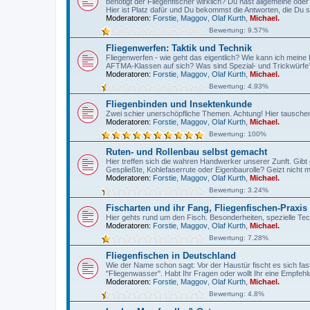
benötigt der Fliegenfischer wirklich? Du hast allgemeine ode
Hier ist Platz dafür und Du bekommst die Antworten, die Du s
Moderatoren:
Forstie
,
Maggov
,
Olaf Kurth
,
Michael.
Bewertung: 9.57%
Fliegenwerfen: Taktik und Technik
Fliegenwerfen - wie geht das eigentlich? Wie kann ich meine
AFTMA-Klassen auf sich? Was sind Spezial- und Trickwürfe? 
Moderatoren:
Forstie
,
Maggov
,
Olaf Kurth
,
Michael.
Bewertung: 4.93%
Fliegenbinden und Insektenkunde
Zwei schier unerschöpfliche Themen. Achtung! Hier tauschen 
Moderatoren:
Forstie
,
Maggov
,
Olaf Kurth
,
Michael.
Bewertung: 100%
Ruten- und Rollenbau selbst gemacht
Hier treffen sich die wahren Handwerker unserer Zunft. Gibt 
Gespließte, Kohlefaserrute oder Eigenbaurolle? Geizt nicht 
Moderatoren:
Forstie
,
Maggov
,
Olaf Kurth
,
Michael.
Bewertung: 3.24%
Fischarten und ihr Fang, Fliegenfischen-Praxis
Hier gehts rund um den Fisch. Besonderheiten, spezielle Tec
Moderatoren:
Forstie
,
Maggov
,
Olaf Kurth
,
Michael.
Bewertung: 7.28%
Fliegenfischen in Deutschland
Wie der Name schon sagt: Vor der Haustür fischt es sich fast
"Fliegenwasser". Habt Ihr Fragen oder wollt Ihr eine Empfe
Moderatoren:
Forstie
,
Maggov
,
Olaf Kurth
,
Michael.
Bewertung: 4.8%