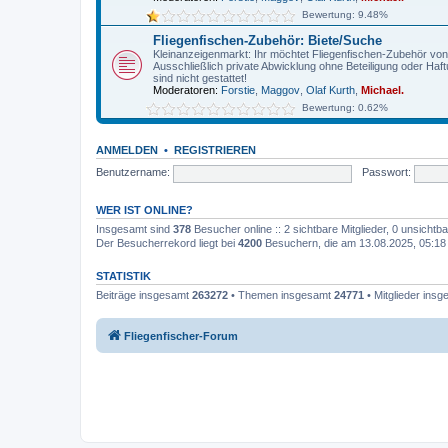
Bewertung: 9.48%
Fliegenfischen-Zubehör: Biete/Suche
Kleinanzeigenmarkt: Ihr möchtet Fliegenfischen-Zubehör von pr
Ausschließlich private Abwicklung ohne Beteiligung oder Haf
sind nicht gestattet!
Moderatoren:
Forstie
,
Maggov
,
Olaf Kurth
,
Michael.
Bewertung: 0.62%
ANMELDEN
•
REGISTRIEREN
Benutzername:
Passwort:
WER IST ONLINE?
Insgesamt sind
378
Besucher online :: 2 sichtbare Mitglieder, 0 unsicht
Der Besucherrekord liegt bei
4200
Besuchern, die am 13.08.2025, 05:18 g
STATISTIK
Beiträge insgesamt
263272
• Themen insgesamt
24771
• Mitglieder ins
Fliegenfischer-Forum