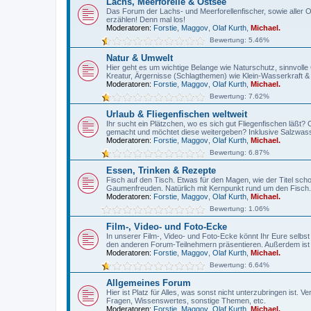
Lachs, Meerforelle & Ostsee
Das Forum der Lachs- und Meerforellenfischer, sowie aller O
erzählen! Denn mal los!
Moderatoren:
Forstie
,
Maggov
,
Olaf Kurth
,
Michael.
Bewertung: 5.46%
Natur & Umwelt
Hier geht es um wichtige Belange wie Naturschutz, sinnvo
Kreatur, Ärgernisse (Schlagthemen) wie Klein-Wasserkraft 
Moderatoren:
Forstie
,
Maggov
,
Olaf Kurth
,
Michael.
Bewertung: 7.62%
Urlaub & Fliegenfischen weltweit
Ihr sucht ein Plätzchen, wo es sich gut Fliegenfischen läßt
gemacht und möchtet diese weitergeben? Inklusive Salzwass
Moderatoren:
Forstie
,
Maggov
,
Olaf Kurth
,
Michael.
Bewertung: 6.87%
Essen, Trinken & Rezepte
Fisch auf den Tisch. Etwas für den Magen, wie der Titel sch
Gaumenfreuden. Natürlich mit Kernpunkt rund um den Fisch.
Moderatoren:
Forstie
,
Maggov
,
Olaf Kurth
,
Michael.
Bewertung: 1.06%
Film-, Video- und Foto-Ecke
In unserer Film-, Video- und Foto-Ecke könnt Ihr Eure selbs
den anderen Forum-Teilnehmern präsentieren. Außerdem ist
Moderatoren:
Forstie
,
Maggov
,
Olaf Kurth
,
Michael.
Bewertung: 6.64%
Allgemeines Forum
Hier ist Platz für Alles, was sonst nicht unterzubringen ist
Fragen, Wissenswertes, sonstige Themen, etc.
Moderatoren:
Forstie
,
Maggov
,
Olaf Kurth
,
Michael.