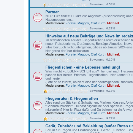
Bewertung: 4.58%
Partner
NEU: Hier findest Du aktuelle Angebote (ausschließlich) un
Hausmessen, etc...
Moderatoren:
Forstie
,
Maggov
,
Olaf Kurth
,
Michael.
Bewertung: 0.27%
Hinweise auf neue Beiträge und News im redakt
Im redaktionellen Teil des Fliegenfischer-Forum erscheinen t
neuen Reiseberichte, Gerätetests, Beiträge, Aktuelles, New
Infos bei Euch nicht untergehen, gibt es ab Januar 2024 eine
hier gerne darüber diskutieren ...
Moderatoren:
Forstie
,
Maggov
,
Olaf Kurth
,
Michael.
Bewertung: 0.19%
Fliegenfischen - eine Lebenseinstellung!
Was macht FLIEGENFISCHEN aus? Hier darf nach Herzenslu
passen hier herein. Erlebtes Fliegenfischen - hier kannst Du 
und heute!
(Bitte prüfe zuerst, ob nicht eine der nachfolgenden Rubriken 
Moderatoren:
Forstie
,
Maggov
,
Olaf Kurth
,
Michael.
Bewertung: 9.18%
Fliegenruten & Fliegenrollen
Alles rund um Stärken & Schwächen, Marken, Klassen, Aktio
"Schnuraufwickler". Du hast allgemeine oder spezielle Frag
mitzuteilen? Hier ist Platz dafür und Du bekommst die Antwort
Moderatoren:
Forstie
,
Maggov
,
Olaf Kurth
,
Michael.
Bewertung: 9.79%
Gerät, Zubehör und Bekleidung (außer Ruten un
Forum für Fragen und Erfahrungen zu Gerät - Zubehör - Bek