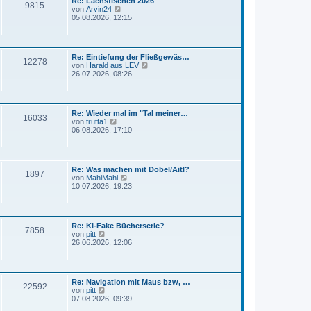
Re: Lachsfischen 2026
e
r
9815
N
von
Arvin24
r
a
e
05.08.2026, 12:15
B
g
u
e
e
i
s
t
t
r
Re: Eintiefung der Fließgewäs…
e
a
12278
N
von
Harald aus LEV
r
g
e
26.07.2026, 08:26
B
u
e
e
i
s
t
t
r
Re: Wieder mal im "Tal meiner…
e
a
16033
N
von
trutta1
r
g
e
06.08.2026, 17:10
B
u
e
e
i
s
t
t
r
Re: Was machen mit Döbel/Aitl?
e
a
1897
N
von
MahiMahi
r
g
e
10.07.2026, 19:23
B
u
e
e
i
s
t
t
r
Re: KI-Fake Bücherserie?
e
a
7858
N
von
pitt
r
g
e
26.06.2026, 12:06
B
u
e
e
i
s
t
t
r
Re: Navigation mit Maus bzw, …
e
a
22592
N
von
pitt
r
g
e
07.08.2026, 09:39
B
u
e