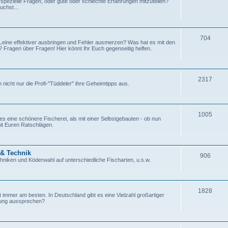
r spezielle Fragen, oder gute oder schlechte Erfahrungen mitzuteilen?
uchst...
704
 Leine effektiver ausbringen und Fehler ausmerzen? Was hat es mit den
Fragen über Fragen! Hier könnt Ihr Euch gegenseitig helfen.
2317
nicht nur die Profi-"Tüddeler" ihre Geheimtipps aus.
1005
es eine schönere Fischerei, als mit einer Selbstgebauten - ob nun
mit Euren Ratschlägen.
 & Technik
906
hniken und Köderwahl auf unterschiedliche Fischarten, u.s.w.
1828
 immer am besten. In Deutschland gibt es eine Vielzahl großartiger
hlung aussprechen?