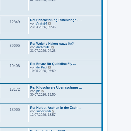
e
u
i
e
t
s
r
t
a
e
g
Re: Hebelwirkung Rutenlänge -…
r
12849
N
von
Arvin24
B
e
23.04.2026, 09:36
e
u
i
e
t
s
r
t
a
Re: Welche Haken nutzt Ihr?
e
g
39695
N
von
drehteufel
r
e
31.07.2026, 04:28
B
u
e
e
i
s
t
Re: Ersatz für Quickline Fly …
t
r
10408
N
von
derPaul
e
a
e
10.05.2026, 06:59
r
g
u
B
e
e
s
i
t
t
Re: Kiloschwere Überraschung …
e
r
13172
N
von
pitt
r
a
e
30.07.2026, 13:50
B
g
u
e
e
i
s
t
Re: Herbst-Äschen in der Zsch…
t
r
13965
N
von
superfredi
e
a
e
12.07.2026, 13:57
r
g
u
B
e
e
s
i
t
t