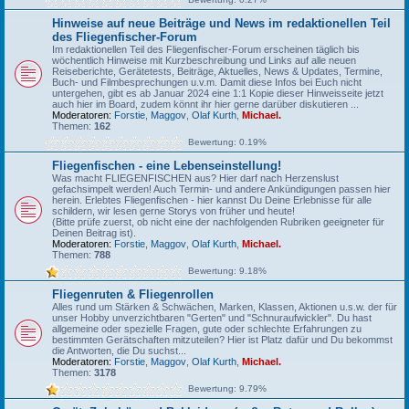
Hinweise auf neue Beiträge und News im redaktionellen Teil
des Fliegenfischer-Forum
Im redaktionellen Teil des Fliegenfischer-Forum erscheinen täglich bis
wöchentlich Hinweise mit Kurzbeschreibung und Links auf alle neuen
Reiseberichte, Gerätetests, Beiträge, Aktuelles, News & Updates, Termine,
Buch- und Filmbesprechungen u.v.m. Damit diese Infos bei Euch nicht
untergehen, gibt es ab Januar 2024 eine 1:1 Kopie dieser Hinweisseite jetzt
auch hier im Board, zudem könnt ihr hier gerne darüber diskutieren ...
Moderatoren:
Forstie
,
Maggov
,
Olaf Kurth
,
Michael.
Themen:
162
Bewertung: 0.19%
Fliegenfischen - eine Lebenseinstellung!
Was macht FLIEGENFISCHEN aus? Hier darf nach Herzenslust
gefachsimpelt werden! Auch Termin- und andere Ankündigungen passen hier
herein. Erlebtes Fliegenfischen - hier kannst Du Deine Erlebnisse für alle
schildern, wir lesen gerne Storys von früher und heute!
(Bitte prüfe zuerst, ob nicht eine der nachfolgenden Rubriken geeigneter für
Deinen Beitrag ist).
Moderatoren:
Forstie
,
Maggov
,
Olaf Kurth
,
Michael.
Themen:
788
Bewertung: 9.18%
Fliegenruten & Fliegenrollen
Alles rund um Stärken & Schwächen, Marken, Klassen, Aktionen u.s.w. der für
unser Hobby unverzichtbaren "Gerten" und "Schnuraufwickler". Du hast
allgemeine oder spezielle Fragen, gute oder schlechte Erfahrungen zu
bestimmten Gerätschaften mitzuteilen? Hier ist Platz dafür und Du bekommst
die Antworten, die Du suchst...
Moderatoren:
Forstie
,
Maggov
,
Olaf Kurth
,
Michael.
Themen:
3178
Bewertung: 9.79%