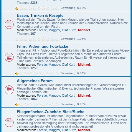
Themen:
2338
Bewertung: 6.88%
Essen, Trinken & Rezepte
Fisch auf den Tisch. Etwas für den Magen, wie der Titel schon ausagt. Hier
fachsimpeln alle Köche/-innen und Freunde der Gaumenfreuden. Natürlich mit
Kernpunkt rund um den Fisch.
Moderatoren:
Forstie
,
Maggov
,
Olaf Kurth
,
Michael.
Themen:
167
Bewertung: 1.06%
Film-, Video- und Foto-Ecke
In unserer Film-, Video- und Foto-Ecke könnt Ihr Eure selbst gefertigten Video-
Clips und Fotos zum Thema "Fliegenfischen & mehr" den anderen Forum-
Teilnehmern präsentieren. Außerdem ist Raum für Hinweise auf interessante
Filme und Fernseh-Sendungen.
Moderatoren:
Forstie
,
Maggov
,
Olaf Kurth
,
Michael.
Themen:
1250
Bewertung: 6.64%
Allgemeines Forum
Hier ist Platz für Alles, was sonst nicht unterzubringen ist. Verabredungen zu
Fliegenfischer-Stammtischen & Events, technische Fragen, Wissenswertes,
sonstige Themen, etc.
Moderatoren:
Forstie
,
Maggov
,
Olaf Kurth
,
Michael.
Themen:
1842
Bewertung: 9.48%
Fliegenfischen-Zubehör: Biete/Suche
Kleinanzeigenmarkt: Ihr möchtet Fliegenfischen-Zubehör von privat zu privat
kaufen oder verkaufen? Hier ist der richtige Platz dafür. Ausschließlich private
Abwicklung ohne Beteiligung oder Haftung des Forumsbetreibers. Offen oder
verkappt professionelle Angebote sind nicht gestattet!
Moderatoren:
Forstie
,
Maggov
,
Olaf Kurth
,
Michael.