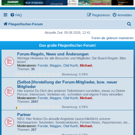
FAQ
Registrieren
Anmelden
S
Fliegenfischer-Forum
u
Aktuelle Zeit: 09.08.2026, 12:41
Foren als gelesen markieren
c
Das große Fliegenfischer-Forum!
h
e
Forum-Regeln, News und Änderungen
Wichtige Hinweise für alle Besucher und Mitglieder. Die Board-Regeln. Bitte
lesen!
Moderatoren:
Forstie
,
Maggov
,
Olaf Kurth
,
Michael.
Themen:
35
Bewertung: 0.29%
(Selbst-)Vorstellung der Forum-Mitglieder, bzw. neuer
Mitglieder
Hier kannst Du Dich den anderen Teilnehmern vorstellen, etwas zu Deiner
Person, Interessen, Vorlieben etc. schreiben und eigene Fotos einstellen.
Moderatoren:
Forstie
,
Maggov
,
Olaf Kurth
,
Michael.
Themen:
2847
Bewertung: 4.58%
Partner
NEU: Hier findest Du aktuelle Angebote (ausschließlich) unserer
Werbepartner. Neuheiten, Sonderaktionen, Firmen-News, Hausmessen, etc...
Moderatoren:
Forstie
,
Maggov
,
Olaf Kurth
,
Michael.
Themen:
267
Bewertung: 0.27%