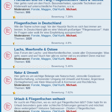
Hier gehts rund um den Fisch. Besonderheiten, spezielle Techniken und
Köderwahl auf unterschiedliche Fischarten, u.s.w.
Moderatoren:
Forstie
,
Maggov
,
Olaf Kurth
,
Michael.
Themen:
906
Bewertung: 7.28%
Fliegenfischen in Deutschland
Wie der Name schon sagt: Vor der Haustür fischt es sich fast immer am
besten. In Deutschland gibt es eine Vielzahl großartiger "Fliegenwasser". Habt
Ihr Fragen oder wollt Ihr eine Empfehlung aussprechen?
Moderatoren:
Forstie
,
Maggov
,
Olaf Kurth
,
Michael.
Themen:
1828
Bewertung: 4.8%
Lachs, Meerforelle & Ostsee
Das Forum der Lachs- und Meerforellenfischer, sowie aller Ostseeangler. Was
geht, wann und wo? Auch hier gibt es sicher viel zu erzählen! Denn mal los!
Moderatoren:
Forstie
,
Maggov
,
Olaf Kurth
,
Michael.
Themen:
935
Bewertung: 5.46%
Natur & Umwelt
Hier geht es um wichtige Belange wie Naturschutz, sinnvolle Gewässer-
Bewirtschaftung, schonender Umgang mit Umwelt und Kreatur, Ärgernisse
(Schlagthemen) wie Klein-Wasserkraft & Kormoran und Rechtliches.
Moderatoren:
Forstie
,
Maggov
,
Olaf Kurth
,
Michael.
Themen:
920
Bewertung: 7.62%
Urlaub & Fliegenfischen weltweit
Ihr sucht ein Plätzchen, wo es sich gut Fliegenfischen läßt? Oder habt Ihr im
Urlaub besonders gute oder schlechte Erfahrungen gemacht und möchtet
diese weitergeben? Inklusive Salzwasser- (Süden-) Fliegenfischen.
Moderatoren:
Forstie
,
Maggov
,
Olaf Kurth
,
Michael.