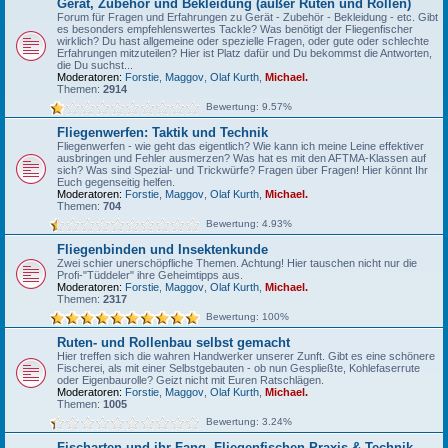
Gerät, Zubehör und Bekleidung (außer Ruten und Rollen)
Forum für Fragen und Erfahrungen zu Gerät - Zubehör - Bekleidung - etc. Gibt
es besonders empfehlenswertes Tackle? Was benötigt der Fliegenfischer
wirklich? Du hast allgemeine oder spezielle Fragen, oder gute oder schlechte
Erfahrungen mitzuteilen? Hier ist Platz dafür und Du bekommst die Antworten,
die Du suchst...
Moderatoren:
Forstie
,
Maggov
,
Olaf Kurth
,
Michael.
Themen:
2914
Bewertung: 9.57%
Fliegenwerfen: Taktik und Technik
Fliegenwerfen - wie geht das eigentlich? Wie kann ich meine Leine effektiver
ausbringen und Fehler ausmerzen? Was hat es mit den AFTMA-Klassen auf
sich? Was sind Spezial- und Trickwürfe? Fragen über Fragen! Hier könnt Ihr
Euch gegenseitig helfen.
Moderatoren:
Forstie
,
Maggov
,
Olaf Kurth
,
Michael.
Themen:
704
Bewertung: 4.93%
Fliegenbinden und Insektenkunde
Zwei schier unerschöpfliche Themen. Achtung! Hier tauschen nicht nur die
Profi-"Tüddeler" ihre Geheimtipps aus.
Moderatoren:
Forstie
,
Maggov
,
Olaf Kurth
,
Michael.
Themen:
2317
Bewertung: 100%
Ruten- und Rollenbau selbst gemacht
Hier treffen sich die wahren Handwerker unserer Zunft. Gibt es eine schönere
Fischerei, als mit einer Selbstgebauten - ob nun Gespließte, Kohlefaserrute
oder Eigenbaurolle? Geizt nicht mit Euren Ratschlägen.
Moderatoren:
Forstie
,
Maggov
,
Olaf Kurth
,
Michael.
Themen:
1005
Bewertung: 3.24%
Fischarten und ihr Fang, Fliegenfischen-Praxis & Technik