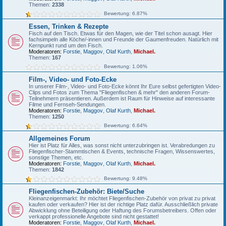
Themen:
2338
Bewertung: 6.87%
Essen, Trinken & Rezepte
Fisch auf den Tisch. Etwas für den Magen, wie der Titel schon ausagt. Hier
fachsimpeln alle Köche/-innen und Freunde der Gaumenfreuden. Natürlich mit
Kernpunkt rund um den Fisch.
Moderatoren:
Forstie
,
Maggov
,
Olaf Kurth
,
Michael.
Themen:
167
Bewertung: 1.06%
Film-, Video- und Foto-Ecke
In unserer Film-, Video- und Foto-Ecke könnt Ihr Eure selbst gefertigten Video-
Clips und Fotos zum Thema "Fliegenfischen & mehr" den anderen Forum-
Teilnehmern präsentieren. Außerdem ist Raum für Hinweise auf interessante
Filme und Fernseh-Sendungen.
Moderatoren:
Forstie
,
Maggov
,
Olaf Kurth
,
Michael.
Themen:
1250
Bewertung: 6.64%
Allgemeines Forum
Hier ist Platz für Alles, was sonst nicht unterzubringen ist. Verabredungen zu
Fliegenfischer-Stammtischen & Events, technische Fragen, Wissenswertes,
sonstige Themen, etc.
Moderatoren:
Forstie
,
Maggov
,
Olaf Kurth
,
Michael.
Themen:
1842
Bewertung: 9.48%
Fliegenfischen-Zubehör: Biete/Suche
Kleinanzeigenmarkt: Ihr möchtet Fliegenfischen-Zubehör von privat zu privat
kaufen oder verkaufen? Hier ist der richtige Platz dafür. Ausschließlich private
Abwicklung ohne Beteiligung oder Haftung des Forumsbetreibers. Offen oder
verkappt professionelle Angebote sind nicht gestattet!
Moderatoren:
Forstie
,
Maggov
,
Olaf Kurth
,
Michael.