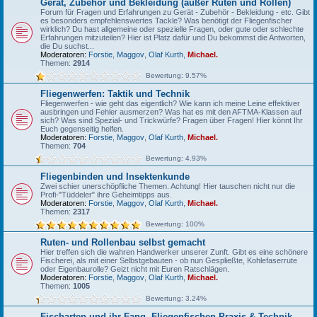
Gerät, Zubehör und Bekleidung (außer Ruten und Rollen)
Forum für Fragen und Erfahrungen zu Gerät - Zubehör - Bekleidung - etc. Gibt
es besonders empfehlenswertes Tackle? Was benötigt der Fliegenfischer
wirklich? Du hast allgemeine oder spezielle Fragen, oder gute oder schlechte
Erfahrungen mitzuteilen? Hier ist Platz dafür und Du bekommst die Antworten,
die Du suchst...
Moderatoren:
Forstie
,
Maggov
,
Olaf Kurth
,
Michael.
Themen:
2914
Bewertung: 9.57%
Fliegenwerfen: Taktik und Technik
Fliegenwerfen - wie geht das eigentlich? Wie kann ich meine Leine effektiver
ausbringen und Fehler ausmerzen? Was hat es mit den AFTMA-Klassen auf
sich? Was sind Spezial- und Trickwürfe? Fragen über Fragen! Hier könnt Ihr
Euch gegenseitig helfen.
Moderatoren:
Forstie
,
Maggov
,
Olaf Kurth
,
Michael.
Themen:
704
Bewertung: 4.93%
Fliegenbinden und Insektenkunde
Zwei schier unerschöpfliche Themen. Achtung! Hier tauschen nicht nur die
Profi-"Tüddeler" ihre Geheimtipps aus.
Moderatoren:
Forstie
,
Maggov
,
Olaf Kurth
,
Michael.
Themen:
2317
Bewertung: 100%
Ruten- und Rollenbau selbst gemacht
Hier treffen sich die wahren Handwerker unserer Zunft. Gibt es eine schönere
Fischerei, als mit einer Selbstgebauten - ob nun Gespließte, Kohlefaserrute
oder Eigenbaurolle? Geizt nicht mit Euren Ratschlägen.
Moderatoren:
Forstie
,
Maggov
,
Olaf Kurth
,
Michael.
Themen:
1005
Bewertung: 3.24%
Fischarten und ihr Fang, Fliegenfischen-Praxis & Technik