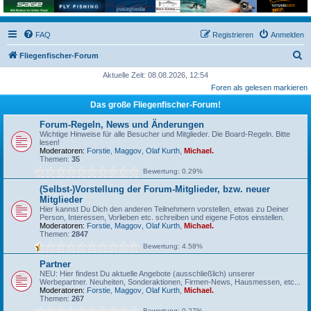
FAQ
Registrieren
Anmelden
S
Fliegenfischer-Forum
u
Aktuelle Zeit: 08.08.2026, 12:54
Foren als gelesen markieren
c
Das große Fliegenfischer-Forum!
h
e
Forum-Regeln, News und Änderungen
Wichtige Hinweise für alle Besucher und Mitglieder. Die Board-Regeln. Bitte
lesen!
Moderatoren:
Forstie
,
Maggov
,
Olaf Kurth
,
Michael.
Themen:
35
Bewertung: 0.29%
(Selbst-)Vorstellung der Forum-Mitglieder, bzw. neuer
Mitglieder
Hier kannst Du Dich den anderen Teilnehmern vorstellen, etwas zu Deiner
Person, Interessen, Vorlieben etc. schreiben und eigene Fotos einstellen.
Moderatoren:
Forstie
,
Maggov
,
Olaf Kurth
,
Michael.
Themen:
2847
Bewertung: 4.58%
Partner
NEU: Hier findest Du aktuelle Angebote (ausschließlich) unserer
Werbepartner. Neuheiten, Sonderaktionen, Firmen-News, Hausmessen, etc...
Moderatoren:
Forstie
,
Maggov
,
Olaf Kurth
,
Michael.
Themen:
267
Bewertung: 0.27%