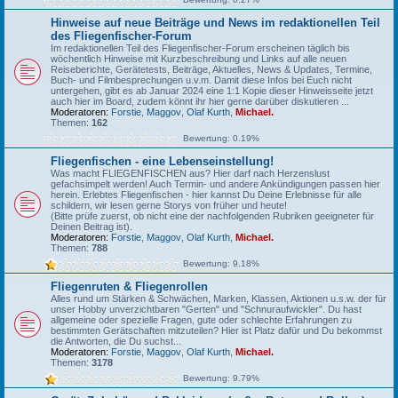
Hinweise auf neue Beiträge und News im redaktionellen Teil
des Fliegenfischer-Forum
Im redaktionellen Teil des Fliegenfischer-Forum erscheinen täglich bis
wöchentlich Hinweise mit Kurzbeschreibung und Links auf alle neuen
Reiseberichte, Gerätetests, Beiträge, Aktuelles, News & Updates, Termine,
Buch- und Filmbesprechungen u.v.m. Damit diese Infos bei Euch nicht
untergehen, gibt es ab Januar 2024 eine 1:1 Kopie dieser Hinweisseite jetzt
auch hier im Board, zudem könnt ihr hier gerne darüber diskutieren ...
Moderatoren:
Forstie
,
Maggov
,
Olaf Kurth
,
Michael.
Themen:
162
Bewertung: 0.19%
Fliegenfischen - eine Lebenseinstellung!
Was macht FLIEGENFISCHEN aus? Hier darf nach Herzenslust
gefachsimpelt werden! Auch Termin- und andere Ankündigungen passen hier
herein. Erlebtes Fliegenfischen - hier kannst Du Deine Erlebnisse für alle
schildern, wir lesen gerne Storys von früher und heute!
(Bitte prüfe zuerst, ob nicht eine der nachfolgenden Rubriken geeigneter für
Deinen Beitrag ist).
Moderatoren:
Forstie
,
Maggov
,
Olaf Kurth
,
Michael.
Themen:
788
Bewertung: 9.18%
Fliegenruten & Fliegenrollen
Alles rund um Stärken & Schwächen, Marken, Klassen, Aktionen u.s.w. der für
unser Hobby unverzichtbaren "Gerten" und "Schnuraufwickler". Du hast
allgemeine oder spezielle Fragen, gute oder schlechte Erfahrungen zu
bestimmten Gerätschaften mitzuteilen? Hier ist Platz dafür und Du bekommst
die Antworten, die Du suchst...
Moderatoren:
Forstie
,
Maggov
,
Olaf Kurth
,
Michael.
Themen:
3178
Bewertung: 9.79%