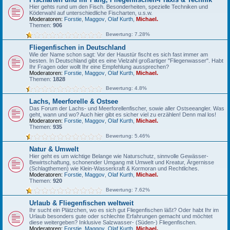
Hier gehts rund um den Fisch. Besonderheiten, spezielle Techniken und
Köderwahl auf unterschiedliche Fischarten, u.s.w.
Moderatoren:
Forstie
,
Maggov
,
Olaf Kurth
,
Michael.
Themen:
906
Bewertung: 7.28%
Fliegenfischen in Deutschland
Wie der Name schon sagt: Vor der Haustür fischt es sich fast immer am
besten. In Deutschland gibt es eine Vielzahl großartiger "Fliegenwasser". Habt
Ihr Fragen oder wollt Ihr eine Empfehlung aussprechen?
Moderatoren:
Forstie
,
Maggov
,
Olaf Kurth
,
Michael.
Themen:
1828
Bewertung: 4.8%
Lachs, Meerforelle & Ostsee
Das Forum der Lachs- und Meerforellenfischer, sowie aller Ostseeangler. Was
geht, wann und wo? Auch hier gibt es sicher viel zu erzählen! Denn mal los!
Moderatoren:
Forstie
,
Maggov
,
Olaf Kurth
,
Michael.
Themen:
935
Bewertung: 5.46%
Natur & Umwelt
Hier geht es um wichtige Belange wie Naturschutz, sinnvolle Gewässer-
Bewirtschaftung, schonender Umgang mit Umwelt und Kreatur, Ärgernisse
(Schlagthemen) wie Klein-Wasserkraft & Kormoran und Rechtliches.
Moderatoren:
Forstie
,
Maggov
,
Olaf Kurth
,
Michael.
Themen:
920
Bewertung: 7.62%
Urlaub & Fliegenfischen weltweit
Ihr sucht ein Plätzchen, wo es sich gut Fliegenfischen läßt? Oder habt Ihr im
Urlaub besonders gute oder schlechte Erfahrungen gemacht und möchtet
diese weitergeben? Inklusive Salzwasser- (Süden-) Fliegenfischen.
Moderatoren:
Forstie
,
Maggov
,
Olaf Kurth
,
Michael.