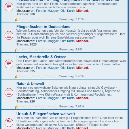
Hier gehts rund um den Fisch. Besonderheiten, spezielle Techniken und
Köderwahl auf unterschiedliche Fischarten, u.s.w.
Moderatoren:
Forstie
,
Maggov
,
Olaf Kurth
,
Michael.
Themen:
906
Bewertung: 7.28%
Fliegenfischen in Deutschland
Wie der Name schon sagt: Vor der Haustür fischt es sich fast immer am
besten. In Deutschland gibt es eine Vielzahl großartiger "Fliegenwasser". Habt
Ihr Fragen oder wollt Ihr eine Empfehlung aussprechen?
Moderatoren:
Forstie
,
Maggov
,
Olaf Kurth
,
Michael.
Themen:
1828
Bewertung: 4.8%
Lachs, Meerforelle & Ostsee
Das Forum der Lachs- und Meerforellenfischer, sowie aller Ostseeangler. Was
geht, wann und wo? Auch hier gibt es sicher viel zu erzählen! Denn mal los!
Moderatoren:
Forstie
,
Maggov
,
Olaf Kurth
,
Michael.
Themen:
935
Bewertung: 5.46%
Natur & Umwelt
Hier geht es um wichtige Belange wie Naturschutz, sinnvolle Gewässer-
Bewirtschaftung, schonender Umgang mit Umwelt und Kreatur, Ärgernisse
(Schlagthemen) wie Klein-Wasserkraft & Kormoran und Rechtliches.
Moderatoren:
Forstie
,
Maggov
,
Olaf Kurth
,
Michael.
Themen:
920
Bewertung: 7.62%
Urlaub & Fliegenfischen weltweit
Ihr sucht ein Plätzchen, wo es sich gut Fliegenfischen läßt? Oder habt Ihr im
Urlaub besonders gute oder schlechte Erfahrungen gemacht und möchtet
diese weitergeben? Inklusive Salzwasser- (Süden-) Fliegenfischen.
Moderatoren:
Forstie
,
Maggov
,
Olaf Kurth
,
Michael.