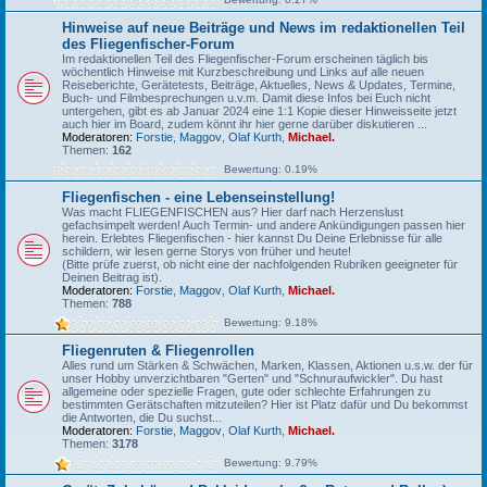
Hinweise auf neue Beiträge und News im redaktionellen Teil
des Fliegenfischer-Forum
Im redaktionellen Teil des Fliegenfischer-Forum erscheinen täglich bis
wöchentlich Hinweise mit Kurzbeschreibung und Links auf alle neuen
Reiseberichte, Gerätetests, Beiträge, Aktuelles, News & Updates, Termine,
Buch- und Filmbesprechungen u.v.m. Damit diese Infos bei Euch nicht
untergehen, gibt es ab Januar 2024 eine 1:1 Kopie dieser Hinweisseite jetzt
auch hier im Board, zudem könnt ihr hier gerne darüber diskutieren ...
Moderatoren:
Forstie
,
Maggov
,
Olaf Kurth
,
Michael.
Themen:
162
Bewertung: 0.19%
Fliegenfischen - eine Lebenseinstellung!
Was macht FLIEGENFISCHEN aus? Hier darf nach Herzenslust
gefachsimpelt werden! Auch Termin- und andere Ankündigungen passen hier
herein. Erlebtes Fliegenfischen - hier kannst Du Deine Erlebnisse für alle
schildern, wir lesen gerne Storys von früher und heute!
(Bitte prüfe zuerst, ob nicht eine der nachfolgenden Rubriken geeigneter für
Deinen Beitrag ist).
Moderatoren:
Forstie
,
Maggov
,
Olaf Kurth
,
Michael.
Themen:
788
Bewertung: 9.18%
Fliegenruten & Fliegenrollen
Alles rund um Stärken & Schwächen, Marken, Klassen, Aktionen u.s.w. der für
unser Hobby unverzichtbaren "Gerten" und "Schnuraufwickler". Du hast
allgemeine oder spezielle Fragen, gute oder schlechte Erfahrungen zu
bestimmten Gerätschaften mitzuteilen? Hier ist Platz dafür und Du bekommst
die Antworten, die Du suchst...
Moderatoren:
Forstie
,
Maggov
,
Olaf Kurth
,
Michael.
Themen:
3178
Bewertung: 9.79%