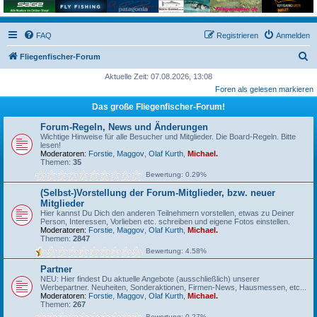
FAQ
Registrieren
Anmelden
S
Fliegenfischer-Forum
u
Aktuelle Zeit: 07.08.2026, 13:08
Foren als gelesen markieren
c
Das große Fliegenfischer-Forum!
h
e
Forum-Regeln, News und Änderungen
Wichtige Hinweise für alle Besucher und Mitglieder. Die Board-Regeln. Bitte
lesen!
Moderatoren:
Forstie
,
Maggov
,
Olaf Kurth
,
Michael.
Themen:
35
Bewertung: 0.29%
(Selbst-)Vorstellung der Forum-Mitglieder, bzw. neuer
Mitglieder
Hier kannst Du Dich den anderen Teilnehmern vorstellen, etwas zu Deiner
Person, Interessen, Vorlieben etc. schreiben und eigene Fotos einstellen.
Moderatoren:
Forstie
,
Maggov
,
Olaf Kurth
,
Michael.
Themen:
2847
Bewertung: 4.58%
Partner
NEU: Hier findest Du aktuelle Angebote (ausschließlich) unserer
Werbepartner. Neuheiten, Sonderaktionen, Firmen-News, Hausmessen, etc...
Moderatoren:
Forstie
,
Maggov
,
Olaf Kurth
,
Michael.
Themen:
267
Bewertung: 0.27%