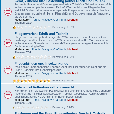
Gerät, Zubehör und Bekleidung (außer Ruten und Rollen)
Forum für Fragen und Erfahrungen zu Gerät - Zubehör - Bekleidung - etc. Gibt
es besonders empfehlenswertes Tackle? Was benötigt der Fliegenfischer
wirklich? Du hast allgemeine oder spezielle Fragen, oder gute oder schlechte
Erfahrungen mitzuteilen? Hier ist Platz dafür und Du bekommst die Antworten,
die Du suchst...
Moderatoren:
Forstie
,
Maggov
,
Olaf Kurth
,
Michael.
Themen:
2914
Bewertung: 9.57%
Fliegenwerfen: Taktik und Technik
Fliegenwerfen - wie geht das eigentlich? Wie kann ich meine Leine effektiver
ausbringen und Fehler ausmerzen? Was hat es mit den AFTMA-Klassen auf
sich? Was sind Spezial- und Trickwürfe? Fragen über Fragen! Hier könnt Ihr
Euch gegenseitig helfen.
Moderatoren:
Forstie
,
Maggov
,
Olaf Kurth
,
Michael.
Themen:
704
Bewertung: 4.93%
Fliegenbinden und Insektenkunde
Zwei schier unerschöpfliche Themen. Achtung! Hier tauschen nicht nur die
Profi-"Tüddeler" ihre Geheimtipps aus.
Moderatoren:
Forstie
,
Maggov
,
Olaf Kurth
,
Michael.
Themen:
2317
Bewertung: 100%
Ruten- und Rollenbau selbst gemacht
Hier treffen sich die wahren Handwerker unserer Zunft. Gibt es eine schönere
Fischerei, als mit einer Selbstgebauten - ob nun Gespließte, Kohlefaserrute
oder Eigenbaurolle? Geizt nicht mit Euren Ratschlägen.
Moderatoren:
Forstie
,
Maggov
,
Olaf Kurth
,
Michael.
Themen:
1005
Bewertung: 3.24%
Fischarten und ihr Fang, Fliegenfischen-Praxis & Technik