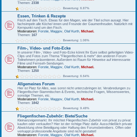
Themen:
2338
Bewertung: 6.87%
Essen, Trinken & Rezepte
Fisch auf den Tisch. Etwas für den Magen, wie der Titel schon ausagt. Hier
fachsimpeln alle Köche/-innen und Freunde der Gaumenfreuden. Natürlich mit
Kernpunkt rund um den Fisch.
Moderatoren:
Forstie
,
Maggov
,
Olaf Kurth
,
Michael.
Themen:
167
Bewertung: 1.06%
Film-, Video- und Foto-Ecke
In unserer Film-, Video- und Foto-Ecke könnt Ihr Eure selbst gefertigten Video-
Clips und Fotos zum Thema "Fliegenfischen & mehr" den anderen Forum-
Teilnehmern präsentieren. Außerdem ist Raum für Hinweise auf interessante
Filme und Fernseh-Sendungen.
Moderatoren:
Forstie
,
Maggov
,
Olaf Kurth
,
Michael.
Themen:
1250
Bewertung: 6.64%
Allgemeines Forum
Hier ist Platz für Alles, was sonst nicht unterzubringen ist. Verabredungen zu
Fliegenfischer-Stammtischen & Events, technische Fragen, Wissenswertes,
sonstige Themen, etc.
Moderatoren:
Forstie
,
Maggov
,
Olaf Kurth
,
Michael.
Themen:
1842
Bewertung: 9.48%
Fliegenfischen-Zubehör: Biete/Suche
Kleinanzeigenmarkt: Ihr möchtet Fliegenfischen-Zubehör von privat zu privat
kaufen oder verkaufen? Hier ist der richtige Platz dafür. Ausschließlich private
Abwicklung ohne Beteiligung oder Haftung des Forumsbetreibers. Offen oder
verkappt professionelle Angebote sind nicht gestattet!
Moderatoren:
Forstie
,
Maggov
,
Olaf Kurth
,
Michael.