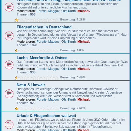
Hier gehts rund um den Fisch. Besonderheiten, spezielle Techniken und
Köderwahl auf unterschiedliche Fischarten, u.s.w.
Moderatoren:
Forstie
,
Maggov
,
Olaf Kurth
,
Michael.
Themen:
906
Bewertung: 7.28%
Fliegenfischen in Deutschland
Wie der Name schon sagt: Vor der Haustür fischt es sich fast immer am
besten. In Deutschland gibt es eine Vielzahl großartiger "Fliegenwasser". Habt
Ihr Fragen oder wollt Ihr eine Empfehlung aussprechen?
Moderatoren:
Forstie
,
Maggov
,
Olaf Kurth
,
Michael.
Themen:
1828
Bewertung: 4.8%
Lachs, Meerforelle & Ostsee
Das Forum der Lachs- und Meerforellenfischer, sowie aller Ostseeangler. Was
geht, wann und wo? Auch hier gibt es sicher viel zu erzählen! Denn mal los!
Moderatoren:
Forstie
,
Maggov
,
Olaf Kurth
,
Michael.
Themen:
935
Bewertung: 5.46%
Natur & Umwelt
Hier geht es um wichtige Belange wie Naturschutz, sinnvolle Gewässer-
Bewirtschaftung, schonender Umgang mit Umwelt und Kreatur, Ärgernisse
(Schlagthemen) wie Klein-Wasserkraft & Kormoran und Rechtliches.
Moderatoren:
Forstie
,
Maggov
,
Olaf Kurth
,
Michael.
Themen:
920
Bewertung: 7.62%
Urlaub & Fliegenfischen weltweit
Ihr sucht ein Plätzchen, wo es sich gut Fliegenfischen läßt? Oder habt Ihr im
Urlaub besonders gute oder schlechte Erfahrungen gemacht und möchtet
diese weitergeben? Inklusive Salzwasser- (Süden-) Fliegenfischen.
Moderatoren:
Forstie
,
Maggov
,
Olaf Kurth
,
Michael.