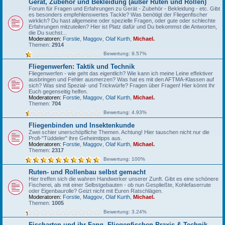
Gerät, Zubehör und Bekleidung (außer Ruten und Rollen)
Forum für Fragen und Erfahrungen zu Gerät - Zubehör - Bekleidung - etc. Gibt
es besonders empfehlenswertes Tackle? Was benötigt der Fliegenfischer
wirklich? Du hast allgemeine oder spezielle Fragen, oder gute oder schlechte
Erfahrungen mitzuteilen? Hier ist Platz dafür und Du bekommst die Antworten,
die Du suchst...
Moderatoren:
Forstie
,
Maggov
,
Olaf Kurth
,
Michael.
Themen:
2914
Bewertung: 9.57%
Fliegenwerfen: Taktik und Technik
Fliegenwerfen - wie geht das eigentlich? Wie kann ich meine Leine effektiver
ausbringen und Fehler ausmerzen? Was hat es mit den AFTMA-Klassen auf
sich? Was sind Spezial- und Trickwürfe? Fragen über Fragen! Hier könnt Ihr
Euch gegenseitig helfen.
Moderatoren:
Forstie
,
Maggov
,
Olaf Kurth
,
Michael.
Themen:
704
Bewertung: 4.93%
Fliegenbinden und Insektenkunde
Zwei schier unerschöpfliche Themen. Achtung! Hier tauschen nicht nur die
Profi-"Tüddeler" ihre Geheimtipps aus.
Moderatoren:
Forstie
,
Maggov
,
Olaf Kurth
,
Michael.
Themen:
2317
Bewertung: 100%
Ruten- und Rollenbau selbst gemacht
Hier treffen sich die wahren Handwerker unserer Zunft. Gibt es eine schönere
Fischerei, als mit einer Selbstgebauten - ob nun Gespließte, Kohlefaserrute
oder Eigenbaurolle? Geizt nicht mit Euren Ratschlägen.
Moderatoren:
Forstie
,
Maggov
,
Olaf Kurth
,
Michael.
Themen:
1005
Bewertung: 3.24%
Fischarten und ihr Fang, Fliegenfischen-Praxis & Technik