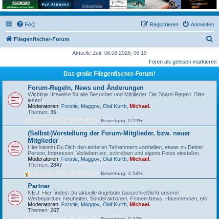
FAQ
Registrieren
Anmelden
S
Fliegenfischer-Forum
u
Aktuelle Zeit: 06.08.2026, 06:19
Foren als gelesen markieren
c
Das große Fliegenfischer-Forum!
h
e
Forum-Regeln, News und Änderungen
Wichtige Hinweise für alle Besucher und Mitglieder. Die Board-Regeln. Bitte
lesen!
Moderatoren:
Forstie
,
Maggov
,
Olaf Kurth
,
Michael.
Themen:
35
Bewertung: 0.29%
(Selbst-)Vorstellung der Forum-Mitglieder, bzw. neuer
Mitglieder
Hier kannst Du Dich den anderen Teilnehmern vorstellen, etwas zu Deiner
Person, Interessen, Vorlieben etc. schreiben und eigene Fotos einstellen.
Moderatoren:
Forstie
,
Maggov
,
Olaf Kurth
,
Michael.
Themen:
2847
Bewertung: 4.58%
Partner
NEU: Hier findest Du aktuelle Angebote (ausschließlich) unserer
Werbepartner. Neuheiten, Sonderaktionen, Firmen-News, Hausmessen, etc...
Moderatoren:
Forstie
,
Maggov
,
Olaf Kurth
,
Michael.
Themen:
267
Bewertung: 0.27%