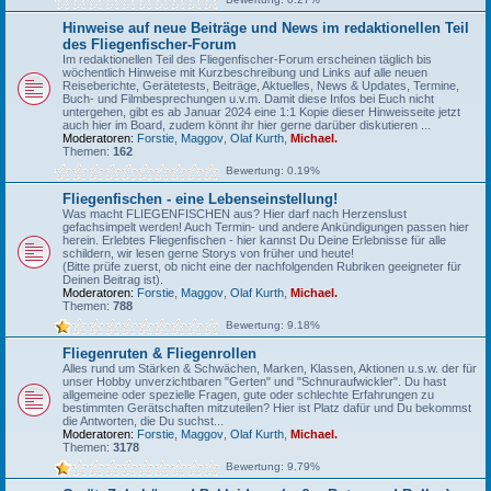
Hinweise auf neue Beiträge und News im redaktionellen Teil
des Fliegenfischer-Forum
Im redaktionellen Teil des Fliegenfischer-Forum erscheinen täglich bis
wöchentlich Hinweise mit Kurzbeschreibung und Links auf alle neuen
Reiseberichte, Gerätetests, Beiträge, Aktuelles, News & Updates, Termine,
Buch- und Filmbesprechungen u.v.m. Damit diese Infos bei Euch nicht
untergehen, gibt es ab Januar 2024 eine 1:1 Kopie dieser Hinweisseite jetzt
auch hier im Board, zudem könnt ihr hier gerne darüber diskutieren ...
Moderatoren:
Forstie
,
Maggov
,
Olaf Kurth
,
Michael.
Themen:
162
Bewertung: 0.19%
Fliegenfischen - eine Lebenseinstellung!
Was macht FLIEGENFISCHEN aus? Hier darf nach Herzenslust
gefachsimpelt werden! Auch Termin- und andere Ankündigungen passen hier
herein. Erlebtes Fliegenfischen - hier kannst Du Deine Erlebnisse für alle
schildern, wir lesen gerne Storys von früher und heute!
(Bitte prüfe zuerst, ob nicht eine der nachfolgenden Rubriken geeigneter für
Deinen Beitrag ist).
Moderatoren:
Forstie
,
Maggov
,
Olaf Kurth
,
Michael.
Themen:
788
Bewertung: 9.18%
Fliegenruten & Fliegenrollen
Alles rund um Stärken & Schwächen, Marken, Klassen, Aktionen u.s.w. der für
unser Hobby unverzichtbaren "Gerten" und "Schnuraufwickler". Du hast
allgemeine oder spezielle Fragen, gute oder schlechte Erfahrungen zu
bestimmten Gerätschaften mitzuteilen? Hier ist Platz dafür und Du bekommst
die Antworten, die Du suchst...
Moderatoren:
Forstie
,
Maggov
,
Olaf Kurth
,
Michael.
Themen:
3178
Bewertung: 9.79%