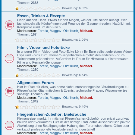
Themen:
2338
Bewertung: 6.85%
Essen, Trinken & Rezepte
Fisch auf den Tisch. Etwas für den Magen, wie der Titel schon ausagt. Hier
fachsimpeln alle Köche/-innen und Freunde der Gaumenfreuden. Natürlich mit
Kernpunkt rund um den Fisch.
Moderatoren:
Forstie
,
Maggov
,
Olaf Kurth
,
Michael.
Themen:
167
Bewertung: 1.06%
Film-, Video- und Foto-Ecke
In unserer Film-, Video- und Foto-Ecke könnt Ihr Eure selbst gefertigten Video-
Clips und Fotos zum Thema "Fliegenfischen & mehr" den anderen Forum-
Teilnehmern präsentieren. Außerdem ist Raum für Hinweise auf interessante
Filme und Fernseh-Sendungen.
Moderatoren:
Forstie
,
Maggov
,
Olaf Kurth
,
Michael.
Themen:
1250
Bewertung: 6.64%
Allgemeines Forum
Hier ist Platz für Alles, was sonst nicht unterzubringen ist. Verabredungen zu
Fliegenfischer-Stammtischen & Events, technische Fragen, Wissenswertes,
sonstige Themen, etc.
Moderatoren:
Forstie
,
Maggov
,
Olaf Kurth
,
Michael.
Themen:
1842
Bewertung: 9.49%
Fliegenfischen-Zubehör: Biete/Suche
Kleinanzeigenmarkt: Ihr möchtet Fliegenfischen-Zubehör von privat zu privat
kaufen oder verkaufen? Hier ist der richtige Platz dafür. Ausschließlich private
Abwicklung ohne Beteiligung oder Haftung des Forumsbetreibers. Offen oder
verkappt professionelle Angebote sind nicht gestattet!
Moderatoren:
Forstie
,
Maggov
,
Olaf Kurth
,
Michael.