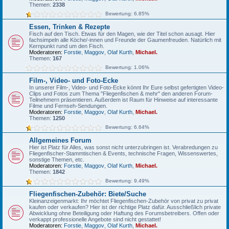
Themen:
2338
Bewertung: 6.85%
Essen, Trinken & Rezepte
Fisch auf den Tisch. Etwas für den Magen, wie der Titel schon ausagt. Hier
fachsimpeln alle Köche/-innen und Freunde der Gaumenfreuden. Natürlich mit
Kernpunkt rund um den Fisch.
Moderatoren:
Forstie
,
Maggov
,
Olaf Kurth
,
Michael.
Themen:
167
Bewertung: 1.06%
Film-, Video- und Foto-Ecke
In unserer Film-, Video- und Foto-Ecke könnt Ihr Eure selbst gefertigten Video-
Clips und Fotos zum Thema "Fliegenfischen & mehr" den anderen Forum-
Teilnehmern präsentieren. Außerdem ist Raum für Hinweise auf interessante
Filme und Fernseh-Sendungen.
Moderatoren:
Forstie
,
Maggov
,
Olaf Kurth
,
Michael.
Themen:
1250
Bewertung: 6.64%
Allgemeines Forum
Hier ist Platz für Alles, was sonst nicht unterzubringen ist. Verabredungen zu
Fliegenfischer-Stammtischen & Events, technische Fragen, Wissenswertes,
sonstige Themen, etc.
Moderatoren:
Forstie
,
Maggov
,
Olaf Kurth
,
Michael.
Themen:
1842
Bewertung: 9.49%
Fliegenfischen-Zubehör: Biete/Suche
Kleinanzeigenmarkt: Ihr möchtet Fliegenfischen-Zubehör von privat zu privat
kaufen oder verkaufen? Hier ist der richtige Platz dafür. Ausschließlich private
Abwicklung ohne Beteiligung oder Haftung des Forumsbetreibers. Offen oder
verkappt professionelle Angebote sind nicht gestattet!
Moderatoren:
Forstie
,
Maggov
,
Olaf Kurth
,
Michael.