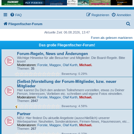
FAQ
Registrieren
Anmelden
S
Fliegenfischer-Forum
u
Aktuelle Zeit: 06.08.2026, 13:47
Foren als gelesen markieren
c
Das große Fliegenfischer-Forum!
h
e
Forum-Regeln, News und Änderungen
Wichtige Hinweise für alle Besucher und Mitglieder. Die Board-Regeln. Bitte
lesen!
Moderatoren:
Forstie
,
Maggov
,
Olaf Kurth
,
Michael.
Themen:
35
Bewertung: 0.29%
(Selbst-)Vorstellung der Forum-Mitglieder, bzw. neuer
Mitglieder
Hier kannst Du Dich den anderen Teilnehmern vorstellen, etwas zu Deiner
Person, Interessen, Vorlieben etc. schreiben und eigene Fotos einstellen.
Moderatoren:
Forstie
,
Maggov
,
Olaf Kurth
,
Michael.
Themen:
2847
Bewertung: 4.58%
Partner
NEU: Hier findest Du aktuelle Angebote (ausschließlich) unserer
Werbepartner. Neuheiten, Sonderaktionen, Firmen-News, Hausmessen, etc...
Moderatoren:
Forstie
,
Maggov
,
Olaf Kurth
,
Michael.
Themen:
267
Bewertung: 0.27%