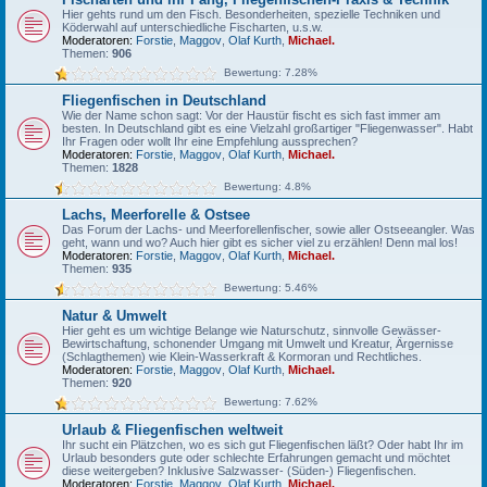
Hier gehts rund um den Fisch. Besonderheiten, spezielle Techniken und
Köderwahl auf unterschiedliche Fischarten, u.s.w.
Moderatoren:
Forstie
,
Maggov
,
Olaf Kurth
,
Michael.
Themen:
906
Bewertung: 7.28%
Fliegenfischen in Deutschland
Wie der Name schon sagt: Vor der Haustür fischt es sich fast immer am
besten. In Deutschland gibt es eine Vielzahl großartiger "Fliegenwasser". Habt
Ihr Fragen oder wollt Ihr eine Empfehlung aussprechen?
Moderatoren:
Forstie
,
Maggov
,
Olaf Kurth
,
Michael.
Themen:
1828
Bewertung: 4.8%
Lachs, Meerforelle & Ostsee
Das Forum der Lachs- und Meerforellenfischer, sowie aller Ostseeangler. Was
geht, wann und wo? Auch hier gibt es sicher viel zu erzählen! Denn mal los!
Moderatoren:
Forstie
,
Maggov
,
Olaf Kurth
,
Michael.
Themen:
935
Bewertung: 5.46%
Natur & Umwelt
Hier geht es um wichtige Belange wie Naturschutz, sinnvolle Gewässer-
Bewirtschaftung, schonender Umgang mit Umwelt und Kreatur, Ärgernisse
(Schlagthemen) wie Klein-Wasserkraft & Kormoran und Rechtliches.
Moderatoren:
Forstie
,
Maggov
,
Olaf Kurth
,
Michael.
Themen:
920
Bewertung: 7.62%
Urlaub & Fliegenfischen weltweit
Ihr sucht ein Plätzchen, wo es sich gut Fliegenfischen läßt? Oder habt Ihr im
Urlaub besonders gute oder schlechte Erfahrungen gemacht und möchtet
diese weitergeben? Inklusive Salzwasser- (Süden-) Fliegenfischen.
Moderatoren:
Forstie
,
Maggov
,
Olaf Kurth
,
Michael.