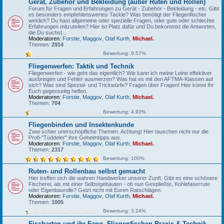
Gerät, Zubehör und Bekleidung (außer Ruten und Rollen)
Forum für Fragen und Erfahrungen zu Gerät - Zubehör - Bekleidung - etc. Gibt
es besonders empfehlenswertes Tackle? Was benötigt der Fliegenfischer
wirklich? Du hast allgemeine oder spezielle Fragen, oder gute oder schlechte
Erfahrungen mitzuteilen? Hier ist Platz dafür und Du bekommst die Antworten,
die Du suchst...
Moderatoren:
Forstie
,
Maggov
,
Olaf Kurth
,
Michael.
Themen:
2914
Bewertung: 9.57%
Fliegenwerfen: Taktik und Technik
Fliegenwerfen - wie geht das eigentlich? Wie kann ich meine Leine effektiver
ausbringen und Fehler ausmerzen? Was hat es mit den AFTMA-Klassen auf
sich? Was sind Spezial- und Trickwürfe? Fragen über Fragen! Hier könnt Ihr
Euch gegenseitig helfen.
Moderatoren:
Forstie
,
Maggov
,
Olaf Kurth
,
Michael.
Themen:
704
Bewertung: 4.93%
Fliegenbinden und Insektenkunde
Zwei schier unerschöpfliche Themen. Achtung! Hier tauschen nicht nur die
Profi-"Tüddeler" ihre Geheimtipps aus.
Moderatoren:
Forstie
,
Maggov
,
Olaf Kurth
,
Michael.
Themen:
2317
Bewertung: 100%
Ruten- und Rollenbau selbst gemacht
Hier treffen sich die wahren Handwerker unserer Zunft. Gibt es eine schönere
Fischerei, als mit einer Selbstgebauten - ob nun Gespließte, Kohlefaserrute
oder Eigenbaurolle? Geizt nicht mit Euren Ratschlägen.
Moderatoren:
Forstie
,
Maggov
,
Olaf Kurth
,
Michael.
Themen:
1005
Bewertung: 3.24%
Fischarten und ihr Fang, Fliegenfischen-Praxis & Technik