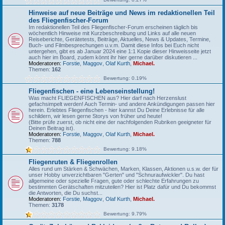
Hinweise auf neue Beiträge und News im redaktionellen Teil
des Fliegenfischer-Forum
Im redaktionellen Teil des Fliegenfischer-Forum erscheinen täglich bis
wöchentlich Hinweise mit Kurzbeschreibung und Links auf alle neuen
Reiseberichte, Gerätetests, Beiträge, Aktuelles, News & Updates, Termine,
Buch- und Filmbesprechungen u.v.m. Damit diese Infos bei Euch nicht
untergehen, gibt es ab Januar 2024 eine 1:1 Kopie dieser Hinweisseite jetzt
auch hier im Board, zudem könnt ihr hier gerne darüber diskutieren ...
Moderatoren:
Forstie
,
Maggov
,
Olaf Kurth
,
Michael.
Themen:
162
Bewertung: 0.19%
Fliegenfischen - eine Lebenseinstellung!
Was macht FLIEGENFISCHEN aus? Hier darf nach Herzenslust
gefachsimpelt werden! Auch Termin- und andere Ankündigungen passen hier
herein. Erlebtes Fliegenfischen - hier kannst Du Deine Erlebnisse für alle
schildern, wir lesen gerne Storys von früher und heute!
(Bitte prüfe zuerst, ob nicht eine der nachfolgenden Rubriken geeigneter für
Deinen Beitrag ist).
Moderatoren:
Forstie
,
Maggov
,
Olaf Kurth
,
Michael.
Themen:
788
Bewertung: 9.18%
Fliegenruten & Fliegenrollen
Alles rund um Stärken & Schwächen, Marken, Klassen, Aktionen u.s.w. der für
unser Hobby unverzichtbaren "Gerten" und "Schnuraufwickler". Du hast
allgemeine oder spezielle Fragen, gute oder schlechte Erfahrungen zu
bestimmten Gerätschaften mitzuteilen? Hier ist Platz dafür und Du bekommst
die Antworten, die Du suchst...
Moderatoren:
Forstie
,
Maggov
,
Olaf Kurth
,
Michael.
Themen:
3178
Bewertung: 9.79%