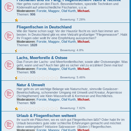
Hier gehts rund um den Fisch. Besonderheiten, spezielle Techniken und
Köderwahl auf unterschiedliche Fischarten, u.s.w.
Moderatoren:
Forstie
,
Maggov
,
Olaf Kurth
,
Michael.
Themen:
906
Bewertung: 7.28%
Fliegenfischen in Deutschland
Wie der Name schon sagt: Vor der Haustür fischt es sich fast immer am
besten. In Deutschland gibt es eine Vielzahl großartiger "Fliegenwasser". Habt
Ihr Fragen oder wollt Ihr eine Empfehlung aussprechen?
Moderatoren:
Forstie
,
Maggov
,
Olaf Kurth
,
Michael.
Themen:
1828
Bewertung: 4.8%
Lachs, Meerforelle & Ostsee
Das Forum der Lachs- und Meerforellenfischer, sowie aller Ostseeangler. Was
geht, wann und wo? Auch hier gibt es sicher viel zu erzählen! Denn mal los!
Moderatoren:
Forstie
,
Maggov
,
Olaf Kurth
,
Michael.
Themen:
935
Bewertung: 5.46%
Natur & Umwelt
Hier geht es um wichtige Belange wie Naturschutz, sinnvolle Gewässer-
Bewirtschaftung, schonender Umgang mit Umwelt und Kreatur, Ärgernisse
(Schlagthemen) wie Klein-Wasserkraft & Kormoran und Rechtliches.
Moderatoren:
Forstie
,
Maggov
,
Olaf Kurth
,
Michael.
Themen:
920
Bewertung: 7.62%
Urlaub & Fliegenfischen weltweit
Ihr sucht ein Plätzchen, wo es sich gut Fliegenfischen läßt? Oder habt Ihr im
Urlaub besonders gute oder schlechte Erfahrungen gemacht und möchtet
diese weitergeben? Inklusive Salzwasser- (Süden-) Fliegenfischen.
Moderatoren:
Forstie
,
Maggov
,
Olaf Kurth
,
Michael.