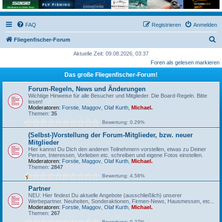
FAQ
Registrieren
Anmelden
S
Fliegenfischer-Forum
u
Aktuelle Zeit: 09.08.2026, 03:37
Foren als gelesen markieren
c
Das große Fliegenfischer-Forum!
h
e
Forum-Regeln, News und Änderungen
Wichtige Hinweise für alle Besucher und Mitglieder. Die Board-Regeln. Bitte
lesen!
Moderatoren:
Forstie
,
Maggov
,
Olaf Kurth
,
Michael.
Themen:
35
Bewertung: 0.29%
(Selbst-)Vorstellung der Forum-Mitglieder, bzw. neuer
Mitglieder
Hier kannst Du Dich den anderen Teilnehmern vorstellen, etwas zu Deiner
Person, Interessen, Vorlieben etc. schreiben und eigene Fotos einstellen.
Moderatoren:
Forstie
,
Maggov
,
Olaf Kurth
,
Michael.
Themen:
2847
Bewertung: 4.58%
Partner
NEU: Hier findest Du aktuelle Angebote (ausschließlich) unserer
Werbepartner. Neuheiten, Sonderaktionen, Firmen-News, Hausmessen, etc...
Moderatoren:
Forstie
,
Maggov
,
Olaf Kurth
,
Michael.
Themen:
267
Bewertung: 0.27%