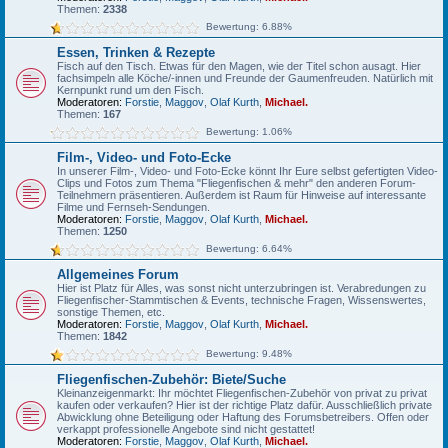
Themen:
2338
Bewertung: 6.88%
Essen, Trinken & Rezepte
Fisch auf den Tisch. Etwas für den Magen, wie der Titel schon ausagt. Hier
fachsimpeln alle Köche/-innen und Freunde der Gaumenfreuden. Natürlich mit
Kernpunkt rund um den Fisch.
Moderatoren:
Forstie
,
Maggov
,
Olaf Kurth
,
Michael.
Themen:
167
Bewertung: 1.06%
Film-, Video- und Foto-Ecke
In unserer Film-, Video- und Foto-Ecke könnt Ihr Eure selbst gefertigten Video-
Clips und Fotos zum Thema "Fliegenfischen & mehr" den anderen Forum-
Teilnehmern präsentieren. Außerdem ist Raum für Hinweise auf interessante
Filme und Fernseh-Sendungen.
Moderatoren:
Forstie
,
Maggov
,
Olaf Kurth
,
Michael.
Themen:
1250
Bewertung: 6.64%
Allgemeines Forum
Hier ist Platz für Alles, was sonst nicht unterzubringen ist. Verabredungen zu
Fliegenfischer-Stammtischen & Events, technische Fragen, Wissenswertes,
sonstige Themen, etc.
Moderatoren:
Forstie
,
Maggov
,
Olaf Kurth
,
Michael.
Themen:
1842
Bewertung: 9.48%
Fliegenfischen-Zubehör: Biete/Suche
Kleinanzeigenmarkt: Ihr möchtet Fliegenfischen-Zubehör von privat zu privat
kaufen oder verkaufen? Hier ist der richtige Platz dafür. Ausschließlich private
Abwicklung ohne Beteiligung oder Haftung des Forumsbetreibers. Offen oder
verkappt professionelle Angebote sind nicht gestattet!
Moderatoren:
Forstie
,
Maggov
,
Olaf Kurth
,
Michael.