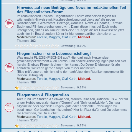
Hinweise auf neue Beiträge und News im redaktionellen Teil
des Fliegenfischer-Forum
Im redaktionellen Teil des Fliegenfischer-Forum erscheinen täglich bis
wöchentlich Hinweise mit Kurzbeschreibung und Links auf alle neuen
Reiseberichte, Gerätetests, Beiträge, Aktuelles, News & Updates, Termine,
Buch- und Filmbesprechungen u.v.m. Damit diese Infos bei Euch nicht
untergehen, gibt es ab Januar 2024 eine 1:1 Kopie dieser Hinweisseite jetzt
auch hier im Board, zudem könnt ihr hier gerne darüber diskutieren ...
Moderatoren:
Forstie
,
Maggov
,
Olaf Kurth
,
Michael.
Themen:
162
Bewertung: 0.19%
Fliegenfischen - eine Lebenseinstellung!
Was macht FLIEGENFISCHEN aus? Hier darf nach Herzenslust
gefachsimpelt werden! Auch Termin- und andere Ankündigungen passen hier
herein. Erlebtes Fliegenfischen - hier kannst Du Deine Erlebnisse für alle
schildern, wir lesen gerne Storys von früher und heute!
(Bitte prüfe zuerst, ob nicht eine der nachfolgenden Rubriken geeigneter für
Deinen Beitrag ist).
Moderatoren:
Forstie
,
Maggov
,
Olaf Kurth
,
Michael.
Themen:
788
Bewertung: 9.18%
Fliegenruten & Fliegenrollen
Alles rund um Stärken & Schwächen, Marken, Klassen, Aktionen u.s.w. der für
unser Hobby unverzichtbaren "Gerten" und "Schnuraufwickler". Du hast
allgemeine oder spezielle Fragen, gute oder schlechte Erfahrungen zu
bestimmten Gerätschaften mitzuteilen? Hier ist Platz dafür und Du bekommst
die Antworten, die Du suchst...
Moderatoren:
Forstie
,
Maggov
,
Olaf Kurth
,
Michael.
Themen:
3178
Bewertung: 9.79%