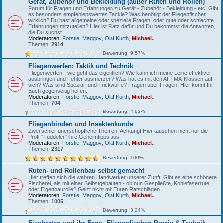
Gerät, Zubehör und Bekleidung (außer Ruten und Rollen)
Forum für Fragen und Erfahrungen zu Gerät - Zubehör - Bekleidung - etc. Gibt
es besonders empfehlenswertes Tackle? Was benötigt der Fliegenfischer
wirklich? Du hast allgemeine oder spezielle Fragen, oder gute oder schlechte
Erfahrungen mitzuteilen? Hier ist Platz dafür und Du bekommst die Antworten,
die Du suchst...
Moderatoren:
Forstie
,
Maggov
,
Olaf Kurth
,
Michael.
Themen:
2914
Bewertung: 9.57%
Fliegenwerfen: Taktik und Technik
Fliegenwerfen - wie geht das eigentlich? Wie kann ich meine Leine effektiver
ausbringen und Fehler ausmerzen? Was hat es mit den AFTMA-Klassen auf
sich? Was sind Spezial- und Trickwürfe? Fragen über Fragen! Hier könnt Ihr
Euch gegenseitig helfen.
Moderatoren:
Forstie
,
Maggov
,
Olaf Kurth
,
Michael.
Themen:
704
Bewertung: 4.93%
Fliegenbinden und Insektenkunde
Zwei schier unerschöpfliche Themen. Achtung! Hier tauschen nicht nur die
Profi-"Tüddeler" ihre Geheimtipps aus.
Moderatoren:
Forstie
,
Maggov
,
Olaf Kurth
,
Michael.
Themen:
2317
Bewertung: 100%
Ruten- und Rollenbau selbst gemacht
Hier treffen sich die wahren Handwerker unserer Zunft. Gibt es eine schönere
Fischerei, als mit einer Selbstgebauten - ob nun Gespließte, Kohlefaserrute
oder Eigenbaurolle? Geizt nicht mit Euren Ratschlägen.
Moderatoren:
Forstie
,
Maggov
,
Olaf Kurth
,
Michael.
Themen:
1005
Bewertung: 3.24%
Fischarten und ihr Fang, Fliegenfischen-Praxis & Technik