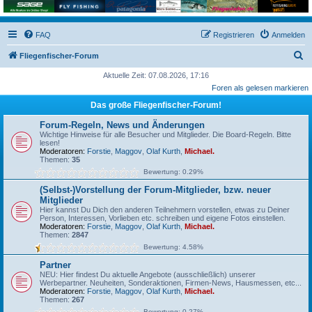
FAQ
Registrieren
Anmelden
S
Fliegenfischer-Forum
u
Aktuelle Zeit: 07.08.2026, 17:16
Foren als gelesen markieren
c
Das große Fliegenfischer-Forum!
h
e
Forum-Regeln, News und Änderungen
Wichtige Hinweise für alle Besucher und Mitglieder. Die Board-Regeln. Bitte
lesen!
Moderatoren:
Forstie
,
Maggov
,
Olaf Kurth
,
Michael.
Themen:
35
Bewertung: 0.29%
(Selbst-)Vorstellung der Forum-Mitglieder, bzw. neuer
Mitglieder
Hier kannst Du Dich den anderen Teilnehmern vorstellen, etwas zu Deiner
Person, Interessen, Vorlieben etc. schreiben und eigene Fotos einstellen.
Moderatoren:
Forstie
,
Maggov
,
Olaf Kurth
,
Michael.
Themen:
2847
Bewertung: 4.58%
Partner
NEU: Hier findest Du aktuelle Angebote (ausschließlich) unserer
Werbepartner. Neuheiten, Sonderaktionen, Firmen-News, Hausmessen, etc...
Moderatoren:
Forstie
,
Maggov
,
Olaf Kurth
,
Michael.
Themen:
267
Bewertung: 0.27%