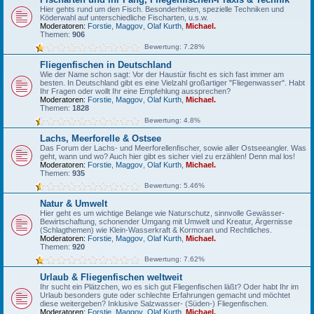
Hier gehts rund um den Fisch. Besonderheiten, spezielle Techniken und
Köderwahl auf unterschiedliche Fischarten, u.s.w.
Moderatoren:
Forstie
,
Maggov
,
Olaf Kurth
,
Michael.
Themen:
906
Bewertung: 7.28%
Fliegenfischen in Deutschland
Wie der Name schon sagt: Vor der Haustür fischt es sich fast immer am
besten. In Deutschland gibt es eine Vielzahl großartiger "Fliegenwasser". Habt
Ihr Fragen oder wollt Ihr eine Empfehlung aussprechen?
Moderatoren:
Forstie
,
Maggov
,
Olaf Kurth
,
Michael.
Themen:
1828
Bewertung: 4.8%
Lachs, Meerforelle & Ostsee
Das Forum der Lachs- und Meerforellenfischer, sowie aller Ostseeangler. Was
geht, wann und wo? Auch hier gibt es sicher viel zu erzählen! Denn mal los!
Moderatoren:
Forstie
,
Maggov
,
Olaf Kurth
,
Michael.
Themen:
935
Bewertung: 5.46%
Natur & Umwelt
Hier geht es um wichtige Belange wie Naturschutz, sinnvolle Gewässer-
Bewirtschaftung, schonender Umgang mit Umwelt und Kreatur, Ärgernisse
(Schlagthemen) wie Klein-Wasserkraft & Kormoran und Rechtliches.
Moderatoren:
Forstie
,
Maggov
,
Olaf Kurth
,
Michael.
Themen:
920
Bewertung: 7.62%
Urlaub & Fliegenfischen weltweit
Ihr sucht ein Plätzchen, wo es sich gut Fliegenfischen läßt? Oder habt Ihr im
Urlaub besonders gute oder schlechte Erfahrungen gemacht und möchtet
diese weitergeben? Inklusive Salzwasser- (Süden-) Fliegenfischen.
Moderatoren:
Forstie
,
Maggov
,
Olaf Kurth
,
Michael.