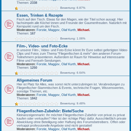
Themen:
2338
Bewertung: 6.87%
Essen, Trinken & Rezepte
Fisch auf den Tisch. Etwas für den Magen, wie der Titel schon ausagt. Hier
fachsimpeln alle Köche/-innen und Freunde der Gaumenfreuden. Natürlich mit
Kernpunkt rund um den Fisch.
Moderatoren:
Forstie
,
Maggov
,
Olaf Kurth
,
Michael.
Themen:
167
Bewertung: 1.06%
Film-, Video- und Foto-Ecke
In unserer Film-, Video- und Foto-Ecke könnt Ihr Eure selbst gefertigten Video-
Clips und Fotos zum Thema "Fliegenfischen & mehr" den anderen Forum-
Teilnehmern präsentieren. Außerdem ist Raum für Hinweise auf interessante
Filme und Fernseh-Sendungen.
Moderatoren:
Forstie
,
Maggov
,
Olaf Kurth
,
Michael.
Themen:
1250
Bewertung: 6.64%
Allgemeines Forum
Hier ist Platz für Alles, was sonst nicht unterzubringen ist. Verabredungen zu
Fliegenfischer-Stammtischen & Events, technische Fragen, Wissenswertes,
sonstige Themen, etc.
Moderatoren:
Forstie
,
Maggov
,
Olaf Kurth
,
Michael.
Themen:
1842
Bewertung: 9.48%
Fliegenfischen-Zubehör: Biete/Suche
Kleinanzeigenmarkt: Ihr möchtet Fliegenfischen-Zubehör von privat zu privat
kaufen oder verkaufen? Hier ist der richtige Platz dafür. Ausschließlich private
Abwicklung ohne Beteiligung oder Haftung des Forumsbetreibers. Offen oder
verkappt professionelle Angebote sind nicht gestattet!
Moderatoren:
Forstie
,
Maggov
,
Olaf Kurth
,
Michael.