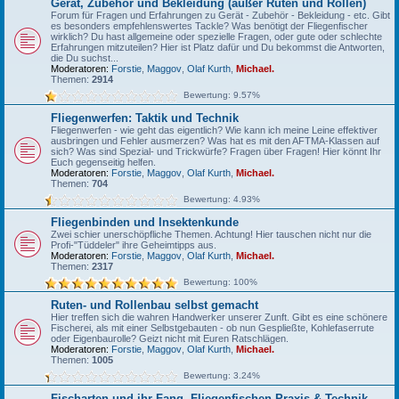
Gerät, Zubehör und Bekleidung (außer Ruten und Rollen)
Forum für Fragen und Erfahrungen zu Gerät - Zubehör - Bekleidung - etc. Gibt
es besonders empfehlenswertes Tackle? Was benötigt der Fliegenfischer
wirklich? Du hast allgemeine oder spezielle Fragen, oder gute oder schlechte
Erfahrungen mitzuteilen? Hier ist Platz dafür und Du bekommst die Antworten,
die Du suchst...
Moderatoren:
Forstie
,
Maggov
,
Olaf Kurth
,
Michael.
Themen:
2914
Bewertung: 9.57%
Fliegenwerfen: Taktik und Technik
Fliegenwerfen - wie geht das eigentlich? Wie kann ich meine Leine effektiver
ausbringen und Fehler ausmerzen? Was hat es mit den AFTMA-Klassen auf
sich? Was sind Spezial- und Trickwürfe? Fragen über Fragen! Hier könnt Ihr
Euch gegenseitig helfen.
Moderatoren:
Forstie
,
Maggov
,
Olaf Kurth
,
Michael.
Themen:
704
Bewertung: 4.93%
Fliegenbinden und Insektenkunde
Zwei schier unerschöpfliche Themen. Achtung! Hier tauschen nicht nur die
Profi-"Tüddeler" ihre Geheimtipps aus.
Moderatoren:
Forstie
,
Maggov
,
Olaf Kurth
,
Michael.
Themen:
2317
Bewertung: 100%
Ruten- und Rollenbau selbst gemacht
Hier treffen sich die wahren Handwerker unserer Zunft. Gibt es eine schönere
Fischerei, als mit einer Selbstgebauten - ob nun Gespließte, Kohlefaserrute
oder Eigenbaurolle? Geizt nicht mit Euren Ratschlägen.
Moderatoren:
Forstie
,
Maggov
,
Olaf Kurth
,
Michael.
Themen:
1005
Bewertung: 3.24%
Fischarten und ihr Fang, Fliegenfischen-Praxis & Technik