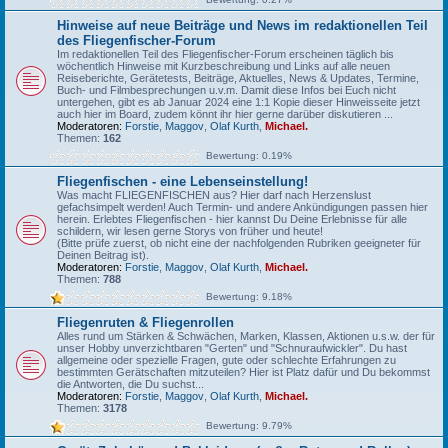
Hinweise auf neue Beiträge und News im redaktionellen Teil
des Fliegenfischer-Forum
Im redaktionellen Teil des Fliegenfischer-Forum erscheinen täglich bis
wöchentlich Hinweise mit Kurzbeschreibung und Links auf alle neuen
Reiseberichte, Gerätetests, Beiträge, Aktuelles, News & Updates, Termine,
Buch- und Filmbesprechungen u.v.m. Damit diese Infos bei Euch nicht
untergehen, gibt es ab Januar 2024 eine 1:1 Kopie dieser Hinweisseite jetzt
auch hier im Board, zudem könnt ihr hier gerne darüber diskutieren ...
Moderatoren:
Forstie
,
Maggov
,
Olaf Kurth
,
Michael.
Themen:
162
Bewertung: 0.19%
Fliegenfischen - eine Lebenseinstellung!
Was macht FLIEGENFISCHEN aus? Hier darf nach Herzenslust
gefachsimpelt werden! Auch Termin- und andere Ankündigungen passen hier
herein. Erlebtes Fliegenfischen - hier kannst Du Deine Erlebnisse für alle
schildern, wir lesen gerne Storys von früher und heute!
(Bitte prüfe zuerst, ob nicht eine der nachfolgenden Rubriken geeigneter für
Deinen Beitrag ist).
Moderatoren:
Forstie
,
Maggov
,
Olaf Kurth
,
Michael.
Themen:
788
Bewertung: 9.18%
Fliegenruten & Fliegenrollen
Alles rund um Stärken & Schwächen, Marken, Klassen, Aktionen u.s.w. der für
unser Hobby unverzichtbaren "Gerten" und "Schnuraufwickler". Du hast
allgemeine oder spezielle Fragen, gute oder schlechte Erfahrungen zu
bestimmten Gerätschaften mitzuteilen? Hier ist Platz dafür und Du bekommst
die Antworten, die Du suchst...
Moderatoren:
Forstie
,
Maggov
,
Olaf Kurth
,
Michael.
Themen:
3178
Bewertung: 9.79%