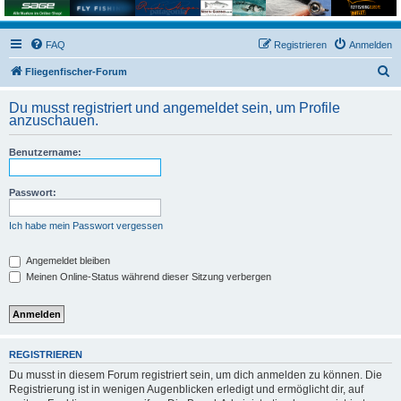
FAQ
Registrieren
Anmelden
S
Fliegenfischer-Forum
u
Du musst registriert und angemeldet sein, um Profile
c
anzuschauen.
h
Benutzername:
e
Passwort:
Ich habe mein Passwort vergessen
Angemeldet bleiben
Meinen Online-Status während dieser Sitzung verbergen
REGISTRIEREN
Du musst in diesem Forum registriert sein, um dich anmelden zu können. Die
Registrierung ist in wenigen Augenblicken erledigt und ermöglicht dir, auf