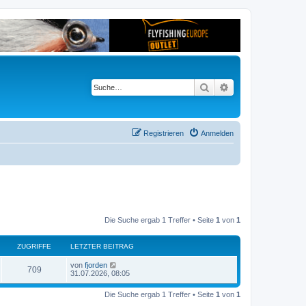
Suche
Erweiterte Suche
Registrieren
Anmelden
Die Suche ergab 1 Treffer • Seite
1
von
1
ZUGRIFFE
LETZTER BEITRAG
von
fjorden
709
31.07.2026, 08:05
Die Suche ergab 1 Treffer • Seite
1
von
1