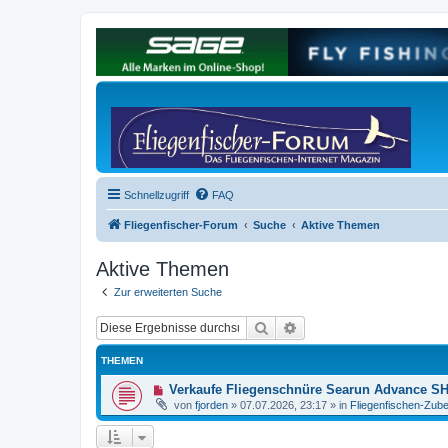
Schnellzugriff
FAQ
Fliegenfischer-Forum
Suche
Aktive Themen
Aktive Themen
Zur erweiterten Suche
Suche
Erweiterte Suche
THEMEN
N
Verkaufe Fliegenschnüre Searun Advance SH
e
von
fjorden
»
07.07.2026, 23:17
» in
Fliegenfischen-Zube
u
e
r
B