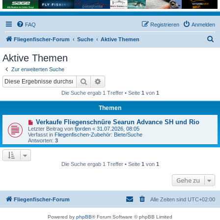
FAQ
Registrieren
Anmelden
S
Fliegenfischer-Forum
Suche
Aktive Themen
u
Aktive Themen
c
Zur erweiterten Suche
h
Suche
Erweiterte Suche
e
Die Suche ergab 1 Treffer • Seite
1
von
1
Themen
N
Verkaufe Fliegenschnüre Searun Advance SH und Rio
e
Letzter Beitrag von
fjorden
«
31.07.2026, 08:05
u
Verfasst in
Fliegenfischen-Zubehör: Biete/Suche
e
Antworten:
3
r
B
e
i
Die Suche ergab 1 Treffer • Seite
1
von
1
t
r
Gehe zu
a
g
Fliegenfischer-Forum
Alle Zeiten sind
UTC+02:00
Powered by
phpBB
® Forum Software © phpBB Limited