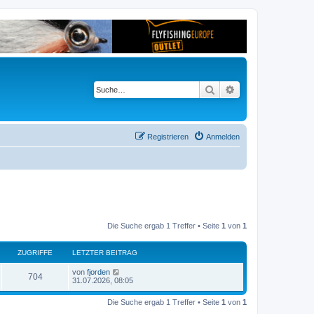
Suche
Erweiterte Suche
Registrieren
Anmelden
Die Suche ergab 1 Treffer • Seite
1
von
1
ZUGRIFFE
LETZTER BEITRAG
von
fjorden
704
31.07.2026, 08:05
Die Suche ergab 1 Treffer • Seite
1
von
1