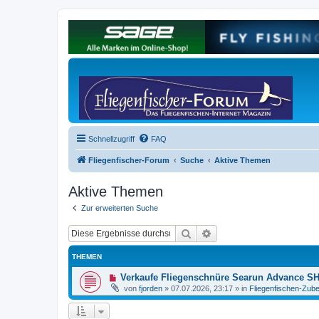
Schnellzugriff
FAQ
Fliegenfischer-Forum
Suche
Aktive Themen
Aktive Themen
Zur erweiterten Suche
Suche
Erweiterte Suche
THEMEN
N
Verkaufe Fliegenschnüre Searun Advance SH
e
von
fjorden
»
07.07.2026, 23:17
» in
Fliegenfischen-Zube
u
e
r
B