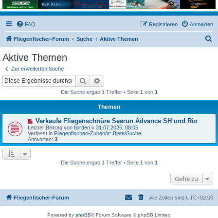
FAQ
Registrieren
Anmelden
S
Fliegenfischer-Forum
Suche
Aktive Themen
u
Aktive Themen
c
Zur erweiterten Suche
h
Suche
Erweiterte Suche
e
Die Suche ergab 1 Treffer • Seite
1
von
1
Themen
N
Verkaufe Fliegenschnüre Searun Advance SH und Rio
e
Letzter Beitrag von
fjorden
«
31.07.2026, 08:05
u
Verfasst in
Fliegenfischen-Zubehör: Biete/Suche
e
Antworten:
3
r
B
e
i
Die Suche ergab 1 Treffer • Seite
1
von
1
t
r
Gehe zu
a
g
Fliegenfischer-Forum
Alle Zeiten sind
UTC+02:00
Powered by
phpBB
® Forum Software © phpBB Limited