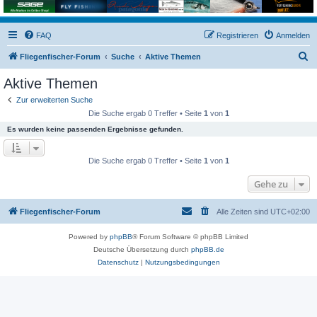
FAQ
Registrieren
Anmelden
S
Fliegenfischer-Forum
Suche
Aktive Themen
u
Aktive Themen
c
Zur erweiterten Suche
h
Die Suche ergab 0 Treffer • Seite
1
von
1
e
Es wurden keine passenden Ergebnisse gefunden.
Die Suche ergab 0 Treffer • Seite
1
von
1
Gehe zu
Fliegenfischer-Forum
Alle Zeiten sind
UTC+02:00
Powered by
phpBB
® Forum Software © phpBB Limited
Deutsche Übersetzung durch
phpBB.de
Datenschutz
|
Nutzungsbedingungen