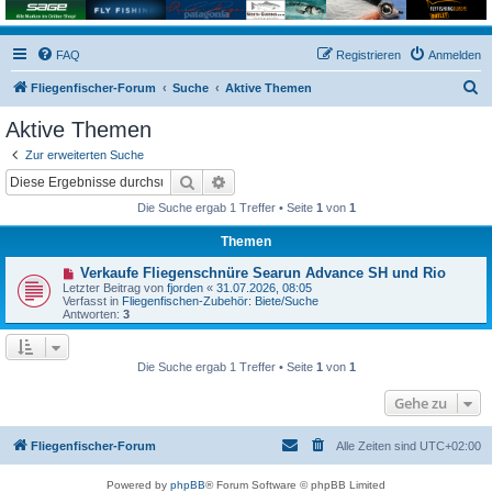
FAQ
Registrieren
Anmelden
S
Fliegenfischer-Forum
Suche
Aktive Themen
u
Aktive Themen
c
Zur erweiterten Suche
h
Suche
Erweiterte Suche
e
Die Suche ergab 1 Treffer • Seite
1
von
1
Themen
N
Verkaufe Fliegenschnüre Searun Advance SH und Rio
e
Letzter Beitrag von
fjorden
«
31.07.2026, 08:05
u
Verfasst in
Fliegenfischen-Zubehör: Biete/Suche
e
Antworten:
3
r
B
e
i
Die Suche ergab 1 Treffer • Seite
1
von
1
t
r
Gehe zu
a
g
Fliegenfischer-Forum
Alle Zeiten sind
UTC+02:00
Powered by
phpBB
® Forum Software © phpBB Limited