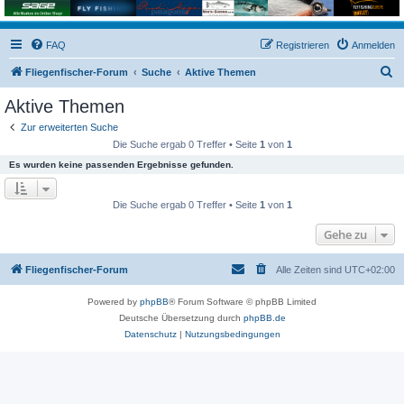
FAQ
Registrieren
Anmelden
S
Fliegenfischer-Forum
Suche
Aktive Themen
u
Aktive Themen
c
Zur erweiterten Suche
h
Die Suche ergab 0 Treffer • Seite
1
von
1
e
Es wurden keine passenden Ergebnisse gefunden.
Die Suche ergab 0 Treffer • Seite
1
von
1
Gehe zu
Fliegenfischer-Forum
Alle Zeiten sind
UTC+02:00
Powered by
phpBB
® Forum Software © phpBB Limited
Deutsche Übersetzung durch
phpBB.de
Datenschutz
|
Nutzungsbedingungen