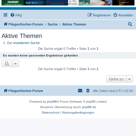
FAQ
Registrieren
Anmelden
S
Fliegenfischer-Forum
Suche
Aktive Themen
u
Aktive Themen
c
Zur erweiterten Suche
h
Die Suche ergab 0 Treffer • Seite
1
von
1
e
Es wurden keine passenden Ergebnisse gefunden.
Die Suche ergab 0 Treffer • Seite
1
von
1
Gehe zu
Fliegenfischer-Forum
Alle Zeiten sind
UTC+02:00
Powered by
phpBB
® Forum Software © phpBB Limited
Deutsche Übersetzung durch
phpBB.de
Datenschutz
|
Nutzungsbedingungen