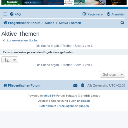
FAQ
Registrieren
Anmelden
S
Fliegenfischer-Forum
Suche
Aktive Themen
u
Aktive Themen
c
Zur erweiterten Suche
h
Die Suche ergab 0 Treffer • Seite
1
von
1
e
Es wurden keine passenden Ergebnisse gefunden.
Die Suche ergab 0 Treffer • Seite
1
von
1
Gehe zu
Fliegenfischer-Forum
Alle Zeiten sind
UTC+02:00
Powered by
phpBB
® Forum Software © phpBB Limited
Deutsche Übersetzung durch
phpBB.de
Datenschutz
|
Nutzungsbedingungen