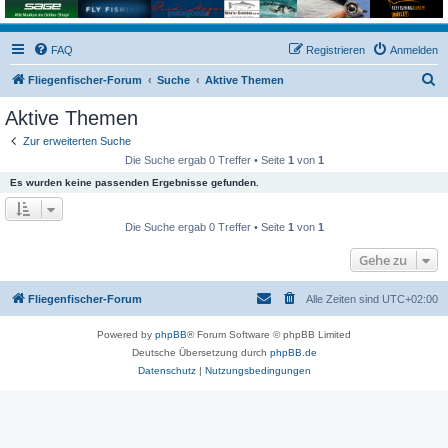
FAQ
Registrieren
Anmelden
S
Fliegenfischer-Forum
Suche
Aktive Themen
u
Aktive Themen
c
Zur erweiterten Suche
h
Die Suche ergab 0 Treffer • Seite
1
von
1
e
Es wurden keine passenden Ergebnisse gefunden.
Die Suche ergab 0 Treffer • Seite
1
von
1
Gehe zu
Fliegenfischer-Forum
Alle Zeiten sind
UTC+02:00
Powered by
phpBB
® Forum Software © phpBB Limited
Deutsche Übersetzung durch
phpBB.de
Datenschutz
|
Nutzungsbedingungen