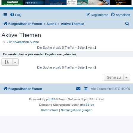
FAQ
Registrieren
Anmelden
S
Fliegenfischer-Forum
Suche
Aktive Themen
u
Aktive Themen
c
Zur erweiterten Suche
h
Die Suche ergab 0 Treffer • Seite
1
von
1
e
Es wurden keine passenden Ergebnisse gefunden.
Die Suche ergab 0 Treffer • Seite
1
von
1
Gehe zu
Fliegenfischer-Forum
Alle Zeiten sind
UTC+02:00
Powered by
phpBB
® Forum Software © phpBB Limited
Deutsche Übersetzung durch
phpBB.de
Datenschutz
|
Nutzungsbedingungen