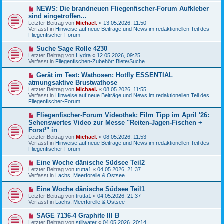
g
B
N
NEWS: Die brandneuen Fliegenfischer-Forum Aufkleber
e
e
sind eingetroffen...
i
u
Letzter Beitrag von
t
Michael.
«
13.05.2026, 11:50
e
Verfasst in
r
Hinweise auf neue Beiträge und News im redaktionellen Teil des
r
Fliegenfischer-Forum
a
B
g
e
N
Suche Sage Rolle 4230
i
e
Letzter Beitrag von
t
Hydra
«
12.05.2026, 09:25
u
Verfasst in
r
Fliegenfischen-Zubehör: Biete/Suche
e
a
r
g
N
Gerät im Test: Wathosen: Hotfly ESSENTIAL
B
e
atmungsaktive Brustwathose
e
u
Letzter Beitrag von
i
Michael.
«
08.05.2026, 11:55
e
Verfasst in
t
Hinweise auf neue Beiträge und News im redaktionellen Teil des
r
Fliegenfischer-Forum
r
B
a
e
g
N
Fliegenfischer-Forum Videothek: Film Tipp im April '26:
i
e
Sehenswertes Video zur Messe "Reiten-Jagen-Fischen +
t
u
r
Forst³" in
e
a
Letzter Beitrag von
Michael.
«
08.05.2026, 11:53
r
g
Verfasst in
Hinweise auf neue Beiträge und News im redaktionellen Teil des
B
Fliegenfischer-Forum
e
i
N
t
Eine Woche dänische Südsee Teil2
e
r
Letzter Beitrag von
trutta1
«
04.05.2026, 21:37
u
a
Verfasst in
Lachs, Meerforelle & Ostsee
e
g
r
N
Eine Woche dänische Südsee Teil1
B
e
Letzter Beitrag von
trutta1
«
04.05.2026, 21:37
e
u
Verfasst in
Lachs, Meerforelle & Ostsee
i
e
t
r
N
SAGE 7136-4 Graphite III B
r
B
e
a
Letzter Beitrag von
stillwater
«
04.05.2026, 20:14
e