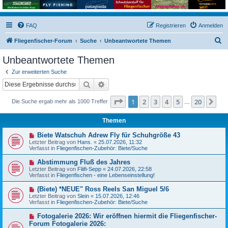
FAQ
Registrieren
Anmelden
S
Fliegenfischer-Forum
Suche
Unbeantwortete Themen
u
Unbeantwortete Themen
c
Zur erweiterten Suche
h
Suche
Erweiterte Suche
e
Seite
1
von
20
1
2
3
4
5
20
Nä
Die Suche ergab mehr als 1000 Treffer
…
Themen
N
Biete Watschuh Adrew Fly für Schuhgröße 43
e
Letzter Beitrag von
Hans.
«
25.07.2026, 11:32
u
Verfasst in
Fliegenfischen-Zubehör: Biete/Suche
e
r
N
Abstimmung Fluß des Jahres
B
e
Letzter Beitrag von
Fliifi-Sepp
«
24.07.2026, 22:58
e
u
Verfasst in
Fliegenfischen - eine Lebenseinstellung!
i
e
t
r
N
(Biete) *NEUE" Ross Reels San Miguel 5/6
r
B
e
a
Letzter Beitrag von
Slein
«
15.07.2026, 12:46
e
u
g
Verfasst in
Fliegenfischen-Zubehör: Biete/Suche
i
e
t
r
N
Fotogalerie 2026: Wir eröffnen hiermit die Fliegenfischer-
r
B
e
a
Forum Fotogalerie 2026:
e
u
g