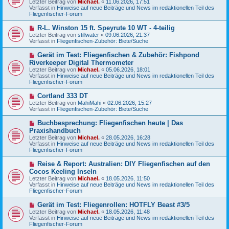
Letzter Beitrag von
Michael.
«
11.06.2026, 17:51
e
g
Verfasst in
Hinweise auf neue Beiträge und News im redaktionellen Teil des
r
Fliegenfischer-Forum
B
e
N
R-L. Winston 15 ft. Speyrute 10 WT - 4-teilig
i
e
Letzter Beitrag von
t
stillwater
«
09.06.2026, 21:37
u
Verfasst in
r
Fliegenfischen-Zubehör: Biete/Suche
e
a
r
g
N
Gerät im Test: Fliegenfischen & Zubehör: Fishpond
B
e
Riverkeeper Digital Thermometer
e
u
Letzter Beitrag von
i
Michael.
«
05.06.2026, 18:01
e
Verfasst in
t
Hinweise auf neue Beiträge und News im redaktionellen Teil des
r
Fliegenfischer-Forum
r
B
a
e
g
N
Cortland 333 DT
i
e
Letzter Beitrag von
t
MahiMahi
«
02.06.2026, 15:27
u
Verfasst in
r
Fliegenfischen-Zubehör: Biete/Suche
e
a
r
g
N
Buchbesprechung: Fliegenfischen heute | Das
B
e
Praxishandbuch
e
u
Letzter Beitrag von
i
Michael.
«
28.05.2026, 16:28
e
Verfasst in
t
Hinweise auf neue Beiträge und News im redaktionellen Teil des
r
Fliegenfischer-Forum
r
B
a
e
g
N
Reise & Report: Australien: DIY Fliegenfischen auf den
i
e
Cocos Keeling Inseln
t
u
r
Letzter Beitrag von
Michael.
«
18.05.2026, 11:50
e
a
Verfasst in
Hinweise auf neue Beiträge und News im redaktionellen Teil des
r
g
Fliegenfischer-Forum
B
e
N
Gerät im Test: Fliegenrollen: HOTFLY Beast #3/5
i
e
Letzter Beitrag von
t
Michael.
«
18.05.2026, 11:48
u
Verfasst in
r
Hinweise auf neue Beiträge und News im redaktionellen Teil des
e
Fliegenfischer-Forum
a
r