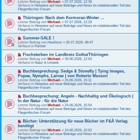
Letzter Beitrag von
i
Michael.
«
07.07.2026, 12:30
e
Verfasst in
t
Hinweise auf neue Beiträge und News im redaktionellen Teil des
r
Fliegenfischer-Forum
r
B
a
e
g
N
Thüringen: Nach dem Kormoran-Winter …
i
e
Letzter Beitrag von
t
Michael.
«
07.07.2026, 12:29
u
Verfasst in
r
Hinweise auf neue Beiträge und News im redaktionellen Teil des
e
Fliegenfischer-Forum
a
r
g
B
N
Summer-SALE !
e
e
Letzter Beitrag von
Heußerer
«
05.07.2026, 08:47
i
u
Verfasst in
Partner
t
e
r
r
N
Fischsterben im Landkreis Gotha/Thüringen
a
B
e
g
Letzter Beitrag von
Michael.
«
30.06.2026, 12:54
e
u
Verfasst in
Natur & Umwelt
i
e
t
r
N
Buchbesprechung: Sedge & Stonefly | Tying Images,
r
B
e
a
Pupae, Nymphs, Larvae | von Roberto Messori
e
u
g
Letzter Beitrag von
i
Michael.
«
26.06.2026, 15:11
e
Verfasst in
t
Hinweise auf neue Beiträge und News im redaktionellen Teil des
r
Fliegenfischer-Forum
r
B
a
e
g
N
Buchbesprechung: Angeln - Nachhaltig und Ökologisch |
i
e
In der Natur - für die Natur
t
u
r
Letzter Beitrag von
Michael.
«
24.06.2026, 15:54
e
a
Verfasst in
Hinweise auf neue Beiträge und News im redaktionellen Teil des
r
g
Fliegenfischer-Forum
B
e
N
Bücher: Unterstützung für neue Bücher im F&Ä Verlag
i
e
benötigt
t
u
r
Letzter Beitrag von
Michael.
«
24.06.2026, 15:52
e
a
Verfasst in
Hinweise auf neue Beiträge und News im redaktionellen Teil des
r
g
Fliegenfischer-Forum
B