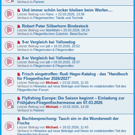
u
Verfasst in
t
Partner
e
r
r
a
N
Und immer schön locker bleiben beim Werfen....
B
g
e
Letzter Beitrag von
Hans.
«
22.03.2026, 13:36
e
u
Verfasst in
Fliegenwerfen: Taktik und Technik
i
e
t
r
N
Robert Peter Silberhorn Bindestock
r
B
e
a
Letzter Beitrag von
MahiMahi
«
20.03.2026, 08:24
e
u
g
Verfasst in
Fliegenfischen-Zubehör: Biete/Suche
i
e
t
r
N
9-er Vergleich bei Yellowdog
r
B
e
a
Letzter Beitrag von
pitt
«
16.03.2026, 20:52
e
u
g
Verfasst in
Fliegenruten & Fliegenrollen
i
e
t
r
N
8-er Vergleich bei Yellowdog
r
B
e
a
Letzter Beitrag von
pitt
«
03.03.2026, 19:37
e
u
g
Verfasst in
Fliegenruten & Fliegenrollen
i
e
t
r
N
Frisch eingetroffen: Rudi Heger-Katalog - das "Handbuch
r
B
e
a
für Fliegenfischer 2026/2027"
e
u
g
Letzter Beitrag von
i
Michael.
«
23.02.2026, 11:33
e
Verfasst in
t
Hinweise auf neue Beiträge und News im redaktionellen Teil des
r
Fliegenfischer-Forum
r
B
a
e
g
N
Flyfishing Europe: Die Saison beginnt – Einladung zur
i
e
Frühjahrs-Fliegenfischermesse am 07.03.2026
t
u
r
Letzter Beitrag von
Michael.
«
19.02.2026, 14:39
e
a
Verfasst in
Partner
r
g
B
N
Buchbesprechung: Tauch ein in die Wunderwelt der
e
e
Fische
i
u
t
Letzter Beitrag von
Michael.
«
18.02.2026, 11:43
e
r
Verfasst in
Hinweise auf neue Beiträge und News im redaktionellen Teil des
r
a
Fliegenfischer-Forum