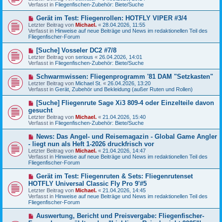
u
g
Verfasst in
Fliegenfischen-Zubehör: Biete/Suche
i
e
t
r
N
Gerät im Test: Fliegenrollen: HOTFLY VIPER #3/4
r
B
e
a
Letzter Beitrag von
Michael.
«
28.04.2026, 11:55
e
u
g
Verfasst in
Hinweise auf neue Beiträge und News im redaktionellen Teil des
i
e
Fliegenfischer-Forum
t
r
r
B
N
[Suche] Vosseler DC2 #7/8
a
e
e
g
Letzter Beitrag von
serious
«
26.04.2026, 14:01
i
u
Verfasst in
Fliegenfischen-Zubehör: Biete/Suche
t
e
r
r
N
Schwarmwissen: Fliegenprogramm '81 DAM "Setzkasten"
a
B
e
g
Letzter Beitrag von
Michael St.
«
26.04.2026, 13:20
e
u
Verfasst in
Gerät, Zubehör und Bekleidung (außer Ruten und Rollen)
i
e
t
r
N
[Suche] Fliegenrute Sage Xi3 809-4 oder Einzelteile davon
r
B
e
a
gesucht
e
u
g
Letzter Beitrag von
i
Michael.
«
21.04.2026, 15:40
e
Verfasst in
t
Fliegenfischen-Zubehör: Biete/Suche
r
r
B
a
N
News: Das Angel- und Reisemagazin - Global Game Angler
e
g
e
- liegt nun als Heft 1-2026 druckfrisch vor
i
u
t
Letzter Beitrag von
Michael.
«
21.04.2026, 14:47
e
r
Verfasst in
Hinweise auf neue Beiträge und News im redaktionellen Teil des
r
a
Fliegenfischer-Forum
B
g
e
N
Gerät im Test: Fliegenruten & Sets: Fliegenrutenset
i
e
HOTFLY Universal Classic Fly Pro 9'#5
t
u
r
Letzter Beitrag von
Michael.
«
21.04.2026, 14:45
e
a
Verfasst in
Hinweise auf neue Beiträge und News im redaktionellen Teil des
r
g
Fliegenfischer-Forum
B
e
N
Auswertung, Bericht und Preisvergabe: Fliegenfischer-
i
e