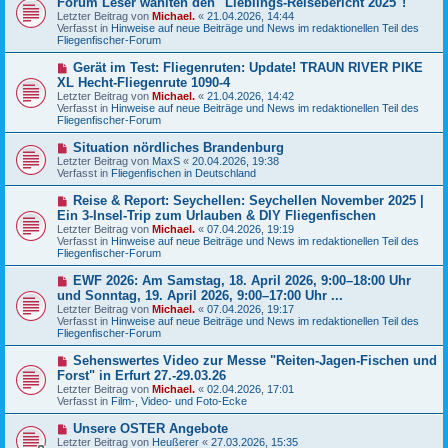
Forum Leser wählten den "Lieblings-Reisebericht 2025"!
t
u
r
Letzter Beitrag von
Michael.
«
21.04.2026, 14:44
e
a
Verfasst in
Hinweise auf neue Beiträge und News im redaktionellen Teil des
r
g
Fliegenfischer-Forum
B
e
N
Gerät im Test: Fliegenruten: Update! TRAUN RIVER PIKE
i
e
XL Hecht-Fliegenrute 1090-4
t
u
r
Letzter Beitrag von
Michael.
«
21.04.2026, 14:42
e
a
Verfasst in
Hinweise auf neue Beiträge und News im redaktionellen Teil des
r
g
Fliegenfischer-Forum
B
e
N
Situation nördliches Brandenburg
i
e
Letzter Beitrag von
t
MaxS
«
20.04.2026, 19:38
u
Verfasst in
r
Fliegenfischen in Deutschland
e
a
r
g
N
Reise & Report: Seychellen: Seychellen November 2025 |
B
e
Ein 3-Insel-Trip zum Urlauben & DIY Fliegenfischen
e
u
Letzter Beitrag von
i
Michael.
«
07.04.2026, 19:19
e
Verfasst in
t
Hinweise auf neue Beiträge und News im redaktionellen Teil des
r
Fliegenfischer-Forum
r
B
a
e
g
N
EWF 2026: Am Samstag, 18. April 2026, 9:00–18:00 Uhr
i
e
und Sonntag, 19. April 2026, 9:00–17:00 Uhr ...
t
u
r
Letzter Beitrag von
Michael.
«
07.04.2026, 19:17
e
a
Verfasst in
Hinweise auf neue Beiträge und News im redaktionellen Teil des
r
g
Fliegenfischer-Forum
B
e
N
Sehenswertes Video zur Messe "Reiten-Jagen-Fischen und
i
e
Forst" in Erfurt 27.-29.03.26
t
u
r
Letzter Beitrag von
Michael.
«
02.04.2026, 17:01
e
a
Verfasst in
Film-, Video- und Foto-Ecke
r
g
B
N
Unsere OSTER Angebote
e
e
Letzter Beitrag von
i
Heußerer
«
27.03.2026, 15:35