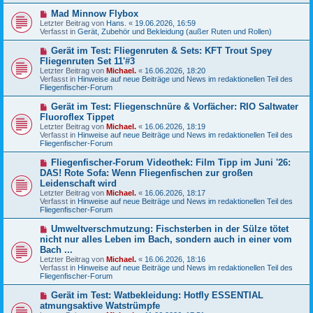
e
N
Mad Minnow Flybox
i
e
Letzter Beitrag von
t
Hans.
«
19.06.2026, 16:59
u
Verfasst in
r
Gerät, Zubehör und Bekleidung (außer Ruten und Rollen)
e
a
r
g
N
Gerät im Test: Fliegenruten & Sets: KFT Trout Spey
B
e
Fliegenruten Set 11'#3
e
u
Letzter Beitrag von
i
Michael.
«
16.06.2026, 18:20
e
Verfasst in
t
Hinweise auf neue Beiträge und News im redaktionellen Teil des
r
Fliegenfischer-Forum
r
B
a
e
g
N
Gerät im Test: Fliegenschnüre & Vorfächer: RIO Saltwater
i
e
Fluoroflex Tippet
t
u
r
Letzter Beitrag von
Michael.
«
16.06.2026, 18:19
e
a
Verfasst in
Hinweise auf neue Beiträge und News im redaktionellen Teil des
r
g
Fliegenfischer-Forum
B
e
N
Fliegenfischer-Forum Videothek: Film Tipp im Juni '26:
i
e
DAS! Rote Sofa: Wenn Fliegenfischen zur großen
t
u
r
Leidenschaft wird
e
a
Letzter Beitrag von
Michael.
«
16.06.2026, 18:17
r
g
Verfasst in
Hinweise auf neue Beiträge und News im redaktionellen Teil des
B
Fliegenfischer-Forum
e
i
N
t
Umweltverschmutzung: Fischsterben in der Sülze tötet
e
r
nicht nur alles Leben im Bach, sondern auch in einer vom
u
a
Bach ...
e
g
Letzter Beitrag von
Michael.
«
16.06.2026, 18:16
r
Verfasst in
Hinweise auf neue Beiträge und News im redaktionellen Teil des
B
Fliegenfischer-Forum
e
i
N
t
Gerät im Test: Watbekleidung: Hotfly ESSENTIAL
e
r
atmungsaktive Watstrümpfe
u
a