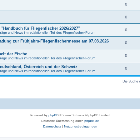
0
0
s "Handbuch für Fliegenfischer 2026/2027"
0
räge und News im redaktionellen Teil des Fliegenfischer-Forum
ladung zur Frühjahrs-Fliegenfischermesse am 07.03.2026
0
elt der Fische
0
räge und News im redaktionellen Teil des Fliegenfischer-Forum
 Deutschland, Österreich und der Schweiz
0
räge und News im redaktionellen Teil des Fliegenfischer-Forum
Die Suche 
Powered by
phpBB
® Forum Software © phpBB Limited
Deutsche Übersetzung durch
phpBB.de
Datenschutz
|
Nutzungsbedingungen