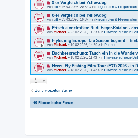
e
a
N
9-er Vergleich bei Yellowdog
i
r
g
e
t
von
pitt
»
16.03.2026, 20:52
» in
Fliegenruten & Fliegenrollen
B
u
r
e
e
a
N
8-er Vergleich bei Yellowdog
i
r
g
e
t
von
pitt
»
03.03.2026, 19:37
» in
Fliegenruten & Fliegenrollen
B
u
r
e
e
a
N
Frisch eingetroffen: Rudi Heger-Katalog - da
i
r
g
e
t
von
Michael.
»
23.02.2026, 11:33
» in
Hinweise auf neue Beit
B
u
r
e
e
a
N
Flyfishing Europe: Die Saison beginnt – Ein
i
r
g
e
t
von
Michael.
»
19.02.2026, 14:39
» in
Partner
B
u
r
e
e
a
N
Buchbesprechung: Tauch ein in die Wunderw
i
r
g
e
t
von
Michael.
»
18.02.2026, 11:43
» in
Hinweise auf neue Beit
B
u
r
e
e
a
N
News: Fly Fishing Film Tour (F3T) 2026 - in
i
r
g
e
t
von
Michael.
»
18.02.2026, 11:42
» in
Hinweise auf neue Beit
B
u
r
e
e
a
i
r
g
t
B
r
e
a
Zur erweiterten Suche
i
g
t
r
a
Fliegenfischer-Forum
g