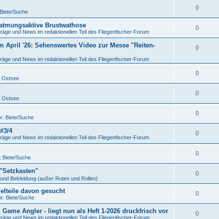
0
 Biete/Suche
 atmungsaktive Brustwathose
0
räge und News im redaktionellen Teil des Fliegenfischer-Forum
m April '26: Sehenswertes Video zur Messe "Reiten-
0
räge und News im redaktionellen Teil des Fliegenfischer-Forum
0
& Ostsee
0
& Ostsee
0
r: Biete/Suche
#3/4
0
räge und News im redaktionellen Teil des Fliegenfischer-Forum
0
: Biete/Suche
"Setzkasten"
0
und Bekleidung (außer Ruten und Rollen)
elteile davon gesucht
0
r: Biete/Suche
Game Angler - liegt nun als Heft 1-2026 druckfrisch vor
0
träge und News im redaktionellen Teil des Fliegenfischer-Forum