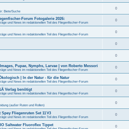
0
r: Biete/Suche
liegenfischer-Forum Fotogalerie 2026:
0
träge und News im redaktionellen Teil des Fliegenfischer-Forum
0
träge und News im redaktionellen Teil des Fliegenfischer-Forum
0
0
 Images, Pupae, Nymphs, Larvae | von Roberto Messori
0
räge und News im redaktionellen Teil des Fliegenfischer-Forum
logisch | In der Natur - für die Natur
0
träge und News im redaktionellen Teil des Fliegenfischer-Forum
&Ä Verlag benötigt
0
träge und News im redaktionellen Teil des Fliegenfischer-Forum
0
eidung (außer Ruten und Rollen)
t Spey Fliegenruten Set 11'#3
0
träge und News im redaktionellen Teil des Fliegenfischer-Forum
IO Saltwater Fluoroflex Tippet
0
träge und News im redaktionellen Teil des Fliegenfischer-Forum