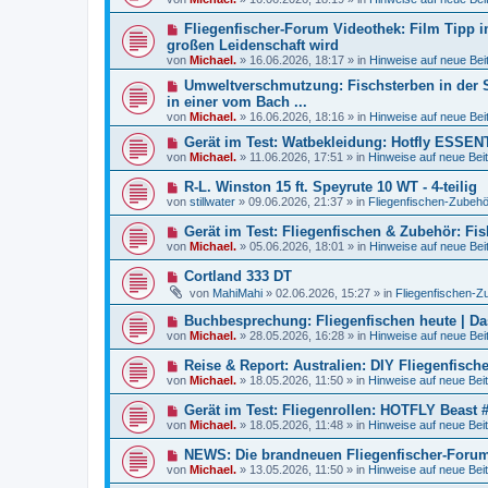
B
u
r
e
e
a
N
Fliegenfischer-Forum Videothek: Film Tipp i
i
r
g
e
t
großen Leidenschaft wird
B
u
r
von
e
Michael.
»
16.06.2026, 18:17
» in
Hinweise auf neue Bei
e
a
i
r
g
N
Umweltverschmutzung: Fischsterben in der Sü
t
B
e
r
in einer vom Bach ...
e
u
a
von
Michael.
»
16.06.2026, 18:16
» in
Hinweise auf neue Bei
i
e
g
t
r
N
Gerät im Test: Watbekleidung: Hotfly ESSE
r
B
e
von
a
Michael.
»
11.06.2026, 17:51
» in
Hinweise auf neue Beit
e
u
g
i
e
N
R-L. Winston 15 ft. Speyrute 10 WT - 4-teilig
t
r
e
r
von
stillwater
»
09.06.2026, 21:37
» in
Fliegenfischen-Zubehö
B
u
a
e
e
g
N
Gerät im Test: Fliegenfischen & Zubehör: Fi
i
r
e
t
von
Michael.
»
05.06.2026, 18:01
» in
Hinweise auf neue Bei
B
u
r
e
e
a
N
Cortland 333 DT
i
r
g
e
t
von
MahiMahi
»
02.06.2026, 15:27
» in
Fliegenfischen-Z
B
u
r
e
e
a
N
Buchbesprechung: Fliegenfischen heute | D
i
r
g
e
t
von
Michael.
»
28.05.2026, 16:28
» in
Hinweise auf neue Bei
B
u
r
e
e
a
N
Reise & Report: Australien: DIY Fliegenfisch
i
r
g
e
t
von
Michael.
»
18.05.2026, 11:50
» in
Hinweise auf neue Beit
B
u
r
e
e
a
N
Gerät im Test: Fliegenrollen: HOTFLY Beast #
i
r
g
e
t
von
Michael.
»
18.05.2026, 11:48
» in
Hinweise auf neue Beit
B
u
r
e
e
a
N
NEWS: Die brandneuen Fliegenfischer-Forum A
i
r
g
e
t
von
Michael.
»
13.05.2026, 11:50
» in
Hinweise auf neue Beit
B
u
r
e