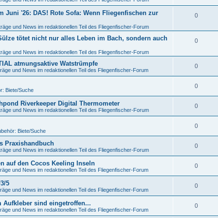
m Juni '26: DAS! Rote Sofa: Wenn Fliegenfischen zur
0
träge und News im redaktionellen Teil des Fliegenfischer-Forum
lze tötet nicht nur alles Leben im Bach, sondern auch
0
träge und News im redaktionellen Teil des Fliegenfischer-Forum
NTIAL atmungsaktive Watstrümpfe
0
räge und News im redaktionellen Teil des Fliegenfischer-Forum
0
r: Biete/Suche
shpond Riverkeeper Digital Thermometer
0
träge und News im redaktionellen Teil des Fliegenfischer-Forum
0
ubehör: Biete/Suche
as Praxishandbuch
0
träge und News im redaktionellen Teil des Fliegenfischer-Forum
en auf den Cocos Keeling Inseln
0
räge und News im redaktionellen Teil des Fliegenfischer-Forum
3/5
0
räge und News im redaktionellen Teil des Fliegenfischer-Forum
ufkleber sind eingetroffen...
0
räge und News im redaktionellen Teil des Fliegenfischer-Forum