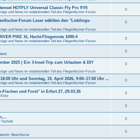
utenset HOTFLY Universal Classic Fly Pro 9'#5
0
träge und News im redaktionellen Teil des Fliegenfischer-Forum
enfischer-Forum Leser wählten den "Lieblings-
0
träge und News im redaktionellen Teil des Fliegenfischer-Forum
 RIVER PIKE XL Hecht-Fliegenrute 1090-4
0
träge und News im redaktionellen Teil des Fliegenfischer-Forum
0
hland
mber 2025 | Ein 3-Insel-Trip zum Urlauben & DIY
0
träge und News im redaktionellen Teil des Fliegenfischer-Forum
8:00 Uhr und Sonntag, 19. April 2026, 9:00–17:00 Uhr ...
0
träge und News im redaktionellen Teil des Fliegenfischer-Forum
Fischen und Forst" in Erfurt 27.-29.03.26
0
o-Ecke
0
....
0
d Technik
0
ubehör: Biete/Suche