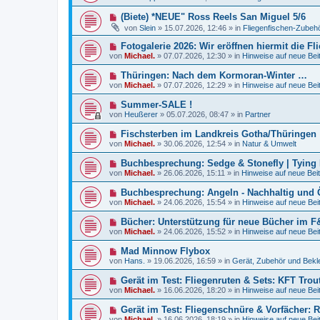
u
e
e
N
(Biete) *NEUE" Ross Reels San Miguel 5/6
i
r
e
t
von
Slein
»
15.07.2026, 12:46
» in
Fliegenfischen-Zubehö
B
u
r
e
e
a
N
Fotogalerie 2026: Wir eröffnen hiermit die F
i
r
g
e
t
von
Michael.
»
07.07.2026, 12:30
» in
Hinweise auf neue Bei
B
u
r
e
e
a
N
Thüringen: Nach dem Kormoran-Winter …
i
r
g
e
t
von
Michael.
»
07.07.2026, 12:29
» in
Hinweise auf neue Bei
B
u
r
e
e
a
N
Summer-SALE !
i
r
g
e
t
von
Heußerer
»
05.07.2026, 08:47
» in
Partner
B
u
r
e
e
a
N
Fischsterben im Landkreis Gotha/Thüringen
i
r
g
e
t
von
Michael.
»
30.06.2026, 12:54
» in
Natur & Umwelt
B
u
r
e
e
a
N
Buchbesprechung: Sedge & Stonefly | Tying
i
r
g
e
t
von
Michael.
»
26.06.2026, 15:11
» in
Hinweise auf neue Beit
B
u
r
e
e
a
N
Buchbesprechung: Angeln - Nachhaltig und Öko
i
r
g
e
t
von
Michael.
»
24.06.2026, 15:54
» in
Hinweise auf neue Bei
B
u
r
e
e
a
N
Bücher: Unterstützung für neue Bücher im F
i
r
g
e
t
von
Michael.
»
24.06.2026, 15:52
» in
Hinweise auf neue Bei
B
u
r
e
e
a
N
Mad Minnow Flybox
i
r
g
e
t
von
Hans.
»
19.06.2026, 16:59
» in
Gerät, Zubehör und Bekl
B
u
r
e
e
a
N
Gerät im Test: Fliegenruten & Sets: KFT Trou
i
r
g
e
t
von
Michael.
»
16.06.2026, 18:20
» in
Hinweise auf neue Bei
B
u
r
e
e
a
N
Gerät im Test: Fliegenschnüre & Vorfächer: R
i
r
g
e
t
von
Michael.
»
16.06.2026, 18:19
» in
Hinweise auf neue Bei