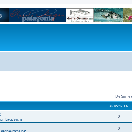
Die Suche 
ANTWORTEN
3
0
ör: Biete/Suche
0
 Lebenseinstellung!