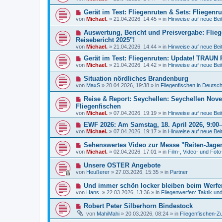
u
r
e
e
a
N
Gerät im Test: Fliegenruten & Sets: Fliegenr
i
r
g
e
t
von
Michael.
»
21.04.2026, 14:45
» in
Hinweise auf neue Bei
B
u
r
e
e
a
N
Auswertung, Bericht und Preisvergabe: Flieg
i
r
g
e
t
Reisebericht 2025"!
B
u
r
von
e
Michael.
»
21.04.2026, 14:44
» in
Hinweise auf neue Bei
e
a
i
r
g
N
Gerät im Test: Fliegenruten: Update! TRAUN
t
B
e
r
von
Michael.
»
21.04.2026, 14:42
» in
Hinweise auf neue Bei
e
u
a
i
e
g
N
Situation nördliches Brandenburg
t
r
e
r
von
MaxS
»
20.04.2026, 19:38
» in
Fliegenfischen in Deutsc
B
u
a
e
e
g
N
Reise & Report: Seychellen: Seychellen Nove
i
r
e
t
Fliegenfischen
B
u
r
von
e
Michael.
»
07.04.2026, 19:19
» in
Hinweise auf neue Bei
e
a
i
r
g
N
EWF 2026: Am Samstag, 18. April 2026, 9:00–1
t
B
e
r
von
Michael.
»
07.04.2026, 19:17
» in
Hinweise auf neue Bei
e
u
a
i
e
g
N
Sehenswertes Video zur Messe "Reiten-Jagen-
t
r
e
r
von
Michael.
»
02.04.2026, 17:01
» in
Film-, Video- und Fot
B
u
a
e
e
g
N
Unsere OSTER Angebote
i
r
e
t
von
Heußerer
»
27.03.2026, 15:35
» in
Partner
B
u
r
e
e
a
N
Und immer schön locker bleiben beim Werfen
i
r
g
e
t
von
Hans.
»
22.03.2026, 13:36
» in
Fliegenwerfen: Taktik un
B
u
r
e
e
a
N
Robert Peter Silberhorn Bindestock
i
r
g
e
t
von
MahiMahi
»
20.03.2026, 08:24
» in
Fliegenfischen-Z
B
u
r
e