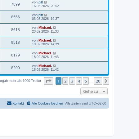
von
pitt
7899
16.03.2026, 20:52
von
pitt
8566
03.03.2026, 19:37
von
Michael.
8618
23.02.2026, 11:33
von
Michael.
9518
19.02.2026, 14:39
von
Michael.
8179
18.02.2026, 11:43
von
Michael.
8200
18.02.2026, 11:42
Seite
1
von
20
1
2
3
4
5
20
Nächste
ergab mehr als 1000 Treffer
…
Gehe zu
Kontakt
Alle Cookies löschen
Alle Zeiten sind
UTC+02:00