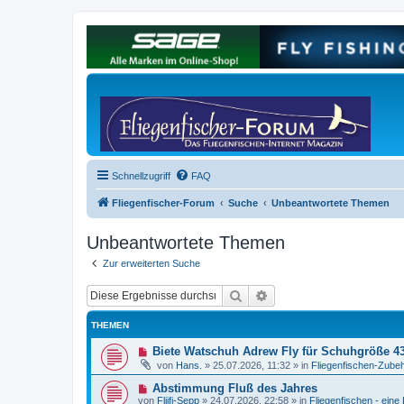
Schnellzugriff
FAQ
Fliegenfischer-Forum
Suche
Unbeantwortete Themen
Unbeantwortete Themen
Zur erweiterten Suche
Suche
Erweiterte Suche
THEMEN
N
Biete Watschuh Adrew Fly für Schuhgröße 4
e
von
Hans.
»
25.07.2026, 11:32
» in
Fliegenfischen-Zubeh
u
e
N
Abstimmung Fluß des Jahres
r
e
von
Fliifi-Sepp
»
24.07.2026, 22:58
» in
Fliegenfischen - eine
B