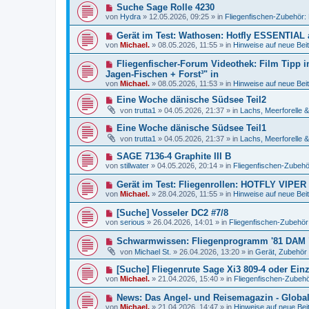
e
a
N
Suche Sage Rolle 4230
i
r
g
e
t
von
Hydra
»
12.05.2026, 09:25
» in
Fliegenfischen-Zubehör:
B
u
r
e
e
a
N
Gerät im Test: Wathosen: Hotfly ESSENTIAL
i
r
g
e
t
von
Michael.
»
08.05.2026, 11:55
» in
Hinweise auf neue Beit
B
u
r
e
e
a
N
Fliegenfischer-Forum Videothek: Film Tipp i
i
r
g
e
t
Jagen-Fischen + Forst³" in
B
u
r
von
e
Michael.
»
08.05.2026, 11:53
» in
Hinweise auf neue Beit
e
a
i
r
g
N
Eine Woche dänische Südsee Teil2
t
B
e
r
von
trutta1
»
04.05.2026, 21:37
» in
Lachs, Meerforelle 
e
u
a
i
e
g
N
Eine Woche dänische Südsee Teil1
t
r
e
r
von
trutta1
»
04.05.2026, 21:37
» in
Lachs, Meerforelle 
B
u
a
e
e
g
N
SAGE 7136-4 Graphite III B
i
r
e
t
von
stillwater
»
04.05.2026, 20:14
» in
Fliegenfischen-Zubehö
B
u
r
e
e
a
N
Gerät im Test: Fliegenrollen: HOTFLY VIPER 
i
r
g
e
t
von
Michael.
»
28.04.2026, 11:55
» in
Hinweise auf neue Beit
B
u
r
e
e
a
N
[Suche] Vosseler DC2 #7/8
i
r
g
e
t
von
serious
»
26.04.2026, 14:01
» in
Fliegenfischen-Zubehör
B
u
r
e
e
a
N
Schwarmwissen: Fliegenprogramm '81 DAM 
i
r
g
e
t
von
Michael St.
»
26.04.2026, 13:20
» in
Gerät, Zubehör 
B
u
r
e
e
a
N
[Suche] Fliegenrute Sage Xi3 809-4 oder Einz
i
r
g
e
t
von
Michael.
»
21.04.2026, 15:40
» in
Fliegenfischen-Zubehö
B
u
r
e
e
a
N
News: Das Angel- und Reisemagazin - Global 
i
r
g
e
t
von
Michael.
»
21.04.2026, 14:47
» in
Hinweise auf neue Bei
B