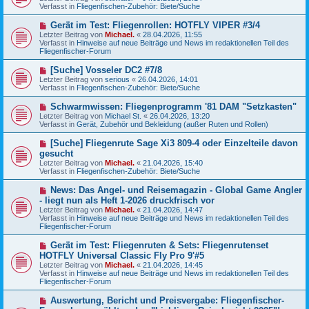
u
g
Verfasst in
Fliegenfischen-Zubehör: Biete/Suche
i
e
t
r
N
Gerät im Test: Fliegenrollen: HOTFLY VIPER #3/4
r
B
e
a
Letzter Beitrag von
Michael.
«
28.04.2026, 11:55
e
u
g
Verfasst in
Hinweise auf neue Beiträge und News im redaktionellen Teil des
i
e
Fliegenfischer-Forum
t
r
r
B
N
[Suche] Vosseler DC2 #7/8
a
e
e
g
Letzter Beitrag von
serious
«
26.04.2026, 14:01
i
u
Verfasst in
Fliegenfischen-Zubehör: Biete/Suche
t
e
r
r
N
Schwarmwissen: Fliegenprogramm '81 DAM "Setzkasten"
a
B
e
g
Letzter Beitrag von
Michael St.
«
26.04.2026, 13:20
e
u
Verfasst in
Gerät, Zubehör und Bekleidung (außer Ruten und Rollen)
i
e
t
r
N
[Suche] Fliegenrute Sage Xi3 809-4 oder Einzelteile davon
r
B
e
a
gesucht
e
u
g
Letzter Beitrag von
i
Michael.
«
21.04.2026, 15:40
e
Verfasst in
t
Fliegenfischen-Zubehör: Biete/Suche
r
r
B
a
N
News: Das Angel- und Reisemagazin - Global Game Angler
e
g
e
- liegt nun als Heft 1-2026 druckfrisch vor
i
u
t
Letzter Beitrag von
Michael.
«
21.04.2026, 14:47
e
r
Verfasst in
Hinweise auf neue Beiträge und News im redaktionellen Teil des
r
a
Fliegenfischer-Forum
B
g
e
N
Gerät im Test: Fliegenruten & Sets: Fliegenrutenset
i
e
HOTFLY Universal Classic Fly Pro 9'#5
t
u
r
Letzter Beitrag von
Michael.
«
21.04.2026, 14:45
e
a
Verfasst in
Hinweise auf neue Beiträge und News im redaktionellen Teil des
r
g
Fliegenfischer-Forum
B
e
N
Auswertung, Bericht und Preisvergabe: Fliegenfischer-
i
e