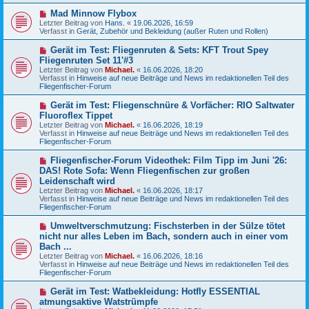
e
N
Mad Minnow Flybox
i
e
Letzter Beitrag von
t
Hans.
«
19.06.2026, 16:59
u
Verfasst in
r
Gerät, Zubehör und Bekleidung (außer Ruten und Rollen)
e
a
r
g
N
Gerät im Test: Fliegenruten & Sets: KFT Trout Spey
B
e
Fliegenruten Set 11'#3
e
u
Letzter Beitrag von
i
Michael.
«
16.06.2026, 18:20
e
Verfasst in
t
Hinweise auf neue Beiträge und News im redaktionellen Teil des
r
Fliegenfischer-Forum
r
B
a
e
g
N
Gerät im Test: Fliegenschnüre & Vorfächer: RIO Saltwater
i
e
Fluoroflex Tippet
t
u
r
Letzter Beitrag von
Michael.
«
16.06.2026, 18:19
e
a
Verfasst in
Hinweise auf neue Beiträge und News im redaktionellen Teil des
r
g
Fliegenfischer-Forum
B
e
N
Fliegenfischer-Forum Videothek: Film Tipp im Juni '26:
i
e
DAS! Rote Sofa: Wenn Fliegenfischen zur großen
t
u
r
Leidenschaft wird
e
a
Letzter Beitrag von
Michael.
«
16.06.2026, 18:17
r
g
Verfasst in
Hinweise auf neue Beiträge und News im redaktionellen Teil des
B
Fliegenfischer-Forum
e
i
N
t
Umweltverschmutzung: Fischsterben in der Sülze tötet
e
r
nicht nur alles Leben im Bach, sondern auch in einer vom
u
a
Bach ...
e
g
Letzter Beitrag von
Michael.
«
16.06.2026, 18:16
r
Verfasst in
Hinweise auf neue Beiträge und News im redaktionellen Teil des
B
Fliegenfischer-Forum
e
i
N
t
Gerät im Test: Watbekleidung: Hotfly ESSENTIAL
e
r
atmungsaktive Watstrümpfe
u
a