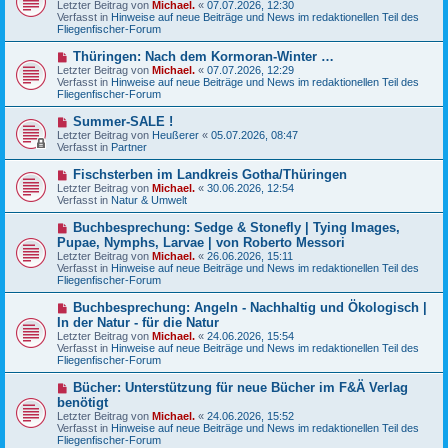
Letzter Beitrag von
i
Michael.
«
07.07.2026, 12:30
e
Verfasst in
t
Hinweise auf neue Beiträge und News im redaktionellen Teil des
r
Fliegenfischer-Forum
r
B
a
e
g
N
Thüringen: Nach dem Kormoran-Winter …
i
e
Letzter Beitrag von
t
Michael.
«
07.07.2026, 12:29
u
Verfasst in
r
Hinweise auf neue Beiträge und News im redaktionellen Teil des
e
Fliegenfischer-Forum
a
r
g
B
N
Summer-SALE !
e
e
Letzter Beitrag von
Heußerer
«
05.07.2026, 08:47
i
u
Verfasst in
Partner
t
e
r
r
N
Fischsterben im Landkreis Gotha/Thüringen
a
B
e
g
Letzter Beitrag von
Michael.
«
30.06.2026, 12:54
e
u
Verfasst in
Natur & Umwelt
i
e
t
r
N
Buchbesprechung: Sedge & Stonefly | Tying Images,
r
B
e
a
Pupae, Nymphs, Larvae | von Roberto Messori
e
u
g
Letzter Beitrag von
i
Michael.
«
26.06.2026, 15:11
e
Verfasst in
t
Hinweise auf neue Beiträge und News im redaktionellen Teil des
r
Fliegenfischer-Forum
r
B
a
e
g
N
Buchbesprechung: Angeln - Nachhaltig und Ökologisch |
i
e
In der Natur - für die Natur
t
u
r
Letzter Beitrag von
Michael.
«
24.06.2026, 15:54
e
a
Verfasst in
Hinweise auf neue Beiträge und News im redaktionellen Teil des
r
g
Fliegenfischer-Forum
B
e
N
Bücher: Unterstützung für neue Bücher im F&Ä Verlag
i
e
benötigt
t
u
r
Letzter Beitrag von
Michael.
«
24.06.2026, 15:52
e
a
Verfasst in
Hinweise auf neue Beiträge und News im redaktionellen Teil des
r
g
Fliegenfischer-Forum
B