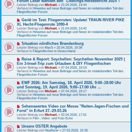
Forum Leser wählten den "Lieblings-Reisebericht 2025"!
t
u
r
Letzter Beitrag von
Michael.
«
21.04.2026, 14:44
e
a
Verfasst in
Hinweise auf neue Beiträge und News im redaktionellen Teil des
r
g
Fliegenfischer-Forum
B
e
N
Gerät im Test: Fliegenruten: Update! TRAUN RIVER PIKE
i
e
XL Hecht-Fliegenrute 1090-4
t
u
r
Letzter Beitrag von
Michael.
«
21.04.2026, 14:42
e
a
Verfasst in
Hinweise auf neue Beiträge und News im redaktionellen Teil des
r
g
Fliegenfischer-Forum
B
e
N
Situation nördliches Brandenburg
i
e
Letzter Beitrag von
t
MaxS
«
20.04.2026, 19:38
u
Verfasst in
r
Fliegenfischen in Deutschland
e
a
r
g
N
Reise & Report: Seychellen: Seychellen November 2025 |
B
e
Ein 3-Insel-Trip zum Urlauben & DIY Fliegenfischen
e
u
Letzter Beitrag von
i
Michael.
«
07.04.2026, 19:19
e
Verfasst in
t
Hinweise auf neue Beiträge und News im redaktionellen Teil des
r
Fliegenfischer-Forum
r
B
a
e
g
N
EWF 2026: Am Samstag, 18. April 2026, 9:00–18:00 Uhr
i
e
und Sonntag, 19. April 2026, 9:00–17:00 Uhr ...
t
u
r
Letzter Beitrag von
Michael.
«
07.04.2026, 19:17
e
a
Verfasst in
Hinweise auf neue Beiträge und News im redaktionellen Teil des
r
g
Fliegenfischer-Forum
B
e
N
Sehenswertes Video zur Messe "Reiten-Jagen-Fischen und
i
e
Forst" in Erfurt 27.-29.03.26
t
u
r
Letzter Beitrag von
Michael.
«
02.04.2026, 17:01
e
a
Verfasst in
Film-, Video- und Foto-Ecke
r
g
B
N
Unsere OSTER Angebote
e
e
Letzter Beitrag von
i
Heußerer
«
27.03.2026, 15:35