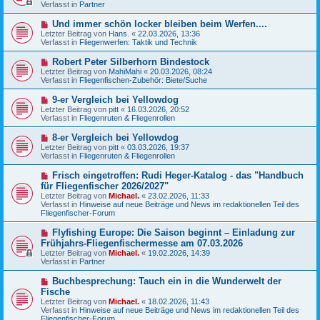
u
Verfasst in
t
Partner
e
r
r
a
N
Und immer schön locker bleiben beim Werfen....
B
g
e
Letzter Beitrag von
Hans.
«
22.03.2026, 13:36
e
u
Verfasst in
Fliegenwerfen: Taktik und Technik
i
e
t
r
N
Robert Peter Silberhorn Bindestock
r
B
e
a
Letzter Beitrag von
MahiMahi
«
20.03.2026, 08:24
e
u
g
Verfasst in
Fliegenfischen-Zubehör: Biete/Suche
i
e
t
r
N
9-er Vergleich bei Yellowdog
r
B
e
a
Letzter Beitrag von
pitt
«
16.03.2026, 20:52
e
u
g
Verfasst in
Fliegenruten & Fliegenrollen
i
e
t
r
N
8-er Vergleich bei Yellowdog
r
B
e
a
Letzter Beitrag von
pitt
«
03.03.2026, 19:37
e
u
g
Verfasst in
Fliegenruten & Fliegenrollen
i
e
t
r
N
Frisch eingetroffen: Rudi Heger-Katalog - das "Handbuch
r
B
e
a
für Fliegenfischer 2026/2027"
e
u
g
Letzter Beitrag von
i
Michael.
«
23.02.2026, 11:33
e
Verfasst in
t
Hinweise auf neue Beiträge und News im redaktionellen Teil des
r
Fliegenfischer-Forum
r
B
a
e
g
N
Flyfishing Europe: Die Saison beginnt – Einladung zur
i
e
Frühjahrs-Fliegenfischermesse am 07.03.2026
t
u
r
Letzter Beitrag von
Michael.
«
19.02.2026, 14:39
e
a
Verfasst in
Partner
r
g
B
N
Buchbesprechung: Tauch ein in die Wunderwelt der
e
e
Fische
i
u
t
Letzter Beitrag von
Michael.
«
18.02.2026, 11:43
e
r
Verfasst in
Hinweise auf neue Beiträge und News im redaktionellen Teil des
r
a
Fliegenfischer-Forum