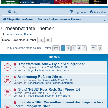
FAQ
Registrieren
Anmelden
S
Fliegenfischer-Forum
Suche
Unbeantwortete Themen
u
Unbeantwortete Themen
c
Zur erweiterten Suche
h
Suche
Erweiterte Suche
e
Seite
1
von
20
1
2
3
4
5
20
Nä
Die Suche ergab mehr als 1000 Treffer
…
Themen
N
Biete Watschuh Adrew Fly für Schuhgröße 43
e
Letzter Beitrag von
Hans.
«
25.07.2026, 11:32
u
Verfasst in
Fliegenfischen-Zubehör: Biete/Suche
e
r
N
Abstimmung Fluß des Jahres
B
e
Letzter Beitrag von
Fliifi-Sepp
«
24.07.2026, 22:58
e
u
Verfasst in
Fliegenfischen - eine Lebenseinstellung!
i
e
t
r
N
(Biete) *NEUE" Ross Reels San Miguel 5/6
r
B
e
a
Letzter Beitrag von
Slein
«
15.07.2026, 12:46
e
u
g
Verfasst in
Fliegenfischen-Zubehör: Biete/Suche
i
e
t
r
N
Fotogalerie 2026: Wir eröffnen hiermit die Fliegenfischer-
r
B
e
a
Forum Fotogalerie 2026:
e
u
g