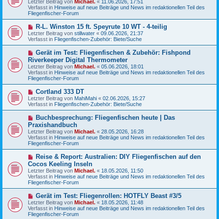
Letzter Beitrag von
Michael.
«
11.06.2026, 17:51
e
g
Verfasst in
Hinweise auf neue Beiträge und News im redaktionellen Teil des
r
Fliegenfischer-Forum
B
e
N
R-L. Winston 15 ft. Speyrute 10 WT - 4-teilig
i
e
Letzter Beitrag von
t
stillwater
«
09.06.2026, 21:37
u
Verfasst in
r
Fliegenfischen-Zubehör: Biete/Suche
e
a
r
g
N
Gerät im Test: Fliegenfischen & Zubehör: Fishpond
B
e
Riverkeeper Digital Thermometer
e
u
Letzter Beitrag von
i
Michael.
«
05.06.2026, 18:01
e
Verfasst in
t
Hinweise auf neue Beiträge und News im redaktionellen Teil des
r
Fliegenfischer-Forum
r
B
a
e
g
N
Cortland 333 DT
i
e
Letzter Beitrag von
t
MahiMahi
«
02.06.2026, 15:27
u
Verfasst in
r
Fliegenfischen-Zubehör: Biete/Suche
e
a
r
g
N
Buchbesprechung: Fliegenfischen heute | Das
B
e
Praxishandbuch
e
u
Letzter Beitrag von
i
Michael.
«
28.05.2026, 16:28
e
Verfasst in
t
Hinweise auf neue Beiträge und News im redaktionellen Teil des
r
Fliegenfischer-Forum
r
B
a
e
g
N
Reise & Report: Australien: DIY Fliegenfischen auf den
i
e
Cocos Keeling Inseln
t
u
r
Letzter Beitrag von
Michael.
«
18.05.2026, 11:50
e
a
Verfasst in
Hinweise auf neue Beiträge und News im redaktionellen Teil des
r
g
Fliegenfischer-Forum
B
e
N
Gerät im Test: Fliegenrollen: HOTFLY Beast #3/5
i
e
Letzter Beitrag von
t
Michael.
«
18.05.2026, 11:48
u
Verfasst in
r
Hinweise auf neue Beiträge und News im redaktionellen Teil des
e
Fliegenfischer-Forum
a
r