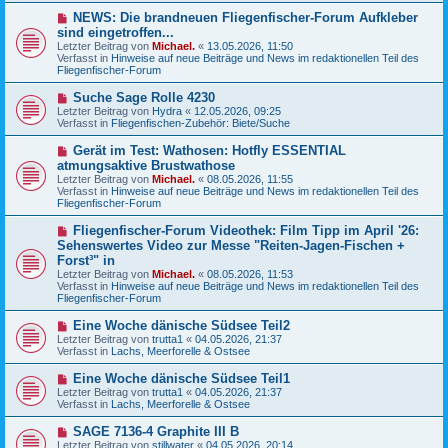
g
B
N
NEWS: Die brandneuen Fliegenfischer-Forum Aufkleber
e
e
sind eingetroffen...
i
u
Letzter Beitrag von
t
Michael.
«
13.05.2026, 11:50
e
Verfasst in
r
Hinweise auf neue Beiträge und News im redaktionellen Teil des
r
Fliegenfischer-Forum
a
B
g
e
N
Suche Sage Rolle 4230
i
e
Letzter Beitrag von
t
Hydra
«
12.05.2026, 09:25
u
Verfasst in
r
Fliegenfischen-Zubehör: Biete/Suche
e
a
r
g
N
Gerät im Test: Wathosen: Hotfly ESSENTIAL
B
e
atmungsaktive Brustwathose
e
u
Letzter Beitrag von
i
Michael.
«
08.05.2026, 11:55
e
Verfasst in
t
Hinweise auf neue Beiträge und News im redaktionellen Teil des
r
Fliegenfischer-Forum
r
B
a
e
g
N
Fliegenfischer-Forum Videothek: Film Tipp im April '26:
i
e
Sehenswertes Video zur Messe "Reiten-Jagen-Fischen +
t
u
r
Forst³" in
e
a
Letzter Beitrag von
Michael.
«
08.05.2026, 11:53
r
g
Verfasst in
Hinweise auf neue Beiträge und News im redaktionellen Teil des
B
Fliegenfischer-Forum
e
i
N
t
Eine Woche dänische Südsee Teil2
e
r
Letzter Beitrag von
trutta1
«
04.05.2026, 21:37
u
a
Verfasst in
Lachs, Meerforelle & Ostsee
e
g
r
N
Eine Woche dänische Südsee Teil1
B
e
Letzter Beitrag von
trutta1
«
04.05.2026, 21:37
e
u
Verfasst in
Lachs, Meerforelle & Ostsee
i
e
t
r
N
SAGE 7136-4 Graphite III B
r
B
e
a
Letzter Beitrag von
stillwater
«
04.05.2026, 20:14
e